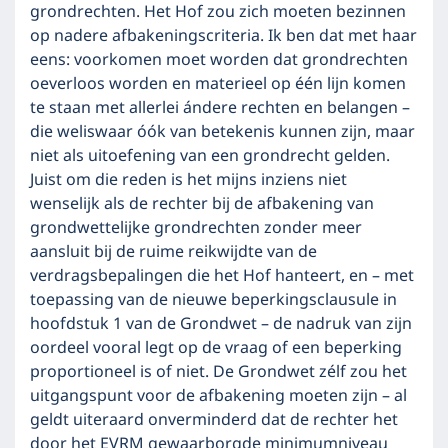
grondrechten. Het Hof zou zich moeten bezinnen
op nadere afbakeningscriteria. Ik ben dat met haar
eens: voorkomen moet worden dat grondrechten
oeverloos worden en materieel op één lijn komen
te staan met allerlei ándere rechten en belangen –
die weliswaar óók van betekenis kunnen zijn, maar
niet als uitoefening van een grondrecht gelden.
Juist om die reden is het mijns inziens niet
wenselijk als de rechter bij de afbakening van
grondwettelijke grondrechten zonder meer
aansluit bij de ruime reikwijdte van de
verdragsbepalingen die het Hof hanteert, en – met
toepassing van de nieuwe beperkingsclausule in
hoofdstuk 1 van de Grondwet – de nadruk van zijn
oordeel vooral legt op de vraag of een beperking
proportioneel is of niet. De Grondwet zélf zou het
uitgangspunt voor de afbakening moeten zijn – al
geldt uiteraard onverminderd dat de rechter het
door het EVRM gewaarborgde minimumniveau