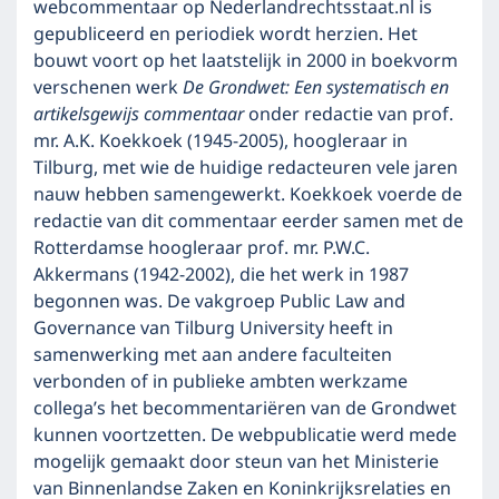
webcommentaar op Nederlandrechtsstaat.nl is
gepubliceerd en periodiek wordt herzien. Het
bouwt voort op het laatstelijk in 2000 in boekvorm
verschenen werk
De Grondwet: Een systematisch en
artikelsgewijs commentaar
onder redactie van prof.
mr. A.K. Koekkoek (1945-2005), hoogleraar in
Tilburg, met wie de huidige redacteuren vele jaren
nauw hebben samengewerkt. Koekkoek voerde de
redactie van dit commentaar eerder samen met de
Rotterdamse hoogleraar prof. mr. P.W.C.
Akkermans (1942-2002), die het werk in 1987
begonnen was. De vakgroep Public Law and
Governance van Tilburg University heeft in
samenwerking met aan andere faculteiten
verbonden of in publieke ambten werkzame
collega’s het becommentariëren van de Grondwet
kunnen voortzetten. De webpublicatie werd mede
mogelijk gemaakt door steun van het Ministerie
van Binnenlandse Zaken en Koninkrijksrelaties en