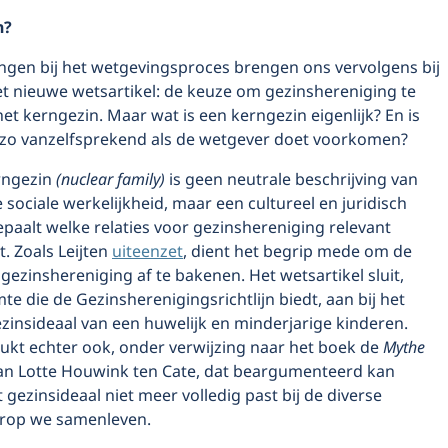
n?
ngen bij het wetgevingsproces brengen ons vervolgens bij
et nieuwe wetsartikel: de keuze om gezinshereniging te
et kerngezin. Maar wat is een kerngezin eigenlijk? En is
l zo vanzelfsprekend als de wetgever doet voorkomen?
rngezin
(nuclear family)
is geen neutrale beschrijving van
sociale werkelijkheid, maar een cultureel en juridisch
paalt welke relaties voor gezinshereniging relevant
. Zoals Leijten
uiteenzet
, dient het begrip mede om de
 gezinshereniging af te bakenen. Het wetsartikel sluit,
te die de Gezinsherenigingsrichtlijn biedt, aan bij het
ezinsideaal van een huwelijk en minderjarige kinderen.
rukt echter ook, onder verwijzing naar het boek de
Mythe
n Lotte Houwink ten Cate, dat beargumenteerd kan
 gezinsideaal niet meer volledig past bij de diverse
rop we samenleven.