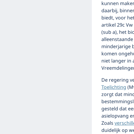
kunnen maken 
daarbij, binne
biedt, voor he
artikel 29c V
(sub a), het b
alleenstaande 
minderjarige b
komen ongehuw
niet langer i
Vreemdelinge
De regering v
Toelichting
(Mv
zorgt dat min
bestemmingsla
gesteld dat ee
asielopvang en
Zoals
verschil
duidelijk op w