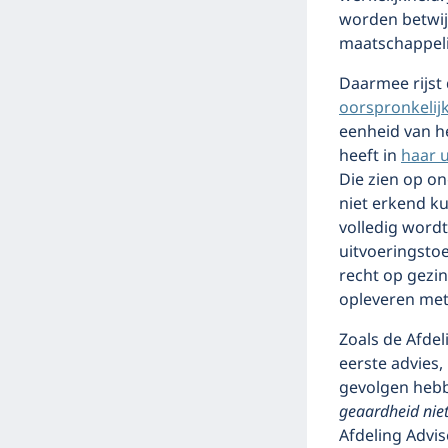
worden betwijf
maatschappeli
Daarmee rijst
oorspronkelij
eenheid van he
heeft in
haar u
Die zien op o
niet erkend ku
volledig wordt
uitvoeringstoe
recht op gezi
opleveren met 
Zoals de Afdel
eerste advies,
gevolgen hebb
geaardheid nie
Afdeling Advi