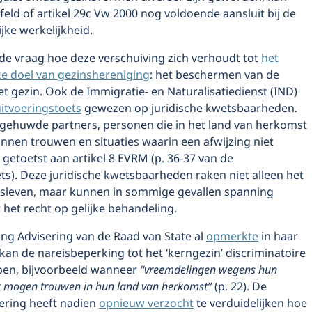
eld of artikel 29c Vw 2000 nog voldoende aansluit bij de
jke werkelijkheid.
 de vraag hoe deze verschuiving zich verhoudt tot
het
ke doel van gezinshereniging
: het beschermen van de
t gezin. Ook de Immigratie- en Naturalisatiedienst (IND)
itvoeringstoets
gewezen op juridische kwetsbaarheden.
ngehuwde partners, personen die in het land van herkomst
nnen trouwen en situaties waarin een afwijzing niet
 getoetst aan artikel 8 EVRM (p. 36-37 van de
ts). Deze juridische kwetsbaarheden raken niet alleen het
nsleven, maar kunnen in sommige gevallen spanning
het recht op gelijke behandeling.
ing Advisering van de Raad van State al
opmerkte
in haar
 kan de nareisbeperking tot het ‘kerngezin’ discriminatoire
en, bijvoorbeeld wanneer
“vreemdelingen wegens hun
t mogen trouwen in hun land van herkomst”
(p. 22). De
sering heeft nadien
opnieuw verzocht
te verduidelijken hoe