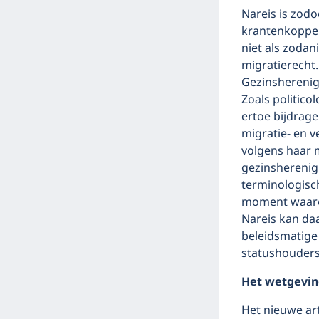
Nareis is zodo
krantenkoppen 
niet als zodan
migratierecht
Gezinsherenigi
Zoals politico
ertoe bijdrag
migratie- en v
volgens haar m
gezinsherenigi
terminologisch
moment waarop
Nareis kan da
beleidsmatige
statushouders
Het wetgevin
Het nieuwe ar