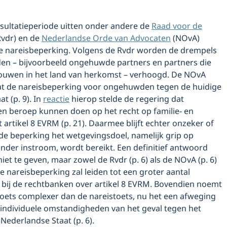
nsultatieperiode uitten onder andere de
Raad voor de
vdr) en de
Nederlandse Orde van Advocaten
(NOvA)
e nareisbeperking. Volgens de Rvdr worden de drempels
den – bijvoorbeeld ongehuwde partners en partners die
ouwen in het land van herkomst – verhoogd. De NOvA
t de nareisbeperking voor ongehuwden tegen de huidige
at (p. 9). In
reactie
hierop stelde de regering dat
en beroep kunnen doen op het recht op familie- en
t artikel 8 EVRM (p. 21). Daarmee blijft echter onzeker of
e beperking het wetgevingsdoel, namelijk grip op
nder instroom, wordt bereikt. Een definitief antwoord
niet te geven, maar zowel de Rvdr (p. 6) als de NOvA (p. 6)
e nareisbeperking zal leiden tot een groter aantal
bij de rechtbanken over artikel 8 EVRM. Bovendien noemt
toets complexer dan de nareistoets, nu het een afweging
 individuele omstandigheden van het geval tegen het
Nederlandse Staat (p. 6).