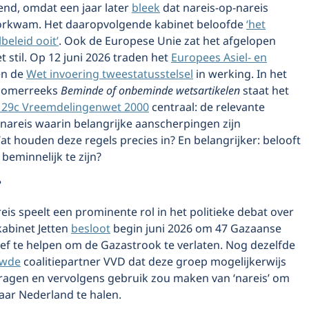
end, omdat een jaar later
bleek
dat nareis-op-nareis
orkwam. Het daaropvolgende kabinet beloofde
‘het
beleid ooit’
. Ook de Europese Unie zat het afgelopen
 stil. Op 12 juni 2026 traden het
Europees Asiel- en
n de
Wet invoering tweestatusstelsel
in werking. In het
 zomerreeks
Beminde of onbeminde wetsartikelen
staat het
l 29c Vreemdelingenwet 2000
centraal: de relevante
nareis waarin belangrijke aanscherpingen zijn
t houden deze regels precies in? En belangrijker: belooft
 beminnelijk te zijn?
?
eis speelt een prominente rol in het politieke debat over
kabinet Jetten
besloot
begin juni 2026 om 47 Gazaanse
ef te helpen om de Gazastrook te verlaten. Nog dezelfde
uwde
coalitiepartner VVD dat deze groep mogelijkerwijs
vragen en vervolgens gebruik zou maken van ‘nareis’ om
aar Nederland te halen.