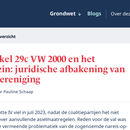
Grondwet
Blogs
Over dez
verzicht
ikel 29c VW 2000 en het
in: juridische afbakening van
ereniging
or
Pauline Schaap
te IV viel in juli 2023, nadat de coalitiepartijen het niet
ver aanvullende asielmaatregelen. Reden voor de val was
e vermeende problematiek van de zogenoemde nareis-op-