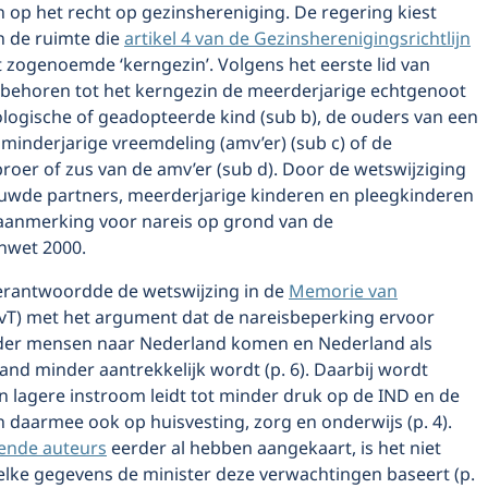
op het recht op gezinshereniging. De regering kiest
n de ruimte die
artikel 4 van de Gezinsherenigingsrichtlijn
t zogenoemde ‘kerngezin’. Volgens het eerste lid van
w behoren tot het kerngezin de meerderjarige echtgenoot
iologische of geadopteerde kind (sub b), de ouders van een
minderjarige vreemdeling (amv’er) (sub c) of de
roer of zus van de amv’er (sub d). Door de wetswijziging
de partners, meerderjarige kinderen en pleegkinderen
n aanmerking voor nareis op grond van de
nwet 2000.
erantwoordde de wetswijzing in de
Memorie van
T) met het argument dat de nareisbeperking ervoor
der mensen naar Nederland komen en Nederland als
nd minder aantrekkelijk wordt (p. 6). Daarbij wordt
n lagere instroom leidt tot minder druk op de IND en de
 daarmee ook op huisvesting, zorg en onderwijs (p. 4).
lende auteurs
eerder al hebben aangekaart, is het niet
elke gegevens de minister deze verwachtingen baseert (p.