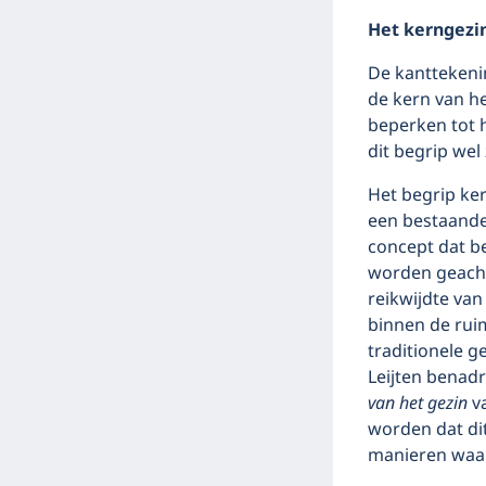
Het kerngezi
De kanttekeni
de kern van h
beperken tot h
dit begrip we
Het begrip ke
een bestaande 
concept dat be
worden geacht
reikwijdte van
binnen de ruim
traditionele g
Leijten benad
van het gezin
va
worden dat dit
manieren waa