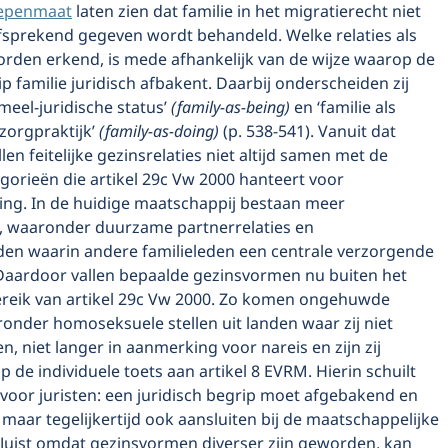
iepenmaat
laten zien dat familie in het migratierecht niet
lfsprekend gegeven wordt behandeld. Welke relaties als
rden erkend, is mede afhankelijk van de wijze waarop de
ip familie juridisch afbakent. Daarbij onderscheiden zij
rmeel-juridische status’
(family-as-being)
en ‘familie als
 zorgpraktijk’
(family-as-doing)
(p. 538-541). Vanuit dat
len feitelijke gezinsrelaties niet altijd samen met de
egorieën die artikel 29c Vw 2000 hanteert voor
ing. In de huidige maatschappij bestaan meer
 waaronder duurzame partnerrelaties en
den waarin andere familieleden een centrale verzorgende
. Daardoor vallen bepaalde gezinsvormen nu buiten het
reik van artikel 29c Vw 2000. Zo komen ongehuwde
onder homoseksuele stellen uit landen waar zij niet
 niet langer in aanmerking voor nareis en zijn zij
de individuele toets aan artikel 8 EVRM. Hierin schuilt
voor juristen: een juridisch begrip moet afgebakend en
 maar tegelijkertijd ook aansluiten bij de maatschappelijke
 Juist omdat gezinsvormen diverser zijn geworden, kan