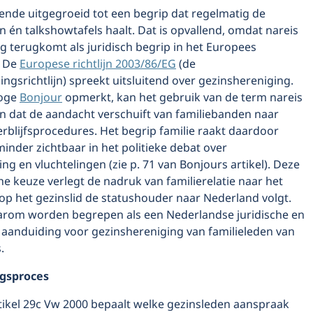
ende uitgegroeid tot een begrip dat regelmatig de
én talkshowtafels haalt. Dat is opvallend, omdat nareis
ig terugkomt als juridisch begrip in het Europees
. De
Europese richtlijn 2003/86/EG
(de
ngsrichtlijn) spreekt uitsluitend over gezinshereniging.
loge
Bonjour
opmerkt, kan het gebruik van de term nareis
en dat de aandacht verschuift van familiebanden naar
erblijfsprocedures. Het begrip familie raakt daardoor
inder zichtbaar in het politieke debat over
ng en vluchtelingen (zie p. 71 van Bonjours artikel). Deze
e keuze verlegt de nadruk van familierelatie naar het
 het gezinslid de statushouder naar Nederland volgt.
arom worden begrepen als een Nederlandse juridische en
 aanduiding voor gezinshereniging van familieleden van
.
gsproces
tikel 29c Vw 2000 bepaalt welke gezinsleden aanspraak