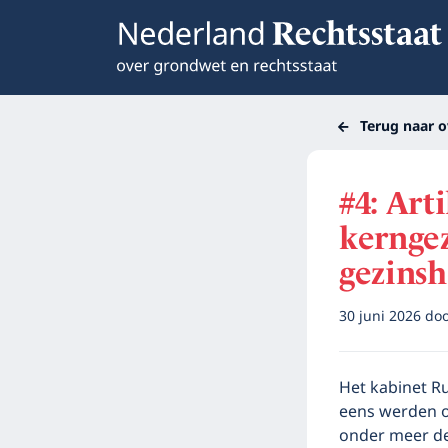
Terug naar o
#4: Art
kerngez
gezinsh
30 juni 2026
do
Het kabinet Rut
eens werden o
onder meer d