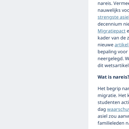
nareis. Verme
nauwelijks vo
strengste asiel
decennium niet
Migratiepact
e
kader van de
nieuwe
artike
bepaling voor 
neergelegd. Wa
dit wetsartikel
Wat is nareis
Het begrip nar
migratie. Het 
studenten acti
dag
waarsch
asiel zou aan
familieleden n