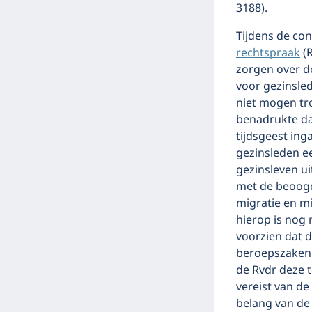
3188).
Tijdens de co
rechtspraak
(R
zorgen over d
voor gezinsle
niet mogen tr
benadrukte da
tijdsgeest inga
gezinsleden e
gezinsleven ui
met de beoogd
migratie en mi
hierop is nog 
voorzien dat d
beroepszaken 
de Rvdr deze 
vereist van de
belang van de 