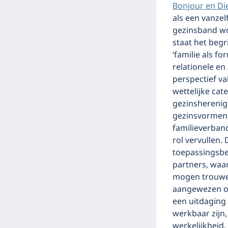
Bonjour en D
als een vanze
gezinsband wo
staat het begr
‘familie als fo
relationele en
perspectief val
wettelijke cat
gezinsherenig
gezinsvormen,
familieverban
rol vervullen
toepassingsbe
partners, waar
mogen trouwen,
aangewezen op 
een uitdaging 
werkbaar zijn,
werkelijkheid.