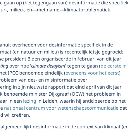
 te gaan op (het tegengaan van) desinformatie die specifiek
uur-, milieu-, en—met name—klimaatproblematiek.
anuit overheden voor desinformatie specifiek in de
maat (en natuur en milieu) is recentelijk ietsje gegroeid:
 president Biden organiseerde in februari van dit jaar
ting
over hoe ‘
climate delayism
’ tegen te gaan (
de eerste in
 het IPCC benoemde eindelijk (
eveneens voor het eerst
)
probleem van des- en misinformatie over
ring in zijn nieuwste rapport dat eind april van dit jaar
k benoemde minister Dijkgraaf (OCW) het probleem in
jaar in een
lezing
in Leiden, waarin hij anticipeerde op het
de
nationaal centrum voor wetenschapscommunicatie
dat
nd wil creëren.
algemeen lijkt desinformatie in de context van klimaat (en