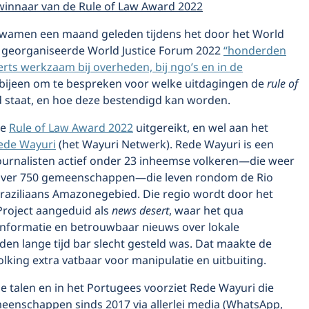
winnaar van de Rule of Law Award 2022
wamen een maand geleden tijdens het door het World
ct georganiseerde World Justice Forum 2022
“honderden
erts werkzaam bij overheden, bij ngo’s en in de
bijeen om te bespreken voor welke uitdagingen de
rule of
 staat, en hoe deze bestendigd kan worden.
de
Rule of Law Award 2022
uitgereikt, en wel aan het
ede Wayuri
(het Wayuri Netwerk). Rede Wayuri is een
ournalisten actief onder 23 inheemse volkeren—die weer
 over 750 gemeenschappen—die leven rondom de Rio
Braziliaans Amazonegebied. Die regio wordt door het
Project aangeduid als
news desert
, waar het qua
nformatie en betrouwbaar nieuws over lokale
en lange tijd bar slecht gesteld was. Dat maakte de
king extra vatbaar voor manipulatie en uitbuiting.
se talen en in het Portugees voorziet Rede Wayuri die
enschappen sinds 2017 via allerlei media (WhatsApp,