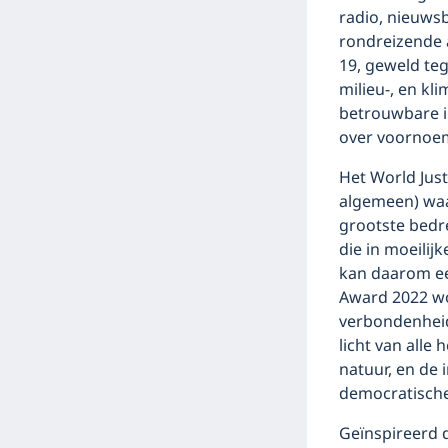
radio, nieuws
rondreizende 
19, geweld te
milieu-, en k
betrouwbare i
over voornoem
Het World Justi
algemeen) waa
grootste bedr
die in moeilij
kan daarom ee
Award 2022 w
verbondenheid
licht van alle
natuur, en de
democratische
Geïnspireerd 