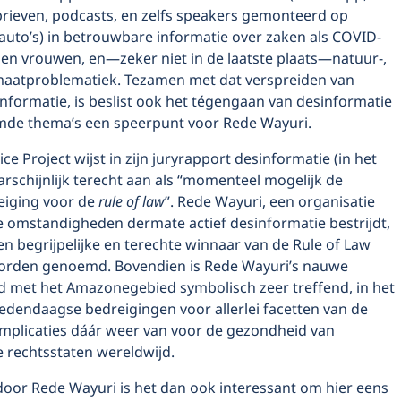
brieven, podcasts, en zelfs speakers gemonteerd op
auto’s) in betrouwbare informatie over zaken als COVID-
gen vrouwen, en—zeker niet in de laatste plaats—natuur-,
limaatproblematiek. Tezamen met dat verspreiden van
nformatie, is beslist ook het tégengaan van desinformatie
de thema’s een speerpunt voor Rede Wayuri.
ce Project wijst in zijn juryrapport desinformatie (in het
rschijnlijk terecht aan als “momenteel mogelijk de
eiging voor de
rule of law
”. Rede Wayuri, een organisatie
ke omstandigheden dermate actief desinformatie bestrijdt,
n begrijpelijke en terechte winnaar van de Rule of Law
orden genoemd. Bovendien is Rede Wayuri’s nauwe
 met het Amazonegebied symbolisch zeer treffend, in het
 hedendaagse bedreigingen voor allerlei facetten van de
 implicaties dáár weer van voor de gezondheid van
 rechtsstaten wereldwijd.
door Rede Wayuri is het dan ook interessant om hier eens