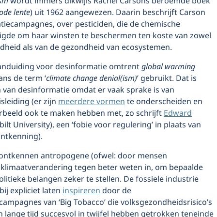
ism
wordt immers dikwijls Rachel Carsons beroemde boek
ode lente
) uit 1962 aangewezen. Daarin beschrijft Carson
tiecampagnes, over pesticiden, die de chemische
uigde om haar winsten te beschermen ten koste van zowel
dheid als van de gezondheid van ecosystemen.
aanduiding voor desinformatie omtrent
global warming
ns de term ‘
climate change denial(ism)
’ gebruikt. Dat is
 van desinformatie omdat er vaak sprake is van
sleiding (er zijn
meerdere vormen
te onderscheiden en
orbeeld ook te maken hebben met, zo schrijft
Edward
ilt University), een ‘fobie voor regulering’ in plaats van
ntkenning).
ontkennen antropogene (ofwel: door mensen
 klimaatverandering tegen beter weten in, om bepaalde
olitieke belangen zeker te stellen. De fossiele industrie
bij expliciet laten
inspireren
door de
campagnes van ‘Big Tobacco’ die volksgezondheidsrisico’s
lange tijd succesvol in twijfel hebben getrokken teneinde