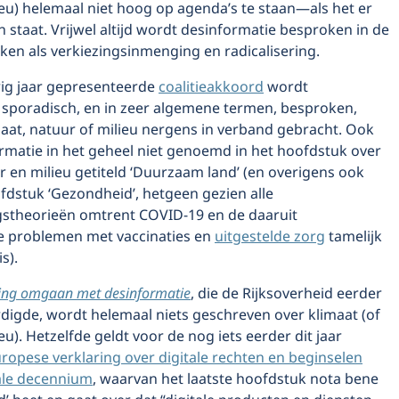
eu) helemaal niet hoog op agenda’s te staan—als het er
n staat. Vrijwel altijd wordt desinformatie besproken in de
ken als verkiezingsinmenging en radicalisering.
rig jaar gepresenteerde
coalitieakkoord
wordt
 sporadisch, en in zeer algemene termen, besproken,
aat, natuur of milieu nergens in verband gebracht. Ook
rmatie in het geheel niet genoemd in het hoofdstuk over
r en milieu getiteld ‘Duurzaam land’ (en overigens ook
ofdstuk ‘Gezondheid’, hetgeen gezien alle
theorieën omtrent COVID-19 en de daaruit
e problemen met vaccinaties en
uitgestelde zorg
tamelijk
s).
ing omgaan met desinformatie
, die de Rijksoverheid eerder
ardigde, wordt helemaal niets geschreven over klimaat (of
eu). Hetzelfde geldt voor de nog iets eerder dit jaar
ropese verklaring over digitale rechten en beginselen
tale decennium
, waarvan het laatste hoofdstuk nota bene