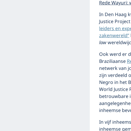
Rede Wayuri: 
In Den Haag k
Justice Proje
leiders en exp
zakenwereld”
law
wereldwijd
Ook werd er 
Braziliaanse
R
netwerk van j
zijn verdeeld
Negro in het 
World Justice 
betrouwbare i
aangelegenhed
inheemse bevol
In vijf inheem
inheemse geme