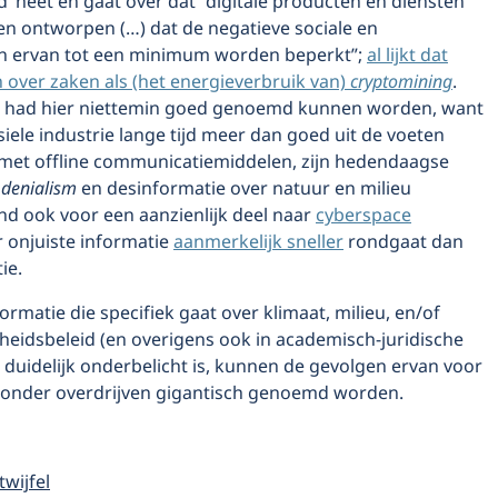
 heet en gaat over dat “digitale producten en diensten
n ontworpen (…) dat de negatieve sociale en
n ervan tot een minimum worden beperkt”;
al lijkt dat
 over zaken als (het energieverbruik van)
cryptomining
.
 had hier niettemin goed genoemd kunnen worden, want
iele industrie lange tijd meer dan goed uit de voeten
met offline communicatiemiddelen, zijn hedendaagse
 denialism
en desinformatie over natuur en milieu
nd ook voor een aanzienlijk deel naar
cyberspace
r onjuiste informatie
aanmerkelijk sneller
rondgaat dan
ie.
rmatie die specifiek gaat over klimaat, milieu, en/of
heidsbeleid (en overigens ook in academisch-juridische
s duidelijk onderbelicht is, kunnen de gevolgen ervan voor
zonder overdrijven gigantisch genoemd worden.
twijfel