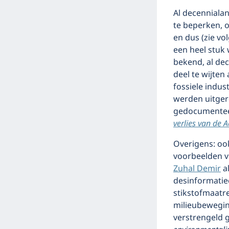
Al decenniala
te beperken, 
en dus (zie v
een heel stuk 
bekend, al dec
deel te wijte
fossiele indu
werden uitger
gedocumenteer
verlies van de 
Overigens: ook
voorbeelden v
Zuhal Demir
a
desinformatie
stikstofmaatre
milieubewegin
verstrengeld 