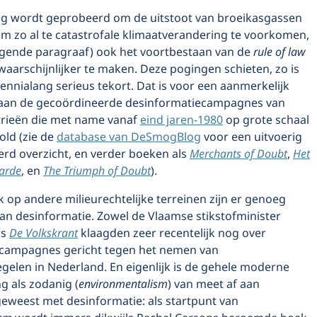
ng wordt geprobeerd om de uitstoot van broeikasgassen
om zo al te catastrofale klimaatverandering te voorkomen,
olgende paragraaf) ook het voortbestaan van de
rule of law
waarschijnlijker te maken. Deze pogingen schieten, zo is
ennialang serieus tekort. Dat is voor een aanmerkelijk
n aan de gecoördineerde desinformatiecampagnes van
strieën die met name vanaf
eind jaren-1980
op grote schaal
old (zie de
database van DeSmogBlog
voor een uitvoerig
d overzicht, en verder boeken als
Merchants of Doubt
,
Het
Aarde
, en
The Triumph of Doubt
).
 op andere milieurechtelijke terreinen zijn er genoeg
an desinformatie. Zowel de Vlaamse stikstofminister
ls
De Volkskrant
klaagden zeer recentelijk nog over
campagnes gericht tegen het nemen van
gelen in Nederland. En eigenlijk is de gehele moderne
g als zodanig (
environmentalism
) van meet af aan
geweest met desinformatie: als startpunt van