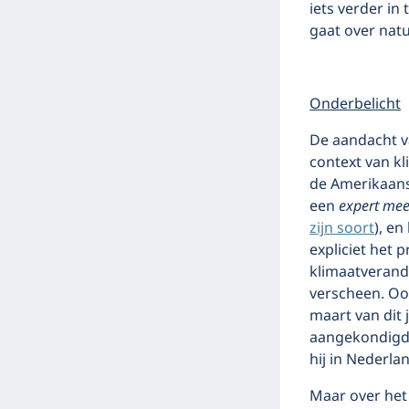
iets verder in
gaat over nat
Onderbelicht
De aandacht v
context van kli
de Amerikaanse
een
expert mee
zijn soort
), en
expliciet het 
klimaatverande
verscheen. Oo
maart van dit 
aangekondig
hij in Nederla
Maar over het 