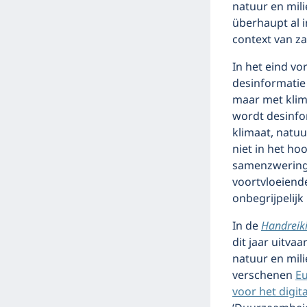
natuur en mili
überhaupt al i
context van za
In het eind vo
desinformatie
maar met klim
wordt desinfo
klimaat, natuu
niet in het ho
samenzwerings
voortvloeiend
onbegrijpelijk i
In de
Handreik
dit jaar uitva
natuur en mili
verschenen
Eu
voor het digi