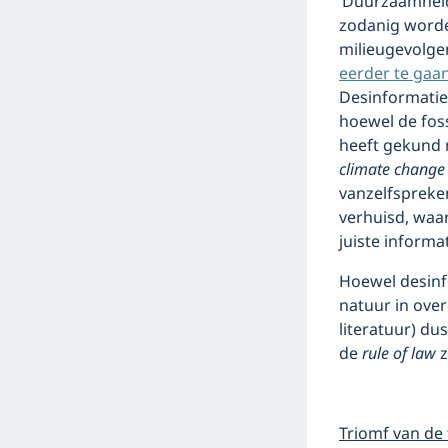
‘Duurzaamheid’
zodanig worde
milieugevolge
eerder te gaan
Desinformatie
hoewel de foss
heeft gekund 
climate change
vanzelfspreke
verhuisd, waa
juiste informat
Hoewel desinfo
natuur in over
literatuur) du
de
rule of law
Triomf van de 