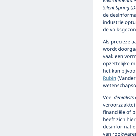
environmental
Silent Spring
(
D
de desinforma
industrie opt
de volksgezon
Als precieze 
wordt doorgaa
vaak een vorm
opzettelijke mi
het kan bijvo
Rubin
(Vanderb
wetenschapso
Veel
denialists
veroorzaakte)
financiële of p
heeft zich hier
desinformatie
van rookwaren 