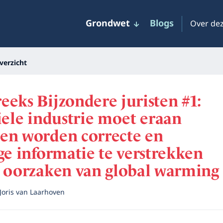
Grondwet
Blogs
Over dez
verzicht
eks Bijzondere juristen #1:
iele industrie moet eraan
en worden correcte en
ge informatie te verstrekken
e oorzaken van global warming
Joris van Laarhoven