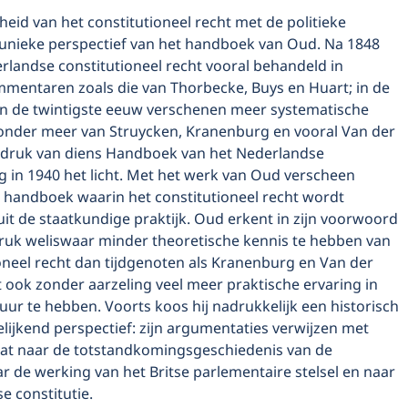
id van het constitutioneel recht met de politieke
t unieke perspectief van het handboek van Oud. Na 1848
rlandse constitutioneel recht vooral behandeld in
entaren zoals die van Thorbecke, Buys en Huart; in de
van de twintigste eeuw verschenen meer systematische
nder meer van Struycken, Kranenburg en vooral Van der
e druk van diens Handboek van het Nederlandse
g in 1940 het licht. Met het werk van Oud verscheen
 handboek waarin het constitutioneel recht wordt
it de staatkundige praktijk. Oud erkent in zijn voorwoord
 druk weliswaar minder theoretische kennis te hebben van
oneel recht dan tijdgenoten als Kranenburg en Van der
t ook zonder aarzeling veel meer praktische ervaring in
uur te hebben. Voorts koos hij nadrukkelijk een historisch
lijkend perspectief: zijn argumentaties verwijzen met
at naar de totstandkomingsgeschiedenis van de
 de werking van het Britse parlementaire stelsel en naar
e constitutie.