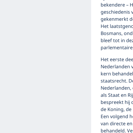
bekendere – H
geschiedenis 
gekenmerkt do
Het laatstgen
Bosmans, onde
bleef tot in 
parlementaire
Het eerste dee
Nederlanden ve
kern behandelt
staatsrecht. D
Nederlanden, 
als Staat en R
bespreekt hij 
de Koning, de
Een volgend h
van directe en
behandeld. Ve