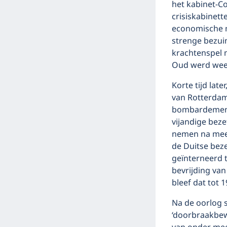
het kabinet-Col
crisiskabinett
economische 
strenge bezuin
krachtenspel m
Oud werd weer
Korte tijd lat
van Rotterdam
bombardement v
vijandige beze
nemen na meer
de Duitse beze
geïnterneerd t
bevrijding va
bleef dat tot 1
Na de oorlog 
‘doorbraakbew