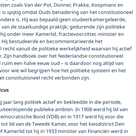
listen zoals Van der Pot, Donner, Prakke, Koopmans en
 is spijtig omdat Ouds benadering van het constitutioneel
zondere is. Hij was bepaald geen studeerkamergeleerde,
an de staatkundige praktijk; gedurende zijn politieke
ij onder meer Kamerlid, fractievoorzitter, minister en
 Hij bestudeerde en becommentarieerde het
l recht vanuit de politieke werkelijkheid waarvan hij actief
e. Zijn handboek over het Nederlandse constitutioneel
 ruim een halve eeuw oud – is daardoor nog altijd van
oor wie wil begrijpen hoe het politieke systeem en het
t constitutioneel recht verbonden zijn.
icus
 jaar lang politiek actief en bekleedde in die periode,
uiteenlopende publieke ambten. In 1908 werd hij lid van
Democratische Bond (VDB) en in 1917 werd hij voor die
 tot lid van de Tweede Kamer, voor het kiesdistrict Den
eef Kamerlid tot hij in 1933 minister van Financiën werd in