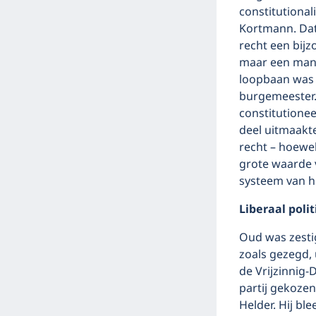
constitutiona
Kortmann. Dat
recht een bij
maar een man v
loopbaan was h
burgemeester.
constitutionee
deel uitmaakt
recht – hoewel
grote waarde v
systeem van he
Liberaal polit
Oud was zestig
zoals gezegd, 
de Vrijzinnig-
partij gekozen
Helder. Hij bl