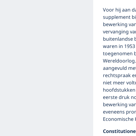
Voor hij aan d
supplement bij
bewerking van 
vervanging va
buitenlandse 
waren in 1953 
toegenomen be
Wereldoorlog. 
aangevuld met
rechtspraak e
niet meer volt
hoofdstukken o
eerste druk n
bewerking van
eveneens prom
Economische 
Constitutione