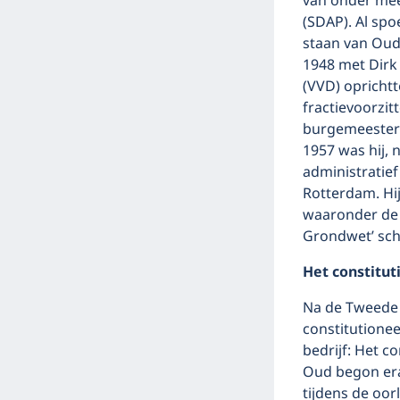
van onder mee
(SDAP). Al spoe
staan van Ouds
1948 met Dirk 
(VVD) oprichtt
fractievoorzit
burgemeester
1957 was hij,
administratie
Rotterdam. Hij
waaronder de 
Grondwet’ sch
Het constitut
Na de Tweede
constitutionee
bedrijf: Het c
Oud begon era
tijdens de oor