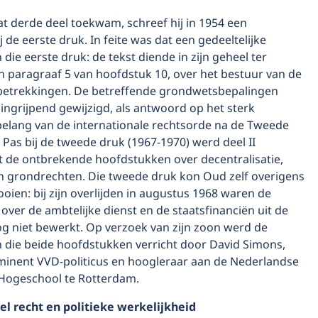
at derde deel toekwam, schreef hij in 1954 een
 de eerste druk. In feite was dat een gedeeltelijke
die eerste druk: de tekst diende in zijn geheel ter
n paragraaf 5 van hoofdstuk 10, over het bestuur van de
betrekkingen. De betreffende grondwetsbepalingen
ingrijpend gewijzigd, als antwoord op het sterk
lang van de internationale rechtsorde na de Tweede
Pas bij de tweede druk (1967-1970) werd deel II
 de ontbrekende hoofdstukken over decentralisatie,
n grondrechten. Die tweede druk kon Oud zelf overigens
ooien: bij zijn overlijden in augustus 1968 waren de
ver de ambtelijke dienst en de staatsfinanciën uit de
og niet bewerkt. Op verzoek van zijn zoon werd de
 die beide hoofdstukken verricht door David Simons,
inent VVD-politicus en hoogleraar aan de Nederlandse
Hogeschool te Rotterdam.
el recht en politieke werkelijkheid