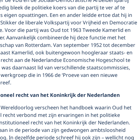
r de VDB en de Sociaal-Democratische Arbeiderspartij
dig bleek de politieke koers van die partij te ver af te
 eigen opvattingen. Een en ander leidde ertoe dat hij in
Stikker de liberale Volkspartij voor Vrijheid en Democratie
e. Voor die partij was Oud tot 1963 Tweede Kamerlid en
ter. Aanvankelijk combineerde hij deze functie met het
schap van Rotterdam. Van september 1952 tot december
 naast Kamerlid, ook buitengewoon hoogleraar staats- en
f recht aan de Nederlandse Economische Hogeschool te
 was daarnaast lid van verschillende staatscommissies,
werkgroep die in 1966 de ‘Proeve van een nieuwe
reef.
ioneel recht van het Koninkrijk der Nederlanden
 Wereldoorlog verscheen het handboek waarin Oud het
l recht verbond met zijn ervaringen in het politieke
onstitutioneel recht van het Koninkrijk der Nederlanden.
an in de periode van zijn gedwongen ambtsloosheid
log. In dezelfde periode schreef hij ook zijn – wellicht nog