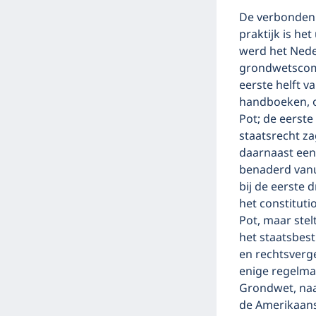
De verbondenhe
praktijk is he
werd het Nede
grondwetscomm
eerste helft 
handboeken, o
Pot; de eerst
staatsrecht za
daarnaast een
benaderd vanu
bij de eerste
het constituti
Pot, maar stel
het staatsbest
en rechtsverge
enige regelma
Grondwet, naar
de Amerikaans