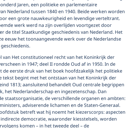
onderd Jaren, een politieke en parlementaire
van Nederland tussen 1840 en 1940. Beide werken worden
or een grote nauwkeurigheid en levendige verteltrant.
oemde werk werd na zijn overlijden voortgezet door
r de titel Staatkundige geschiedenis van Nederland. Het
deze eeuw het toonaangevende werk over de Nederlandse
 geschiedenis.
l van Het constitutioneel recht van het Koninkrijk der
rscheen in 1947; deel II rondde Oud af in 1950. In de
 de eerste druk van het boek hoofdzakelijk het politieke
e tekst begint met het ontstaan van het Koninkrijk der
eind 1813; aansluitend behandelt Oud centrale begrippen
ijk, het Nederlanderschap en ingezetenschap. Dan
de staatsorganisatie, de verschillende organen en ambten:
 ministers, adviserende lichamen en de Staten-Generaal.
oofdstuk betreft wat hij noemt het kiezerscorps: aspecten
 indirecte democratie, waaronder kiesstelsels, worden
rvolgens komen – in het tweede deel – de