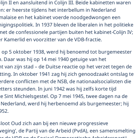
ijn II en aansluitend in Colijn III. Beide kabinetten waren
en: er heerste tijdens het interbellum in Nederland
malaise en het kabinet voerde noodgedwongen een
igingspolitiek. In 1937 bleven de liberalen in het politieke
et de confessionele partijen buiten het kabinet-Colijn IV;
 Kamerlid en voorzitter van de VDB-fractie.
er, op 5 oktober 1938, werd hij benoemd tot burgemeester
. Daar was hij op 14 mei 1940 getuige van het
an zijn stad – de Duitse reactie op het verzet tegen de
tting. In oktober 1941 zag hij zich genoodzaakt ontslag te
dere conflicten met de NSB, de nationaalsocialisten die
tters steunden. In juni 1942 was hij zelfs korte tijd
e Sint Michielsgestel. Op 7 mei 1945, twee dagen na de
n Nederland, werd hij herbenoemd als burgemeester; hij
952.
sloot Oud zich aan bij een nieuwe progressieve
eging’, de Partij van de Arbeid (PvdA), een samensmelting