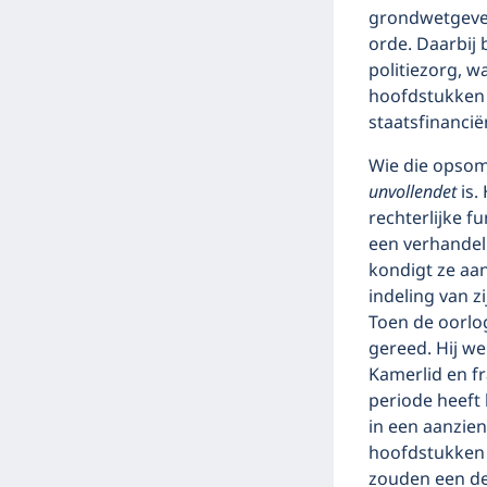
grondwetgeven
orde. Daarbij 
politiezorg, w
hoofdstukken 
staatsfinancië
Wie die opsom
unvollendet
is.
rechterlijke f
een verhandel
kondigt ze aan
indeling van z
Toen de oorlog
gereed. Hij w
Kamerlid en fr
periode heeft 
in een aanzien
hoofdstukken 
zouden een de