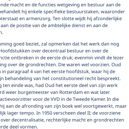
de macht en de functies wetgeving en bestuur aan de
behandelt hij enkele specifieke bestuurstaken, waaronder
aterstaat en armenzorg. Ten slotte wijdt hij afzonderlijke
aan de positie van de ambtelijke dienst en aan de
n.
ming goed beziet, zal opmerken dat het werk dan nog
 Hoofdstukken over decentraal bestuur en over de
unctie ontbreken in de eerste druk; evenmin vindt de lezer
ing over de grondrechten. Die waren wel voorzien. Oud
 in paragraaf 4 van het eerste hoofdstuk, waar hij de
ijn behandeling van het constitutioneel recht bespreekt.
 ten einde was, had Oud het eerste deel van zijn werk
erd weer burgemeester van Rotterdam en wat later
actievoorzitter voor de VVD in de Tweede Kamer. In die
hij aan de afronding van zijn boek wel voortgewerkt, maar
lijk lager tempo. In 1950 verscheen deel II; de voorziene
over decentralisatie, rechterlijke macht en grondrechten
rde deel vormen.