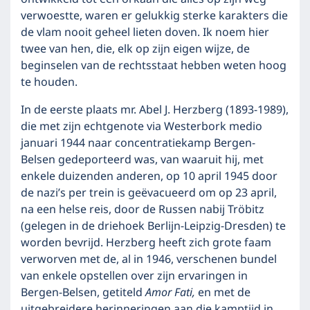
verwoestte, waren er gelukkig sterke karakters die
de vlam nooit geheel lieten doven. Ik noem hier
twee van hen, die, elk op zijn eigen wijze, de
beginselen van de rechtsstaat hebben weten hoog
te houden.
In de eerste plaats mr. Abel J. Herzberg (1893-1989),
die met zijn echtgenote via Westerbork medio
januari 1944 naar concentratiekamp Bergen-
Belsen gedeporteerd was, van waaruit hij, met
enkele duizenden anderen, op 10 april 1945 door
de nazi’s per trein is geëvacueerd om op 23 april,
na een helse reis, door de Russen nabij Tröbitz
(gelegen in de driehoek Berlijn-Leipzig-Dresden) te
worden bevrijd. Herzberg heeft zich grote faam
verworven met de, al in 1946, verschenen bundel
van enkele opstellen over zijn ervaringen in
Bergen-Belsen, getiteld
Amor Fati,
en met de
uitgebreidere herinneringen aan die kamptijd in