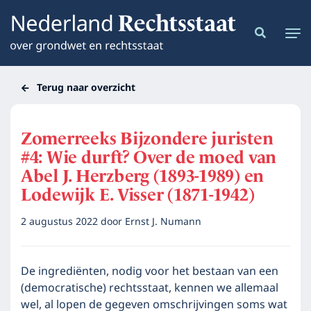
Terug naar overzicht
Zomerreeks Bijzondere juristen
#4: Wie durft? Over de moed van
Abel J. Herzberg (1893-1989) en
Lodewijk E. Visser (1871-1942)
2 augustus 2022
door
Ernst J. Numann
De ingrediënten, nodig voor het bestaan van een
(democratische) rechtsstaat, kennen we allemaal
wel, al lopen de gegeven omschrijvingen soms wat