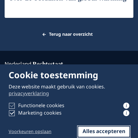
Terug naar overzicht
Cookie toestemming
Deze website maakt gebruik van cookies.
Over deze website
privacyverklaring
Schrijven voor
Functionele cookies
i
Privacyverklaring
Marketing cookies
i
Alles accepteren
Voorkeuren opslaan
Reageren
Opslaan
Delen op LinkedIn