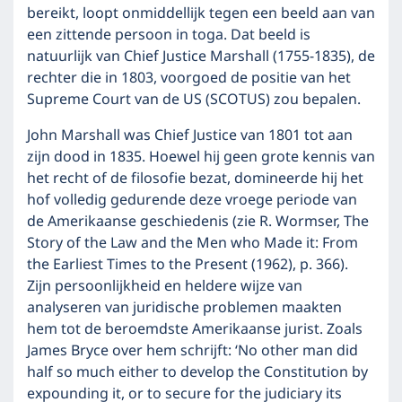
bereikt, loopt onmiddellijk tegen een beeld aan van
een zittende persoon in toga. Dat beeld is
natuurlijk van Chief Justice Marshall (1755-1835), de
rechter die in 1803, voorgoed de positie van het
Supreme Court van de US (SCOTUS) zou bepalen.
John Marshall was Chief Justice van 1801 tot aan
zijn dood in 1835. Hoewel hij geen grote kennis van
het recht of de filosofie bezat, domineerde hij het
hof volledig gedurende deze vroege periode van
de Amerikaanse geschiedenis (zie R. Wormser, The
Story of the Law and the Men who Made it: From
the Earliest Times to the Present (1962), p. 366).
Zijn persoonlijkheid en heldere wijze van
analyseren van juridische problemen maakten
hem tot de beroemdste Amerikaanse jurist. Zoals
James Bryce over hem schrijft: ‘No other man did
half so much either to develop the Constitution by
expounding it, or to secure for the judiciary its