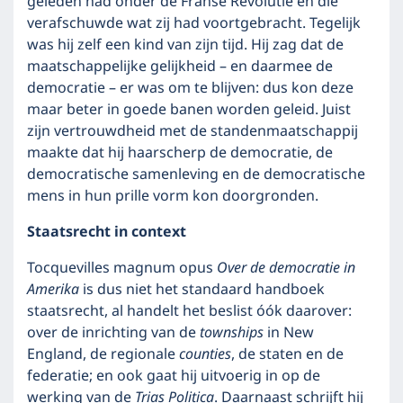
geleden had onder de Franse Revolutie en die
verafschuwde wat zij had voortgebracht. Tegelijk
was hij zelf een kind van zijn tijd. Hij zag dat de
maatschappelijke gelijkheid – en daarmee de
democratie – er was om te blijven: dus kon deze
maar beter in goede banen worden geleid. Juist
zijn vertrouwdheid met de standenmaatschappij
maakte dat hij haarscherp de democratie, de
democratische samenleving en de democratische
mens in hun prille vorm kon doorgronden.
Staatsrecht in context
Tocquevilles magnum opus
Over de democratie in
Amerika
is dus niet het standaard handboek
staatsrecht, al handelt het beslist óók daarover:
over de inrichting van de
townships
in New
England, de regionale
counties
, de staten en de
federatie; en ook gaat hij uitvoerig in op de
werking van de
Trias Politica
. Daarnaast schrijft hij