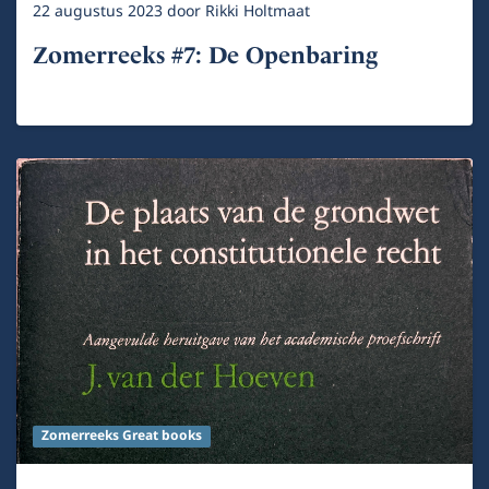
22 augustus 2023
door
Rikki Holtmaat
Zomerreeks #7: De Openbaring
Zomerreeks Great books