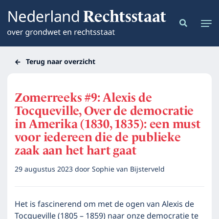
Terug naar overzicht
Zomerreeks #9: Alexis de
Tocqueville, Over de democratie
in Amerika (1830, 1835): een must
voor iedereen die de publieke
zaak aan het hart gaat
29 augustus 2023
door
Sophie van Bijsterveld
Het is fascinerend om met de ogen van Alexis de
Tocqueville (1805 – 1859) naar onze democratie te