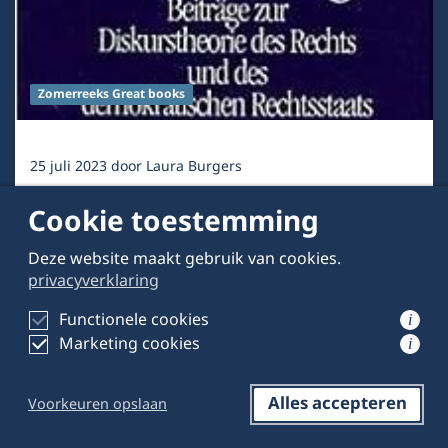
Zomerreeks Great books
25 juli 2023
door
Laura Burgers
Zomerreeks #3: Habermas’ Faktizität
Cookie toestemming
und Geltung en de milieucrises
Deze website maakt gebruik van cookies.
privacyverklaring
Functionele cookies
i
Marketing cookies
i
Alles accepteren
Voorkeuren opslaan
Reageren
Opslaan
Delen op LinkedIn