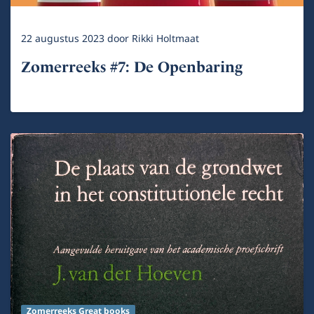
22 augustus 2023
door
Rikki Holtmaat
Zomerreeks #7: De Openbaring
Zomerreeks Great books