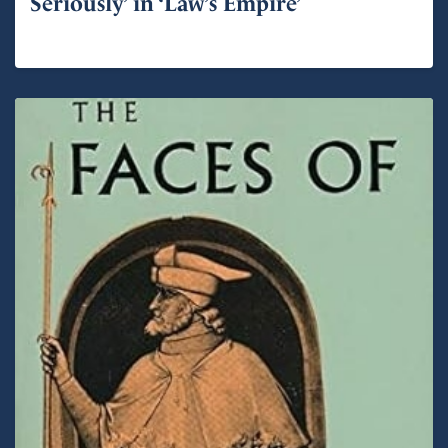
Seriously’ in ‘Law’s Empire’