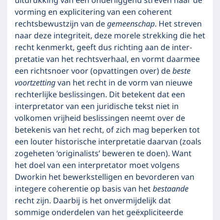
uit­druk­king van een onder­liggend streven naar de
vorming en explici­tering van een coherent
rechtsbe­wustzijn van de
gemeen­schap
. Het streven
naar deze integri­teit, deze morele strek­king die het
recht ken­merkt, geeft dus richting aan de inter­
preta­tie van het rechts­verhaal, en vormt daarmee
een richt­snoer voor (opvattingen over) de
beste
voort­zetting
van het recht in de vorm van nieuwe
rechter­lijke be­slis­sin­gen. Dit betekent dat een
interpretator van een juridische tekst niet in
volkomen vrijheid beslissingen neemt over de
betekenis van het recht, of zich mag beperken tot
een louter historische interpretatie daarvan (zoals
zogeheten ‘originalists’ beweren te doen). Want
het doel van een interpretator moet volgens
Dworkin het bewerkstelligen en bevorderen van
integere coherentie op basis van het
bestaande
recht zijn. Daarbij is het onvermijdelijk dat
sommige onderdelen van het geëxpliciteerde