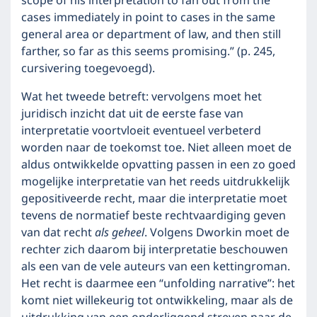
scope of his interpretati­on to fan out from the
cases immediately in point to cases in the same
general area or department of law, and then still
far­ther, so far as this seems promising.” (p. 245,
cursivering toegevoegd).
Wat het tweede betreft: vervolgens moet het
juridisch inzicht dat uit de eerste fase van
interpretatie voortvloeit eventueel verbeterd
worden naar de toekomst toe. Niet alleen moet de
aldus ontwikkelde opvatting passen in een zo goed
mogelijke interpretatie van het reeds uitdrukkelijk
gepositiveerde recht, maar die interpretatie moet
tevens de normatief beste rechtvaardiging geven
van dat recht
als geheel
. Vol­gens Dworkin moet de
rech­ter zich daarom bij interpretatie be­schou­wen
als een van de vele auteurs van een ketting­roman.
Het recht is daarmee een “unfolding narrative”: het
komt niet wil­le­keu­rig tot ontwikkeling, maar als de