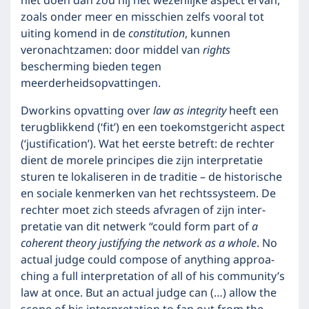
niet doen dan zou hij het wezenlijke aspect ervan,
zoals onder meer en misschien zelfs vooral tot
uiting komend in de
constitution
, kunnen
veronachtzamen: door middel van
rights
bescherming bieden tegen
meerderheidsopvattingen.
Dworkins opvatting over
law as integrity
heeft een
terugblikkend (‘fit’) en een toekomstgericht aspect
(‘justification’). Wat het eerste betreft: de rechter
dient de morele principes die zijn interpretatie
sturen te lokaliseren in de traditie – de historische
en sociale kenmerken van het rechtssysteem. De
rechter moet zich steeds afvra­gen of zijn inter­
pretatie van dit net­werk “could form part of
a
coherent theory justifying the network as a whole
. No
actual judge could compose of anything approa­
ching a full interpreta­tion of all of his community’s
law at once. But an actual judge can (…) allow the