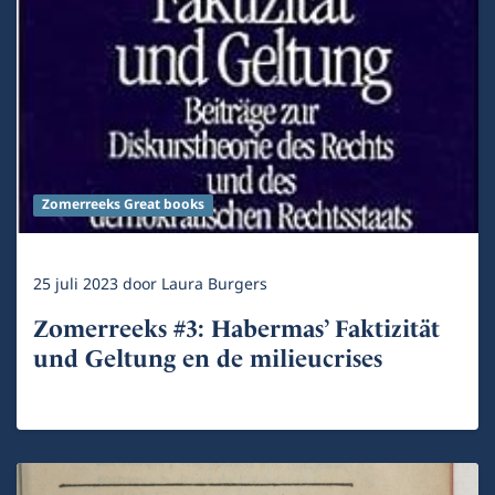
Zomerreeks Great books
25 juli 2023
door
Laura Burgers
Zomerreeks #3: Habermas’ Faktizität
und Geltung en de milieucrises