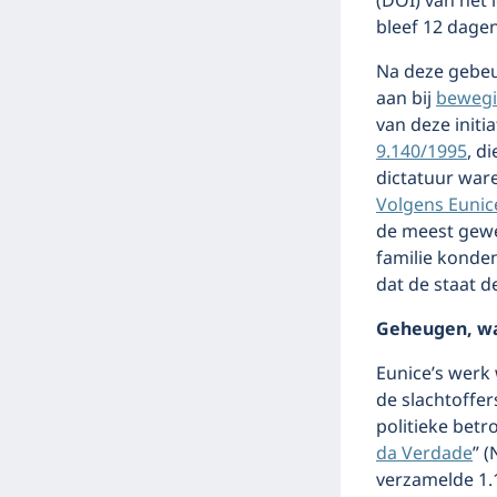
(DOI) van het 
bleef 12 dagen
Na deze gebeur
aan bij
bewegin
van deze initi
9.140/1995
, d
dictatuur wa
Volgens Eunic
de meest gewel
familie konden
dat de staat d
Geheugen, wa
Eunice’s werk
de slachtoffer
politieke betr
da Verdade
” 
verzamelde 1.