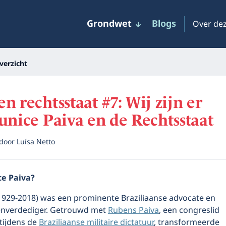
Grondwet
Blogs
Over dez
verzicht
n rechtsstaat #7: Wij zijn er
unice Paiva en de Rechtsstaat
door
Luísa Netto
ce Paiva?
(1929-2018) was een prominente Braziliaanse advocate en
nverdediger. Getrouwd met
Rubens Paiva
, een congreslid
tijdens de
Braziliaanse militaire dictatuur
, transformeerde