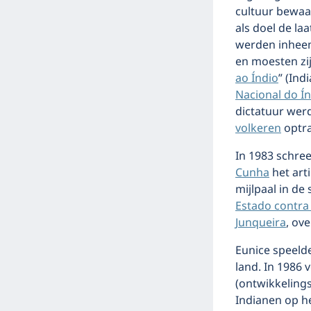
cultuur bewaa
als doel de la
werden inhee
en moesten zi
ao Índio
” (Ind
Nacional do Í
dictatuur wer
volkeren
optra
In 1983 schre
Cunha
het arti
mijlpaal in de
Estado contra 
Junqueira
, ov
Eunice speelde
land. In 1986 
(ontwikkeling
Indianen op he