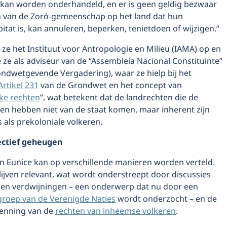
 kan worden onderhandeld, en er is geen geldig bezwaar
n van de Zoró-gemeenschap op het land dat hun
bitat is, kan annuleren, beperken, tenietdoen of wijzigen.”
e ze het Instituut voor Antropologie en Milieu (IAMA) op en
 ze als adviseur van de “Assembleia Nacional Constituinte”
ondwetgevende Vergadering), waar ze hielp bij het
Artikel 231
van de Grondwet en het concept van
ke rechten
”, wat betekent dat de landrechten die de
en hebben niet van de staat komen, maar inherent zijn
 als prekoloniale volkeren.
ectief geheugen
an Eunice kan op verschillende manieren worden verteld.
ijven relevant, wat wordt onderstreept door discussies
n verdwijningen – een onderwerp dat nu door een
groep van de Verenigde Naties
wordt onderzocht – en de
enning van de
rechten van inheemse volkeren
.