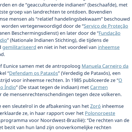
rden en de “geaccultureerde indianen” (beschaafde), met
atste groep van landrechten te ontdoen. Bovendien
mse mensen als “relatief handelingsbekwaam” beschouwd
j worden vertegenwoordigd door de “
Serviço de Proteção
ianen Beschermingsdienst) en later door de “
Fundação
ndio
” (Nationale Indianen Stichting), die tijdens de
d
gemilitariseerd
en niet in het voordeel van
inheemse
d.
ef Eunice samen met de antropoloog
Manuela Carneiro da
kel “
Defendam os Pataxós
” (Verdedig de Pataxós), een
 strijd voor inheemse rechten. In 1985 publiceerde ze “
O
o Índio
” (De staat tegen de indiaan) met
Carmen
er de mensenrechtenschendingen tegen deze volkeren.
 een sleutelrol in de afbakening van het
Zoró
inheemse
verklaarde ze, in haar rapport over het
Polonoroeste
sprogramma voor Noordwest-Brazilië): “De rechten van de
t bezit van hun land zijn onoverkomelijke rechten