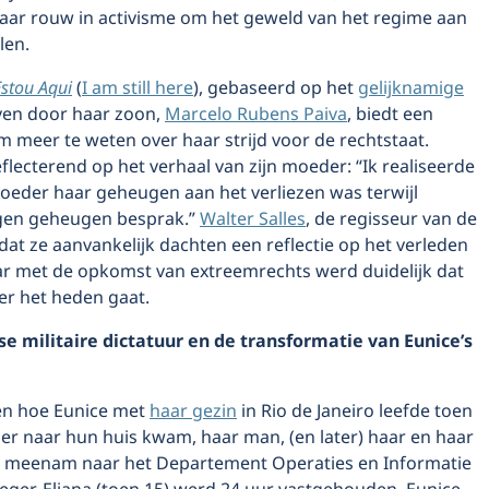
haar rouw in activisme om het geweld van het regime aan
len.
Estou Aqui
(
I am still here
), gebaseerd op het
gelijknamige
en door haar zoon,
Marcelo Rubens Paiva
, biedt een
 meer te weten over haar strijd voor de rechtstaat.
reflecterend op het verhaal van zijn moeder: “Ik realiseerde
oeder haar geheugen aan het verliezen was terwijl
eigen geheugen besprak.”
Walter Salles
, de regisseur van de
dat ze aanvankelijk dachten een reflectie op het verleden
r met de opkomst van extreemrechts werd duidelijk dat
er het heden gaat.
se militaire dictatuur en de transformatie van Eunice’s
ien hoe Eunice met
haar gezin
in Rio de Janeiro leefde toen
ger naar hun huis kwam, haar man, (en later) haar en haar
a meenam naar het Departement Operaties en Informatie