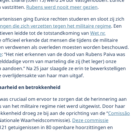
leger. Eliana (toen 15) werd 24 uur vastgehouden. Eunice
 vastzitten.
Rubens werd nooit meer gezien
.
tenissen ging Eunice rechten studeren en sloot zij zich
gen die zich verzetten tegen het militaire regime
. Een
atieven leidde tot de totstandkoming van
Wet nr.
ie officieel erkende dat mensen die tijdens de militaire
ren verdwenen als overleden moesten worden beschouwd.
e
: “Het niet erkennen van de dood van Rubens Paiva was
ddadige vorm van marteling die zij (het leger) onze
 aandoen.” Na 25 jaar slaagde ze erin te bewerkstelligen
e overlijdensakte van haar man uitgaf.
arheid en betrokkenheid
 was cruciaal om ervoor te zorgen dat de herinnering aan
s van het militaire regime niet werd uitgewist. Door haar
okkenheid droeg ze bij aan de oprichting van de “
Comissão
(Nationale Waarheidscommissie).
Deze commissie
121 getuigenissen in 80 openbare hoorzittingen en