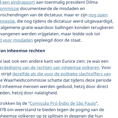
4 een eindrapport
aan toenmalig president Dilma
commissie
documenteerde de misdaden en
schendingen van de dictatuur, maar er zijn
nog open
mnestie
, die nog tijdens de dictatuur werd uitgevaardigd,
 algemene gratie waardoor ballingen konden terugkeren
evangenen werden vrijgelaten, maar leidde ook tot
id voor misdaden
gepleegd door de staat.
van inheemse rechten
ui
laat ook een andere kant van Eunice zien: ze was een
erdediging van de rechten van inheemse volkeren
. Voor
 strijd
dezelfde als die voor de politieke slachtoffers van
De Waarheidscommissie schatte dat tijdens deze periode
0 inheemse mensen werden gedood, hetzij door direct
den, hetzij door nalatigheid.
rokken bij de “
Comissão Pró-Índio de São Paulo
”,
1978 om weerstand te bieden tegen de poging van de
nheemse volkeren op te splitsen in degenen die hun