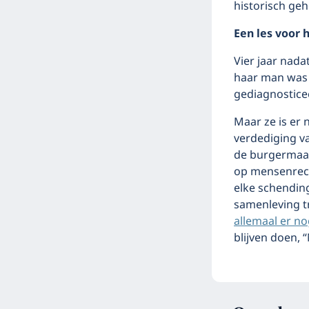
historisch geh
Een les voor
Vier jaar nada
haar man was 
gediagnosticee
Maar ze is er 
verdediging v
de burgermaats
op mensenrech
elke schending
samenleving tr
allemaal er n
blijven doen, 