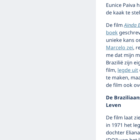
Eunice Paiva 
de kaak te stel
De film
Ainda 
boek
geschrev
unieke kans om
Marcelo zei
, 
me dat mijn m
Brazilië zijn 
film,
legde uit
te maken, maa
de film ook ov
De Braziliaan
Leven
De film laat z
in 1971 het le
dochter Elian