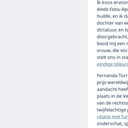
Ik koos ervoor
Ainda Estou Aq
huilde, en ik 
dochter van ee
dictatuur, en 
doorgebracht, 
bood mij een 
vrouw, die voc
stelt ons in st
eindige teleur
Fernanda Tor
prijs wereldwi
aandacht heef
plaats in de V
van de rechtss
twijfelachtige
relatie met f
onderschat, sp