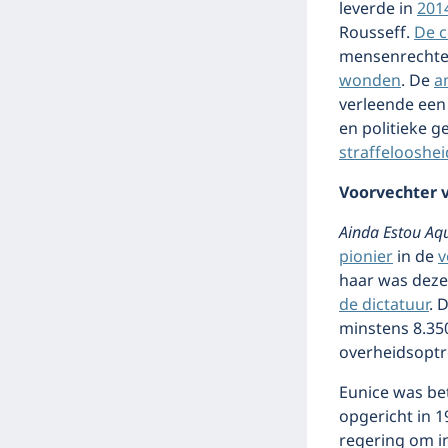
leverde in
201
Rousseff.
De 
mensenrechten
wonden
. De
a
verleende een
en politieke g
straffelooshe
Voorvechter 
Ainda Estou Aq
pionier
in de
v
haar was deze
de dictatuur
. 
minstens 8.35
overheidsoptre
Eunice was bet
opgericht in 
regering om i