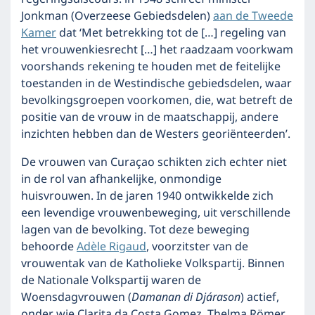
Jonkman (Overzeese Gebiedsdelen)
aan de Tweede
Kamer
dat ‘Met betrekking tot de […] regeling van
het vrouwenkiesrecht […] het raadzaam voorkwam
voorshands rekening te houden met de feitelijke
toestanden in de Westindische gebiedsdelen, waar
bevolkingsgroepen voorkomen, die, wat betreft de
positie van de vrouw in de maatschappij, andere
inzichten hebben dan de Westers georiënteerden’.
De vrouwen van Curaçao schikten zich echter niet
in de rol van afhankelijke, onmondige
huisvrouwen. In de jaren 1940 ontwikkelde zich
een levendige vrouwenbeweging, uit verschillende
lagen van de bevolking. Tot deze beweging
behoorde
Adèle Rigaud
, voorzitster van de
vrouwentak van de Katholieke Volkspartij. Binnen
de Nationale Volkspartij waren de
Woensdagvrouwen (
Damanan di Djárason
) actief,
onder wie Clarita da Costa Gomez, Thelma Römer