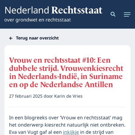
Terug naar overzicht
Vrouw en rechtsstaat #10: Een
dubbele strijd. Vrouwenkiesrecht
in Nederlands-Indië, in Suriname
en op de Nederlandse Antillen
27 februari 2025
door
Karin de Vries
In een blogreeks over ‘Vrouw en rechtsstaat’ mag
het onderwerp kiesrecht natuurlijk niet ontbreken.
Eva van Vugt gaf al een
inkijkje
in de strijd van