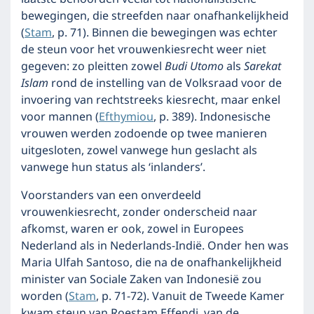
bewegingen, die streefden naar onafhankelijkheid
(
Stam
, p. 71). Binnen die bewegingen was echter
de steun voor het vrouwenkiesrecht weer niet
gegeven: zo pleitten zowel
Budi Utomo
als
Sarekat
Islam
rond de instelling van de Volksraad voor de
invoering van rechtstreeks kiesrecht, maar enkel
voor mannen (
Efthymiou
, p. 389). Indonesische
vrouwen werden zodoende op twee manieren
uitgesloten, zowel vanwege hun geslacht als
vanwege hun status als ‘inlanders’.
Voorstanders van een onverdeeld
vrouwenkiesrecht, zonder onderscheid naar
afkomst, waren er ook, zowel in Europees
Nederland als in Nederlands-Indië. Onder hen was
Maria Ulfah Santoso, die na de onafhankelijkheid
minister van Sociale Zaken van Indonesië zou
worden (
Stam
, p. 71-72). Vanuit de Tweede Kamer
kwam steun van Roestam Effendi, van de