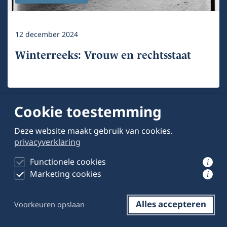
12 december 2024
Winterreeks: Vrouw en rechtsstaat
Cookie toestemming
Terug naar overzicht
Deze website maakt gebruik van cookies.
privacyverklaring
Functionele cookies
i
Marketing cookies
i
Over deze website
Alles accepteren
Voorkeuren opslaan
Reageren
Opslaan
Delen op LinkedIn
Schrijven voor