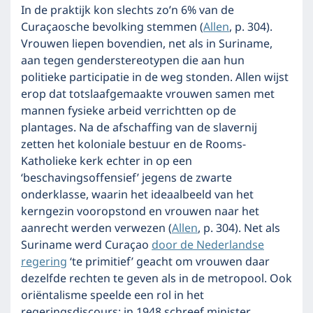
In de praktijk kon slechts zo’n 6% van de
Curaçaosche bevolking stemmen (
Allen
, p. 304).
Vrouwen liepen bovendien, net als in Suriname,
aan tegen genderstereotypen die aan hun
politieke participatie in de weg stonden. Allen wijst
erop dat totslaafgemaakte vrouwen samen met
mannen fysieke arbeid verrichtten op de
plantages. Na de afschaffing van de slavernij
zetten het koloniale bestuur en de Rooms-
Katholieke kerk echter in op een
‘beschavingsoffensief’ jegens de zwarte
onderklasse, waarin het ideaalbeeld van het
kerngezin vooropstond en vrouwen naar het
aanrecht werden verwezen (
Allen
, p. 304). Net als
Suriname werd Curaçao
door de Nederlandse
regering
‘te primitief’ geacht om vrouwen daar
dezelfde rechten te geven als in de metropool. Ook
oriëntalisme speelde een rol in het
regeringsdiscours: in 1948 schreef minister