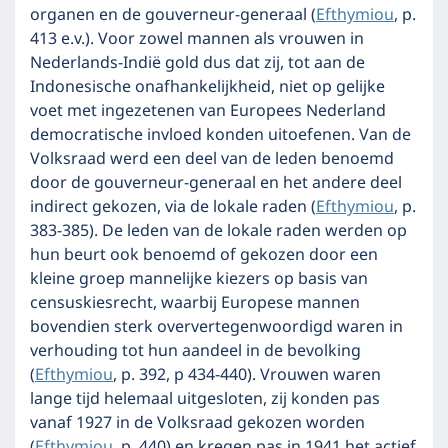
organen en de gouverneur-generaal (
Efthymiou
, p.
413 e.v.). Voor zowel mannen als vrouwen in
Nederlands-Indië gold dus dat zij, tot aan de
Indonesische onafhankelijkheid, niet op gelijke
voet met ingezetenen van Europees Nederland
democratische invloed konden uitoefenen. Van de
Volksraad werd een deel van de leden benoemd
door de gouverneur-generaal en het andere deel
indirect gekozen, via de lokale raden (
Efthymiou
, p.
383-385). De leden van de lokale raden werden op
hun beurt ook benoemd of gekozen door een
kleine groep mannelijke kiezers op basis van
censuskiesrecht, waarbij Europese mannen
bovendien sterk oververtegenwoordigd waren in
verhouding tot hun aandeel in de bevolking
(
Efthymiou
, p. 392, p 434-440). Vrouwen waren
lange tijd helemaal uitgesloten, zij konden pas
vanaf 1927 in de Volksraad gekozen worden
(
Efthymiou
, p. 440) en kregen pas in 1941 het actief