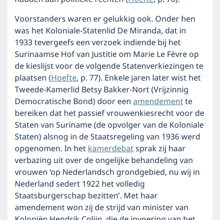
Voorstanders waren er gelukkig ook. Onder hen
was het Koloniale-Statenlid De Miranda, dat in
1933 tevergeefs een verzoek indiende bij het
Surinaamse Hof van Justitie om Marie Le Fèvre op
de kieslijst voor de volgende Statenverkiezingen te
plaatsen (
Hoefte
, p. 77). Enkele jaren later wist het
Tweede-Kamerlid Betsy Bakker-Nort (Vrijzinnig
Democratische Bond) door een
amendement
te
bereiken dat het passief vrouwenkiesrecht voor de
Staten van Suriname (de opvolger van de Koloniale
Staten) alsnog in de Staatsregeling van 1936 werd
opgenomen. In het
kamerdebat
sprak zij haar
verbazing uit over de ongelijke behandeling van
vrouwen ‘op Nederlandsch grondgebied, nu wij in
Nederland sedert 1922 het volledig
Staatsburgerschap bezitten’. Met haar
amendement won zij de strijd van minister van
Koloniën Hendrik Colijn, die de invoering van het