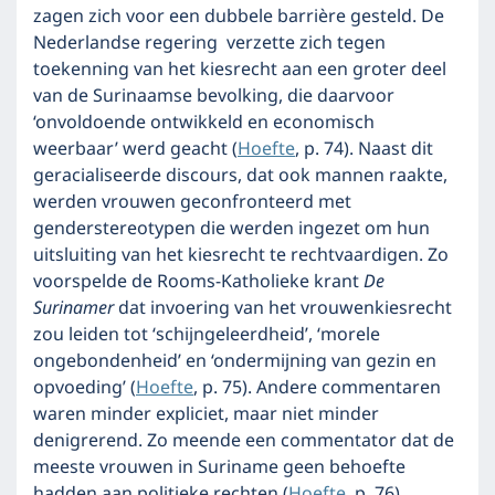
zagen zich voor een dubbele barrière gesteld. De
Nederlandse regering verzette zich tegen
toekenning van het kiesrecht aan een groter deel
van de Surinaamse bevolking, die daarvoor
‘onvoldoende ontwikkeld en economisch
weerbaar’ werd geacht (
Hoefte
, p. 74). Naast dit
geracialiseerde discours, dat ook mannen raakte,
werden vrouwen geconfronteerd met
genderstereotypen die werden ingezet om hun
uitsluiting van het kiesrecht te rechtvaardigen. Zo
voorspelde de Rooms-Katholieke krant
De
Surinamer
dat invoering van het vrouwenkiesrecht
zou leiden tot ‘schijngeleerdheid’, ‘morele
ongebondenheid’ en ‘ondermijning van gezin en
opvoeding’ (
Hoefte
, p. 75). Andere commentaren
waren minder expliciet, maar niet minder
denigrerend. Zo meende een commentator dat de
meeste vrouwen in Suriname geen behoefte
hadden aan politieke rechten (
Hoefte
, p. 76).