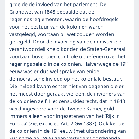
groeide de invloed van het parlement. De
Grondwet van 1848 bepaalde dat de
regeringsreglementen, waarin de hoofdregels
voor het bestuur van de koloniën waren
vastgelegd, voortaan bij wet zouden worden
geregeld. Door de invoering van de ministeriële
verantwoordelijkheid konden de Staten-Generaal
voortaan bovendien controle uitoefenen over het
e
regeringsbeleid in de koloniën. Halverwege de 19
eeuw was er dus wel sprake van enige
democratische invloed op het koloniale bestuur.
Die invloed kwam echter niet van degenen die er
het meest door geraakt werden: de inwoners van
de koloniën zelf. Het censuskiesrecht, dat in 1848
werd ingevoerd voor de Tweede Kamer, gold
immers alleen voor ingezetenen van het ‘Rijk in
Europa’ (zie, expliciet, Art. 2 Gw 1887). Ook kenden
e
de koloniën in de 19
eeuw (met uitzondering van
Suriname na 1865) geen vertegenwoordigende