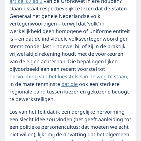
artikel 67 lid 3
van de Grondwet in ere houden?
Daarin staat respectievelijk te lezen dat de Staten-
Generaal het gehele Nederlandse volk
vertegenwoordigen – terwijl dat ‘volk’ in
werkelijkheid geen homogene of uniforme entiteit
is – en dat de individuele volksvertegenwoordiger
stemt zonder last – hoewel hij of zij in de praktijk
vrijwel altijd rekening houdt met de voorkeuren
van de eigen achterban. Die bepalingen lijken
bijvoorbeeld aan een recent voorstel tot
hervorming van het kiesstelsel in de weg te staan,
in de mate tenminste
dat die
ook een sterkere
regionale band tussen kiezer en gekozene beoogt
te bewerkstelligen.
Los van het feit dat ik een dergelijke hervorming
een slecht idee zou vinden (het geeft aanleiding tot
een politieke personencultus; dat moeten we echt
niet willen), lijkt mij de opvatting dat het algemeen