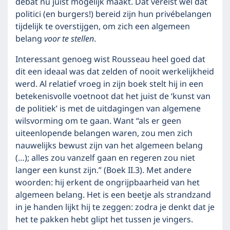
debat nu juist mogelijk maakt. Dat vereist wel dat
politici (en burgers!) bereid zijn hun privébelangen
tijdelijk te overstijgen, om zich een algemeen
belang
voor te stellen
.
Interessant genoeg wist Rousseau heel goed dat
dit een ideaal was dat zelden of nooit werkelijkheid
werd. Al relatief vroeg in zijn boek stelt hij in een
betekenisvolle voetnoot dat het juist de ‘kunst van
de politiek’ is met de uitdagingen van algemene
wilsvorming om te gaan. Want “als er geen
uiteenlopende belangen waren, zou men zich
nauwelijks bewust zijn van het algemeen belang
(…); alles zou vanzelf gaan en regeren zou niet
langer een kunst zijn.” (Boek II.3). Met andere
woorden: hij erkent de ongrijpbaarheid van het
algemeen belang. Het is een beetje als strandzand
in je handen lijkt hij te zeggen: zodra je denkt dat je
het te pakken hebt glipt het tussen je vingers.