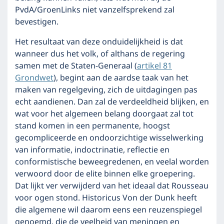
PvdA/GroenLinks niet vanzelfsprekend zal
bevestigen.
Het resultaat van deze onduidelijkheid is dat
wanneer dus het volk, of althans de regering
samen met de Staten-Generaal (
artikel 81
Grondwet
), begint aan de aardse taak van het
maken van regelgeving, zich de uitdagingen pas
echt aandienen. Dan zal de verdeeldheid blijken, en
wat voor het algemeen belang doorgaat zal tot
stand komen in een permanen­te, hoogst
gecompli­ceerde en ondoorzich­tige wisselwer­king
van informatie, indoc­trinatie, reflectie en
conformisti­sche be­weegredenen, en veelal worden
verwoord door de elite binnen elke groepering.
Dat lijkt ver verwijderd van het ideaal dat Rousseau
voor ogen stond. Historicus Von der Dunk heeft
die algemene wil daarom eens een reuzen­spiegel
genoemd, die de veelheid van menin­gen en