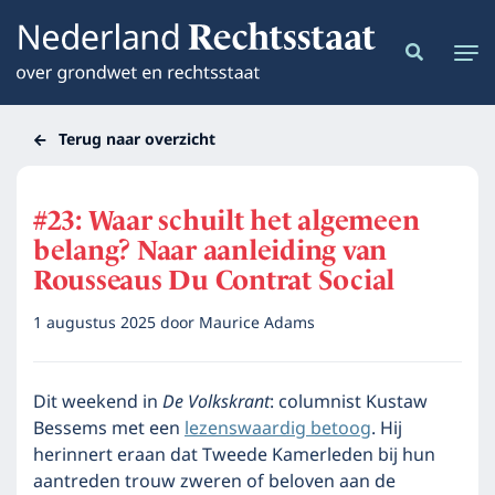
Terug naar overzicht
#23: Waar schuilt het algemeen
belang? Naar aanleiding van
Rousseaus Du Contrat Social
1 augustus 2025
door
Maurice Adams
Dit weekend in
De Volkskrant
: columnist Kustaw
Bessems met een
lezenswaardig betoog
. Hij
herinnert eraan dat Tweede Kamerleden bij hun
aantreden trouw zweren of beloven aan de