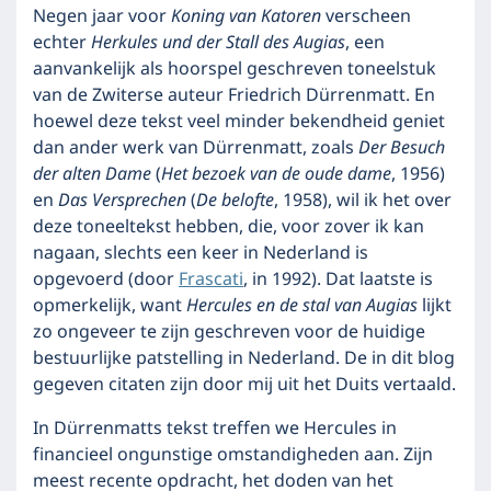
Negen jaar voor
Koning van Katoren
verscheen
echter
Herkules und der Stall des Augias
, een
aanvankelijk als hoorspel geschreven toneelstuk
van de Zwiterse auteur Friedrich Dürrenmatt. En
hoewel deze tekst veel minder bekendheid geniet
dan ander werk van Dürrenmatt, zoals
Der Besuch
der alten Dame
(
Het bezoek van de oude dame
, 1956)
en
Das Versprechen
(
De belofte
, 1958), wil ik het over
deze toneeltekst hebben, die, voor zover ik kan
nagaan, slechts een keer in Nederland is
opgevoerd (door
Frascati
, in 1992). Dat laatste is
opmerkelijk, want
Hercules en de stal van Augias
lijkt
zo ongeveer te zijn geschreven voor de huidige
bestuurlijke patstelling in Nederland. De in dit blog
gegeven citaten zijn door mij uit het Duits vertaald.
In Dürrenmatts tekst treffen we Hercules in
financieel ongunstige omstandigheden aan. Zijn
meest recente opdracht, het doden van het