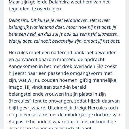
Maar zijn geliefde Deianeira weet hem van het
tegendeel te overtuigen:
Deianeira: Dit kun je je niet veroorloven. Het is niet
belangrijk wat iemand doet, maar
hoe
hij het doet. Jij
bent een held, en dus zul je ook als een held uitmesten.
Wat jij doet, zal nooit belachelijk zijn, omdat jij het doet.
Hercules moet een naderend bankroet afwenden
en aanvaardt daarom morrend de opdracht.
Aangekomen in het met drek overladen Elis zoekt
hij eerst naar een passende omgangsvorm met
zijn, wat wij nu zouden noemen, giftig mannelijke
imago. Hij vindt een stand-in bereid
belangstellende vrouwen in zijn plaats in zijn
(Hercules’) tent te ontvangen, zodat hijzelf daarvan
blijft gevrijwaard. Uiteindelijk dreigt Hercules toch
nog in een affaire met de minderjarige dochter van
Augias te belanden, waardoor hij de toekomstige
wraak van Deianeira over zich afroept.