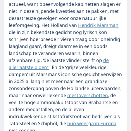
actueel, want opeenvolgende kabinetten slagen er
niet in deze nijpende kwesties aan te pakken, met
desastreuze gevolgen voor onze natuurlijke
leefomgeving. Het Holland van
Hendrik Marsman
,
die in zijn bekendste gedicht nog lyrisch kon
schrijven hoe ‘breede rivieren traag door oneindig
laagland gaan’, dreigt daarmee in een doods
landschap te veranderen waarin, binnen
afzienbare tijd, ‘de laatste vlinder sterft op
de
allerlaatste bloem’
. En de ‘grijze veelkleurige
dampen’ uit Marsmans iconische gedicht verwijzen
in 2025 al lang niet meer naar een grandioze
zonsondergang boven de Hollandse uiterwaarden,
maar naar onwelriekende
mestoverschotten
, de
veel te hoge ammoniakuitstoot van Brabantse en
andere megastallen, en de al even
indrukwekkende stikstofuitstoot van bedrijven als
Tata Steel en Schiphol, die
hun weerga in Europa
niet kennen.