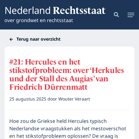
Terug naar overzicht
#21: Hercules en het
stikstofprobleem: over ‘Herkules
und der Stall des Augias’ van
Friedrich Dürrenmatt
25 augustus 2025
door
Wouter Veraart
Hoe zou de Griekse held Hercules typisch
Nederlandse vraagstukken als het mestoverschot
en het stikstofprobleem oplossen? De vraag is