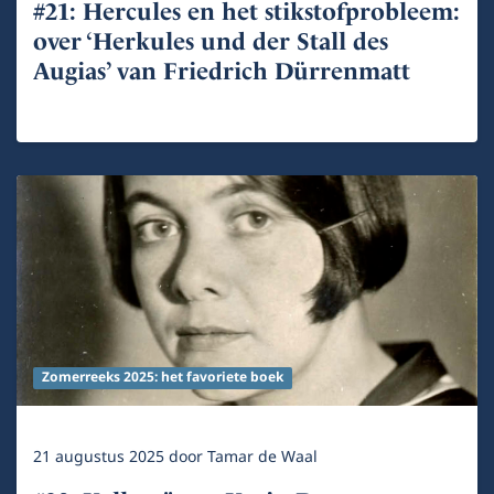
#21: Hercules en het stikstofprobleem:
over ‘Herkules und der Stall des
Augias’ van Friedrich Dürrenmatt
Zomerreeks 2025: het favoriete boek
21 augustus 2025
door
Tamar de Waal