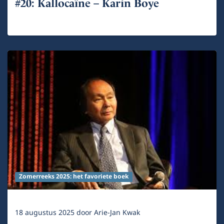
#20: Kallocaïne – Karin Boye
Zomerreeks 2025: het favoriete boek
18 augustus 2025
door
Arie-Jan Kwak