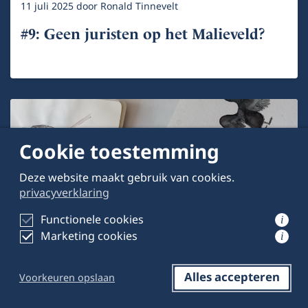
11 juli 2025
door
Ronald Tinnevelt
#9: Geen juristen op het Malieveld?
Cookie toestemming
Deze website maakt gebruik van cookies.
privacyverklaring
Functionele cookies
i
Zomerreeks 2025: het favoriete boek
Marketing cookies
i
10 juli 2025
door
Pauline Phoa
Alles accepteren
Voorkeuren opslaan
Reageren
Opslaan
Delen op LinkedIn
#8: Tussen lijn en oordeel: tekenen als