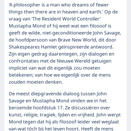
‘A philosopher is a man who dreams of fewer
things then there are in heaven and earth.’ Op de
vraag van ‘The Resident World Controller’
Mustapha Mond of hij weet wat een filosoof is
geeft de wilde, niet-geconditioneerde John Savage,
de hoofdpersoon van Brave New World, dit door
Shakespeares Hamlet geïnspireerde antwoord.
Zijn eigen gedrag daarentegen, zijn dialogen en
confrontaties met de Nieuwe Wereld getuigen
impliciet van wat dit eigenlijk zou moeten
betekenen; van hoe we eigenlijk over de mens
zouden moeten denken.
De meest diepgravende dialoog tussen John
Savage en Mustapha Mond vinden we in het
beroemde hoofdstuk 17. Ze discussiëren over
kunst, religie, tragiek, lijden en vrijheid. John werpt
Mond tegen dat hij als filosoof-leider veel weglaat
van wat tóch bij het leven hoort. Heeft de mens