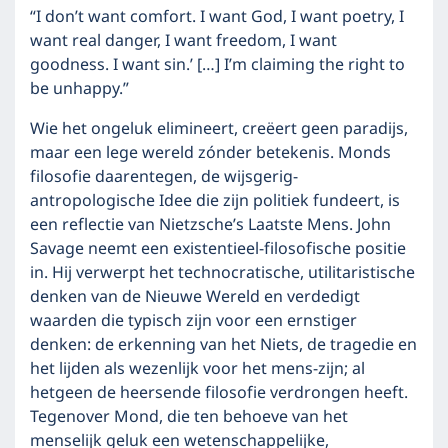
“I don’t want comfort. I want God, I want poetry, I
want real danger, I want freedom, I want
goodness. I want sin.’ […] I’m claiming the right to
be unhappy.”
Wie het ongeluk elimineert, creëert geen paradijs,
maar een lege wereld zónder betekenis. Monds
filosofie daarentegen, de wijsgerig-
antropologische Idee die zijn politiek fundeert, is
een reflectie van Nietzsche’s Laatste Mens. John
Savage neemt een existentieel-filosofische positie
in. Hij verwerpt het technocratische, utilitaristische
denken van de Nieuwe Wereld en verdedigt
waarden die typisch zijn voor een ernstiger
denken: de erkenning van het Niets, de tragedie en
het lijden als wezenlijk voor het mens-zijn; al
hetgeen de heersende filosofie verdrongen heeft.
Tegenover Mond, die ten behoeve van het
menselijk geluk een wetenschappelijke,