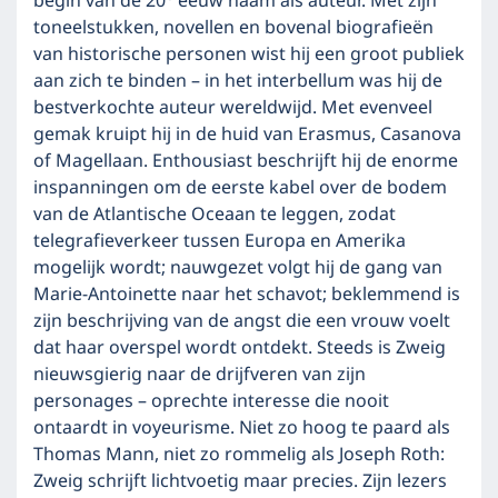
begin van de 20
eeuw naam als auteur. Met zijn
toneelstukken, novellen en bovenal biografieën
van historische personen wist hij een groot publiek
aan zich te binden – in het interbellum was hij de
bestverkochte auteur wereldwijd. Met evenveel
gemak kruipt hij in de huid van Erasmus, Casanova
of Magellaan. Enthousiast beschrijft hij de enorme
inspanningen om de eerste kabel over de bodem
van de Atlantische Oceaan te leggen, zodat
telegrafieverkeer tussen Europa en Amerika
mogelijk wordt; nauwgezet volgt hij de gang van
Marie-Antoinette naar het schavot; beklemmend is
zijn beschrijving van de angst die een vrouw voelt
dat haar overspel wordt ontdekt. Steeds is Zweig
nieuwsgierig naar de drijfveren van zijn
personages – oprechte interesse die nooit
ontaardt in voyeurisme. Niet zo hoog te paard als
Thomas Mann, niet zo rommelig als Joseph Roth:
Zweig schrijft lichtvoetig maar precies. Zijn lezers