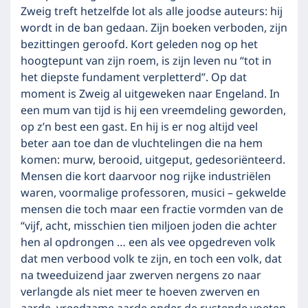
Zweig treft hetzelfde lot als alle joodse auteurs: hij
wordt in de ban gedaan. Zijn boeken verboden, zijn
bezittingen geroofd. Kort geleden nog op het
hoogtepunt van zijn roem, is zijn leven nu “tot in
het diepste fundament verpletterd”. Op dat
moment is Zweig al uitgeweken naar Engeland. In
een mum van tijd is hij een vreemdeling geworden,
op z’n best een gast. En hij is er nog altijd veel
beter aan toe dan de vluchtelingen die na hem
komen: murw, berooid, uitgeput, gedesoriënteerd.
Mensen die kort daarvoor nog rijke industriëlen
waren, voormalige professoren, musici – gekwelde
mensen die toch maar een fractie vormden van de
“vijf, acht, misschien tien miljoen joden die achter
hen al opdrongen … een als vee opgedreven volk
dat men verbood volk te zijn, en toch een volk, dat
na tweeduizend jaar zwerven nergens zo naar
verlangde als niet meer te hoeven zwerven en