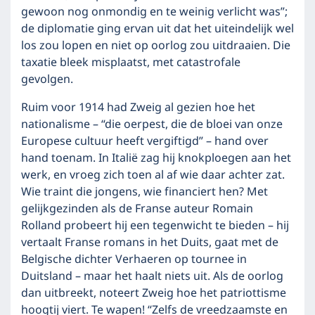
gewoon nog onmondig en te weinig verlicht was”;
de diplomatie ging ervan uit dat het uiteindelijk wel
los zou lopen en niet op oorlog zou uitdraaien. Die
taxatie bleek misplaatst, met catastrofale
gevolgen.
Ruim voor 1914 had Zweig al gezien hoe het
nationalisme – “die oerpest, die de bloei van onze
Europese cultuur heeft vergiftigd” – hand over
hand toenam. In Italië zag hij knokploegen aan het
werk, en vroeg zich toen al af wie daar achter zat.
Wie traint die jongens, wie financiert hen? Met
gelijkgezinden als de Franse auteur Romain
Rolland probeert hij een tegenwicht te bieden – hij
vertaalt Franse romans in het Duits, gaat met de
Belgische dichter Verhaeren op tournee in
Duitsland – maar het haalt niets uit. Als de oorlog
dan uitbreekt, noteert Zweig hoe het patriottisme
hoogtij viert. Te wapen! “Zelfs de vreedzaamste en