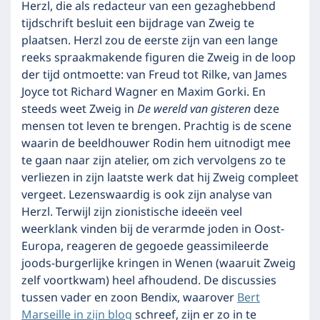
Herzl, die als redacteur van een gezaghebbend
tijdschrift besluit een bijdrage van Zweig te
plaatsen. Herzl zou de eerste zijn van een lange
reeks spraakmakende figuren die Zweig in de loop
der tijd ontmoette: van Freud tot Rilke, van James
Joyce tot Richard Wagner en Maxim Gorki. En
steeds weet Zweig in
De wereld van gisteren
deze
mensen tot leven te brengen. Prachtig is de scene
waarin de beeldhouwer Rodin hem uitnodigt mee
te gaan naar zijn atelier, om zich vervolgens zo te
verliezen in zijn laatste werk dat hij Zweig compleet
vergeet. Lezenswaardig is ook zijn analyse van
Herzl. Terwijl zijn zionistische ideeën veel
weerklank vinden bij de verarmde joden in Oost-
Europa, reageren de gegoede geassimileerde
joods-burgerlijke kringen in Wenen (waaruit Zweig
zelf voortkwam) heel afhoudend. De discussies
tussen vader en zoon Bendix, waarover
Bert
Marseille in zijn blog
schreef, zijn er zo in te