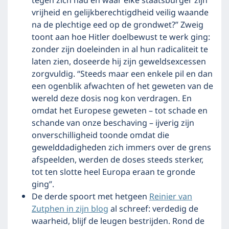
tegen zich had en waar elke staatsburger zijn
vrijheid en gelijkberechtigdheid veilig waande
na de plechtige eed op de grondwet?” Zweig
toont aan hoe Hitler doelbewust te werk ging:
zonder zijn doeleinden in al hun radicaliteit te
laten zien, doseerde hij zijn geweldsexcessen
zorgvuldig. “Steeds maar een enkele pil en dan
een ogenblik afwachten of het geweten van de
wereld deze dosis nog kon verdragen. En
omdat het Europese geweten – tot schade en
schande van onze beschaving – ijverig zijn
onverschilligheid toonde omdat die
gewelddadigheden zich immers over de grens
afspeelden, werden de doses steeds sterker,
tot ten slotte heel Europa eraan te gronde
ging”.
De derde spoort met hetgeen
Reinier van
Zutphen in zijn blog
al schreef: verdedig de
waarheid, blijf de leugen bestrijden. Rond de