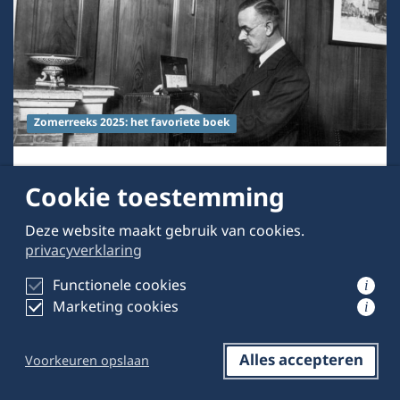
Zomerreeks 2025: het favoriete boek
23 juli 2025
door
Gijsbert Vonk
Cookie toestemming
#14: De Toverberg als rechtsstatelijk
Deze website maakt gebruik van cookies.
sanatorium
privacyverklaring
Functionele cookies
i
Marketing cookies
i
Alles accepteren
Voorkeuren opslaan
Reageren
Opslaan
Delen op LinkedIn