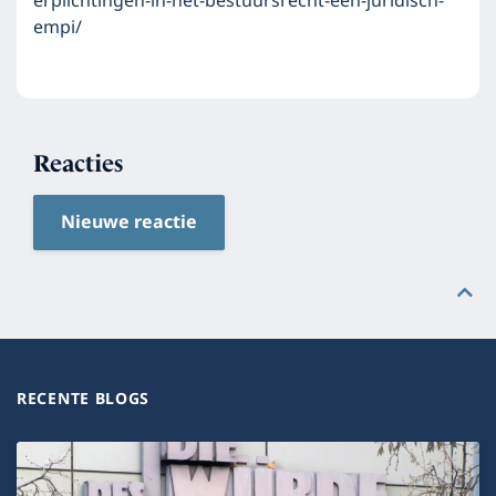
erplichtingen-in-het-bestuursrecht-een-juridisch-
empi/
Reacties
Nieuwe reactie
RECENTE BLOGS