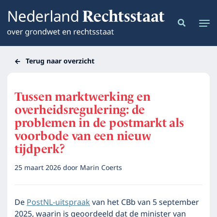
Terug naar overzicht
Tussen marktwerking en
overheidsregulering: de
problemen in de postmarkt als
voorbode van een nieuw
tijdperk?
25 maart 2026
door
Marin Coerts
De
PostNL-uitspraak
van het CBb van 5 september
2025, waarin is geoordeeld dat de minister van