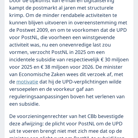
Door de opkomst van e-mail en digitalisering
kampt de postmarkt al jaren met structurele
krimp. Om de minder rendabele activiteiten te
kunnen blijven uitvoeren in overeenstemming met
de Postwet 2009, en om te voorkomen dat de UPD
voor PostNL, die voorheen een winstgevende
activiteit was, nu een onevenredige last zou
vormen, verzocht PostNL in 2025 om een
incidentele subsidie van respectievelijk € 30 miljoen
voor 2025 en € 38 miljoen voor 2026. De minister
van Economische Zaken wees dit verzoek af, met
de
motivatie
dat hij de UPD-verplichtingen wilde
versoepelen en de voorkeur gaf aan
reguleringsaanpassingen boven het verlenen van
een subsidie.
De voorzieningenrechter van het CBb bevestigde
deze afwijzing: de plicht voor PostNL om de UPD
uit te voeren brengt niet met zich mee dat op de