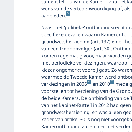
samenstelling van de Kamer – zou het 
wens van de vertegenwoordiging of, als 
5
aanbieden.
Naast het ‘politieke’ ontbindingsrecht i
specifieke gevallen waarin Kamerontbindi
grondwetsherziening (art. 137) en bij he
van een troonopvolger (art. 30). Ontbi
komen regelmatig voor, maar worden ge
met periodieke verkiezingen, waardoor
kiezer ongemerkt voorbij gaat. Zo waren 
waarmee de Tweede Kamer werd ontbond
6
7
verkiezingen in 2006
en 2010
mede ge
voorstellen tot herziening van de Grond
de beide Kamers. De ontbinding van de 
van het kabinet-Rutte I in 2012 had geen 
grondwetsherziening, en was alleen gegr
kader van artikel 30 is nog niet voorge
Kamerontbinding zullen hier niet verde