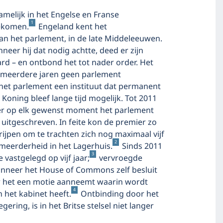
melijk in het Engelse en Franse
1
gekomen.
Engeland kent het
van het parlement, in de late Middeleeuwen.
eer hij dat nodig achtte, deed er zijn
rd – en ontbond het tot nader order. Het
meerdere jaren geen parlement
 het parlement een instituut dat permanent
oning bleef lange tijd mogelijk. Tot 2011
er op elk gewenst moment het parlement
itgeschreven. In feite kon de premier zo
rijpen om te trachten zich nog maximaal vijf
2
 meerderheid in het Lagerhuis.
Sinds 2011
3
vastgelegd op vijf jaar;
vervroegde
anneer het House of Commons zelf besluit
r het een motie aanneemt waarin wordt
4
 het kabinet heeft.
Ontbinding door het
ering, is in het Britse stelsel niet langer