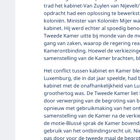
trad het kabinet-Van Zuylen van Nijevel
opdracht had een oplossing te bewerkst
koloniën. Minister van Koloniën Mijer w
kabinet. Hij werd echter al spoedig ben
Tweede Kamer uitte bij monde van de mo
gang van zaken, waarop de regering rea
Kamerontbinding. Hoewel de verkiezinge
samenstelling van de Kamer brachten, bl
Het conflict tussen kabinet en Kamer bl
Luxemburg, die in dat jaar speelde, had
kabinet met de onafhankelijkheid van L
groothertog was. De Tweede Kamer liet h
door verwerping van de begroting van b
opnieuw met gebruikmaking van het ont
samenstelling van de Kamer na de verki
de motie-Blussé sprak de Kamer bovendi
gebruik van het ontbindingsrecht uit. Ni
pas door voor de tweede maal de begrot