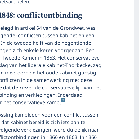
etsartikelen.
1848: conflictontbinding
elegd in artikel 64 van de Grondwet, was
igende) conflicten tussen kabinet en een
In de tweede helft van de negentiende
ingen zich enkele keren voorgedaan. Een
e Tweede Kamer in 1853. Het conservatieve
slag van het liberale kabinet-Thorbecke, zag
in meerderheid het oude kabinet gunstig
conflicten in de samenwerking met deze
t de kiezer de conservatieve lijn van het
tbinding en verkiezingen. Inderdaad
9
r het conservatieve kamp.
ossing kan bieden voor een conflict tussen
at kabinet bereid is zich iets aan te
olgende verkiezingen, werd duidelijk naar
ictontbindingen in 1866 en 1868. In 1866