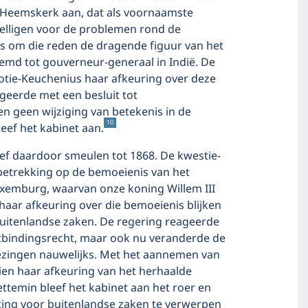
t/Heemskerk aan, dat als voornaamste
elligen voor de problemen rond de
as om die reden de dragende figuur van het
oemd tot gouverneur-generaal in Indië. De
tie-Keuchenius haar afkeuring over deze
geerde met een besluit tot
n geen wijziging van betekenis in de
10
eef het kabinet aan.
eef daardoor smeulen tot 1868. De kwestie-
 betrekking op de bemoeienis van het
uxemburg, waarvan onze koning Willem III
aar afkeuring over die bemoeienis blijken
uitenlandse zaken. De regering reageerde
bindingsrecht, maar ook nu veranderde de
ezingen nauwelijks. Met het aannemen van
en haar afkeuring van het herhaalde
ettemin bleef het kabinet aan het roer en
ing voor buitenlandse zaken te verwerpen