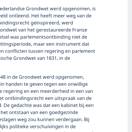
e Nederlandse Grondwet werd opgenomen, is
eeld ontleend. Het heeft meer weg van de
tbindingsrecht geïnspireerd, werd
rondwet van het gerestaureerde Franse
stelsel was parlementsontbinding niet de
ittingsperiode, maar een instrument dat
 conflicten tussen regering en parlement
lgische Grondwet van 1831, in de
.
 1848 in de Grondwet werd opgenomen,
in handen te geven tegen een onwillige
de regering en een meerderheid in een van
et ontbindingsrecht een uitspraak van de
d. De gedachte was dat een kabinet bij een
– het ontstaan van een goedgezinde
eslagen weg zou kunnen verdergaan. Bij
jks politieke verschuivingen in de