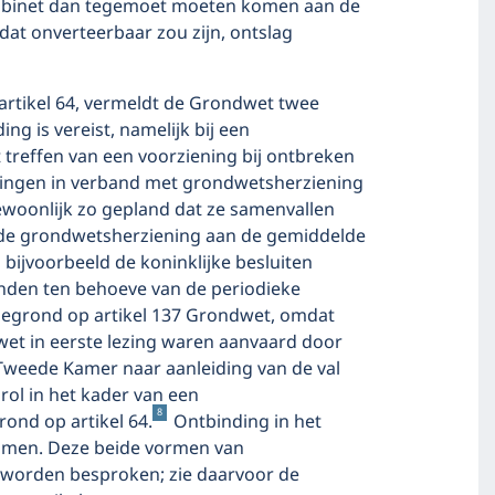
kabinet dan tegemoet moeten komen aan de
dat onverteerbaar zou zijn, ontslag
n artikel 64, vermeldt de Grondwet twee
ng is vereist, namelijk bij een
t treffen van een voorziening bij ontbreken
ndingen in verband met grondwetsherziening
woonlijk zo gepland dat ze samenvallen
 de grondwetsherziening aan de gemiddelde
bijvoorbeeld de koninklijke besluiten
en ten behoeve van de periodieke
grond op artikel 137 Grondwet, omdat
wet in eerste lezing waren aanvaard door
Tweede Kamer naar aanleiding van de val
rol in het kader van een
8
ond op artikel 64.
Ontbinding in het
komen. Deze beide vormen van
r worden besproken; zie daarvoor de