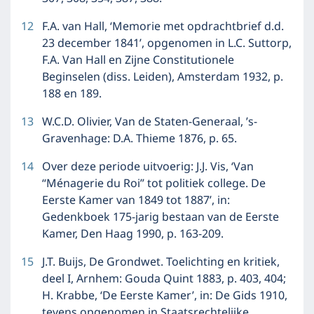
12
F.A. van Hall, ‘Memorie met opdrachtbrief d.d.
23 december 1841’, opgenomen in L.C. Suttorp,
F.A. Van Hall en Zijne Constitutionele
Beginselen (diss. Leiden), Amsterdam 1932, p.
188 en 189.
13
W.C.D. Olivier, Van de Staten-Generaal, ’s-
Gravenhage: D.A. Thieme 1876, p. 65.
14
Over deze periode uitvoerig: J.J. Vis, ‘Van
“Ménagerie du Roi” tot politiek college. De
Eerste Kamer van 1849 tot 1887’, in:
Gedenkboek 175-jarig bestaan van de Eerste
Kamer, Den Haag 1990, p. 163-209.
15
J.T. Buijs, De Grondwet. Toelichting en kritiek,
deel I, Arnhem: Gouda Quint 1883, p. 403, 404;
H. Krabbe, ‘De Eerste Kamer’, in: De Gids 1910,
tevens opgenomen in Staatsrechtelijke