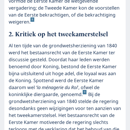
vormde de Eerste Kamer de wetgevende
vergadering; de Tweede Kamer kon de voorstellen
van de Eerste bekrachtigen, of die bekrachtiging
8
weigeren.
Kritiek op het tweekamerstelsel
Al ten tijde van de grondwetsherziening van 1840
werd het bestaansrecht van de Eerste Kamer ter
discussie gesteld. Doordat haar leden werden
benoemd door Koning, bestond de Eerste Kamer
bijna uitsluitend uit hoge adel, die loyaal was aan
de Koning. Spottend werd de Eerste Kamer
daarom wel ‘
la ménagerie du Roi
’, ofwel de
9
koninklijke diergaarde, genoemd.
Bij de
grondwetsherziening van 1840 stelde de regering
desondanks geen wijzigingen voor ten aanzien van
het tweekamerstelsel. Het bestaansrecht van de
Eerste Kamer motiveerde de regering slechts
terloops met de verklaring dat het behoud van die