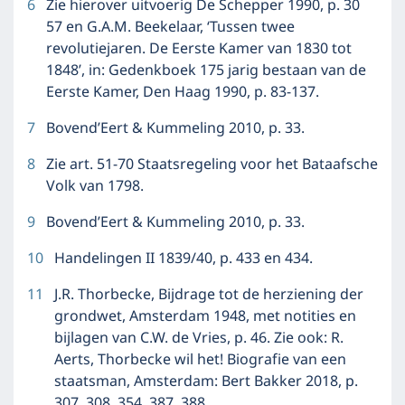
6
Zie hierover uitvoerig De Schepper 1990, p. 30
57 en G.A.M. Beekelaar, ‘Tussen twee
revolutiejaren. De Eerste Kamer van 1830 tot
1848’, in: Gedenkboek 175 jarig bestaan van de
Eerste Kamer, Den Haag 1990, p. 83-137.
7
Bovend’Eert & Kummeling 2010, p. 33.
8
Zie art. 51-70 Staatsregeling voor het Bataafsche
Volk van 1798.
9
Bovend’Eert & Kummeling 2010, p. 33.
10
Handelingen II 1839/40, p. 433 en 434.
11
J.R. Thorbecke, Bijdrage tot de herziening der
grondwet, Amsterdam 1948, met notities en
bijlagen van C.W. de Vries, p. 46. Zie ook: R.
Aerts, Thorbecke wil het! Biografie van een
staatsman, Amsterdam: Bert Bakker 2018, p.
307, 308, 354, 387, 388.