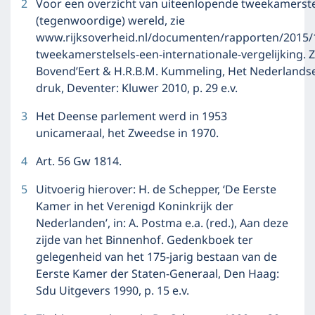
2
Voor een overzicht van uiteenlopende tweekamerstel
(tegenwoordige) wereld, zie
www.rijksoverheid.nl/documenten/rapporten/2015/
tweekamerstelsels-een-internationale-vergelijking. Zi
Bovend’Eert & H.R.B.M. Kummeling, Het Nederlands
druk, Deventer: Kluwer 2010, p. 29 e.v.
3
Het Deense parlement werd in 1953
unicameraal, het Zweedse in 1970.
4
Art. 56 Gw 1814.
5
Uitvoerig hierover: H. de Schepper, ‘De Eerste
Kamer in het Verenigd Koninkrijk der
Nederlanden’, in: A. Postma e.a. (red.), Aan deze
zijde van het Binnenhof. Gedenkboek ter
gelegenheid van het 175-jarig bestaan van de
Eerste Kamer der Staten-Generaal, Den Haag:
Sdu Uitgevers 1990, p. 15 e.v.