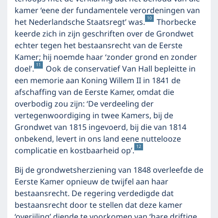
kamer ‘eene der fundamentele verordeningen van
10
het Nederlandsche Staatsregt’ was.
Thorbecke
keerde zich in zijn geschriften over de Grondwet
echter tegen het bestaansrecht van de Eerste
Kamer; hij noemde haar ‘zonder grond en zonder
11
doel’.
Ook de conservatief Van Hall bepleitte in
een memorie aan Koning Willem II in 1841 de
afschaffing van de Eerste Kamer, omdat die
overbodig zou zijn: ‘De verdeeling der
vertegenwoordiging in twee Kamers, bij de
Grondwet van 1815 ingevoerd, bij die van 1814
onbekend, levert in ons land eene nuttelooze
12
complicatie en kostbaarheid op’.
Bij de grondwetsherziening van 1848 overleefde de
Eerste Kamer opnieuw de twijfel aan haar
bestaansrecht. De regering verdedigde dat
bestaansrecht door te stellen dat deze kamer
‘overijling’ diende te voorkomen van ‘hare driftige