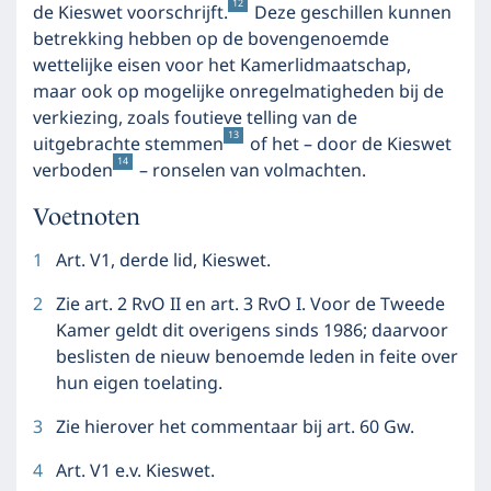
12
de Kieswet voorschrijft.
Deze geschillen kunnen
betrekking hebben op de bovengenoemde
wettelijke eisen voor het Kamerlidmaatschap,
maar ook op mogelijke onregelmatigheden bij de
verkiezing, zoals foutieve telling van de
13
uitgebrachte stemmen
of het – door de Kieswet
14
verboden
– ronselen van volmachten.
Voetnoten
1
Art. V1, derde lid, Kieswet.
2
Zie art. 2 RvO II en art. 3 RvO I. Voor de Tweede
Kamer geldt dit overigens sinds 1986; daarvoor
beslisten de nieuw benoemde leden in feite over
hun eigen toelating.
3
Zie hierover het commentaar bij art. 60 Gw.
4
Art. V1 e.v. Kieswet.