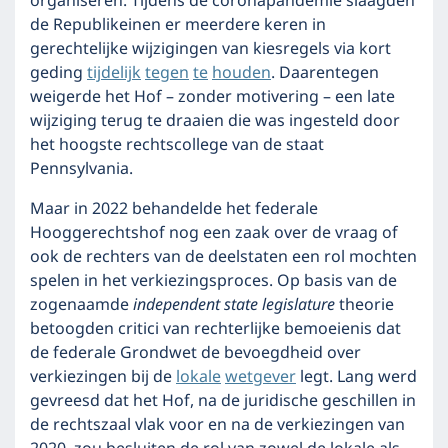
organiseren. Tijdens de coronapandemie slaagden
de Republikeinen er meerdere keren in
gerechtelijke wijzigingen van kiesregels via kort
geding
tijdelijk
tegen
te
houden
. Daarentegen
weigerde het Hof – zonder motivering – een late
wijziging terug te draaien die was ingesteld door
het hoogste rechtscollege van de staat
Pennsylvania.
Maar in 2022 behandelde het federale
Hooggerechtshof nog een zaak over de vraag of
ook de rechters van de deelstaten een rol mochten
spelen in het verkiezingsproces. Op basis van de
zogenaamde
independent state legislature
theorie
betoogden critici van rechterlijke bemoeienis dat
de federale Grondwet de bevoegdheid over
verkiezingen bij de
lokale
wetgever
legt. Lang werd
gevreesd dat het Hof, na de juridische geschillen in
de rechtszaal vlak voor en na de verkiezingen van