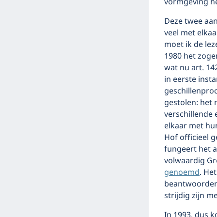
vormgeving het
Deze twee aan
veel met elka
moet ik de le
1980 het zoge
wat nu art. 14
in eerste inst
geschillenpro
gestolen: het 
verschillende 
elkaar met hu
Hof officieel 
fungeert het a
volwaardig Gr
genoemd
. He
beantwoorden e
strijdig zijn 
In 1993, dus k