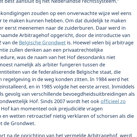
 best aansluit bij het Nederlandse rechtssysteem.”
kondigingen zouden op een onverwachte wijze wel eens
ar te maken kunnen hebben. Om dat duidelijk te maken
zer eerst meenemen naar de zuiderburen. Daar werd in
naamde Arbitragehof opgericht, door de introductie van
2 van de
Belgische Grondwet
is. Hoewel velen bij arbitrage
antie zullen denken aan een privaatrechtelijke
cedure, was de naam van het Hof desondanks niet
moest namelijk als arbiter fungeren tussen de
entiteiten van de federaliserende Belgische staat, die
n regelgeving in de weg konden zitten. In 1984 werd het
geïnstalleerd, en in 1985 volgde het eerste arrest. Inmiddels
ls gevolg van verschillende bevoegdheidsuitbreidingen als
ondwettelijk Hof. Sinds 2007 wordt het ook
officieel zo
t Hof kan momenteel ook prejudiciële vragen
n wetten retroactief nietig verklaren of schorsen als die
met de Grondwet.
ort na de oprichting van het vermelde Arbitragehof, werd