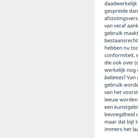
daadwerkelijk 
gespreide dan 
afstotingsvers
van veraf aan
gebruik maakt,
bestaansrecht 
hebben nu toc
conformiteit, 
die ook over (
werkelijk nog 
balances
? Van
gebruik worde
van het voorst
leeuw worden g
een kunstgebit
bevoegdheid di
maar dat bijt
immers het la