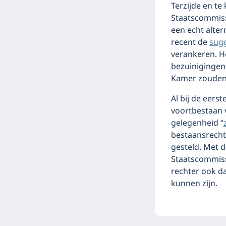
Terzijde en te
Staatscommissi
een echt alte
recent de
sugg
verankeren. H
bezuinigingen 
Kamer zouden 
Al bij de eer
voortbestaan 
gelegenheid “
bestaansrecht
gesteld. Met d
Staatscommiss
rechter ook da
kunnen zijn.