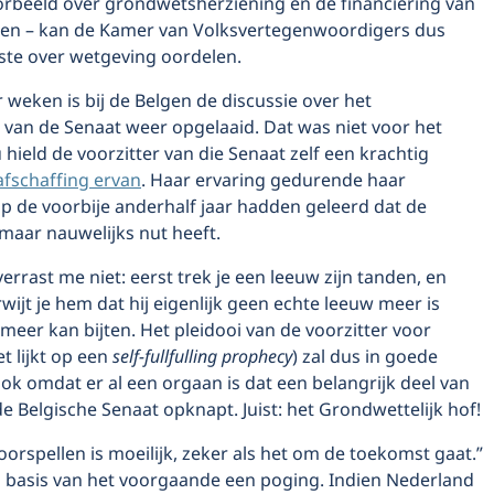
oorbeeld over grondwetsherziening en de financiering van
tijen – kan de Kamer van Volksvertegenwoordigers dus
tste over wetgeving oordelen.
 weken is bij de Belgen de discussie over het
 van de Senaat weer opgelaaid. Dat was niet voor het
 hield de voorzitter van die Senaat zelf een krachtig
afschaffing ervan
. Haar ervaring gedurende haar
p de voorbije anderhalf jaar hadden geleerd dat de
 maar nauwelijks nut heeft.
verrast me niet: eerst trek je een leeuw zijn tanden, en
wijt je hem dat hij eigenlijk geen echte leeuw meer is
 meer kan bijten. Het pleidooi van de voorzitter voor
et lijkt op een
self-fullfulling prophecy
) zal dus in goede
ook omdat er al een orgaan is dat een belangrijk deel van
e Belgische Senaat opknapt. Juist: het Grondwettelijk hof!
voorspellen is moeilijk, zeker als het om de toekomst gaat.”
p basis van het voorgaande een poging. Indien Nederland