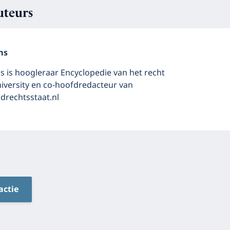
uteurs
ms
 is hoogleraar Encyclopedie van het recht
niversity en co-hoofdredacteur van
rechtsstaat.nl
actie