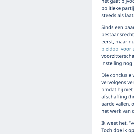
het gaat bijv
politieke par
steeds als laa
Sinds een paar
bestaansrecht
eerst, maar nu
pleidooi voor 
voorzitterscha
instelling nog
Die conclusie 
vervolgens ver
omdat hij niet
afschaffing (h
aarde vallen, 
het werk van d
Ik weet het, “
Toch doe ik o