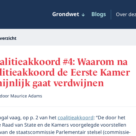
Grondwet
Blogs
Over dez
verzicht
oalitieakkoord #4: Waarom na
litieakkoord de Eerste Kamer
ijnlijk gaat verdwijnen
door
Maurice Adams
ogal vaag, op p. 2 van het
coalitieakkoord
: “De door het
e Raad van State en de Kamers voorgelegde voorstellen
 van de staatscommissie Parlementair stelsel (commissie-