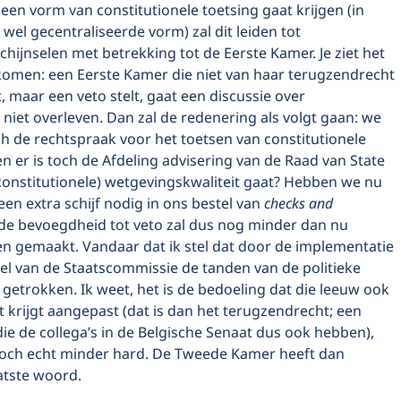
een vorm van constitutionele toetsing gaat krijgen (in
wel gecentraliseerde vorm) zal dit leiden tot
chijnselen met betrekking tot de Eerste Kamer. Je ziet het
komen: een Eerste Kamer die niet van haar terugzendrecht
 maar een veto stelt, gaat een discussie over
niet overleven. Dan zal de redenering als volgt gaan: we
h de rechtspraak voor het toetsen van constitutionele
en er is toch de Afdeling advisering van de Raad van State
constitutionele) wetgevingskwaliteit gaat? Hebben we nu
een extra schijf nodig in ons bestel van
checks and
 de bevoegdheid tot veto zal dus nog minder dan nu
n gemaakt. Vandaar dat ik stel dat door de implementatie
el van de Staatscommissie de tanden van de politieke
etrokken. Ik weet, het is de bedoeling dat die leeuw ook
 krijgt aangepast (dat is dan het terugzendrecht; een
e de collega’s in de Belgische Senaat dus ook hebben),
 toch echt minder hard. De Tweede Kamer heeft dan
atste woord.