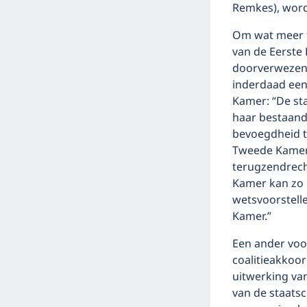
Remkes), word
Om wat meer t
van de Eerste 
doorverwezen
inderdaad een
Kamer: “De st
haar bestaand
bevoegdheid t
Tweede Kamer.
terugzendrech
Kamer kan zo 
wetsvoorstell
Kamer.”
Een ander voo
coalitieakkoo
uitwerking van
van de staatsc