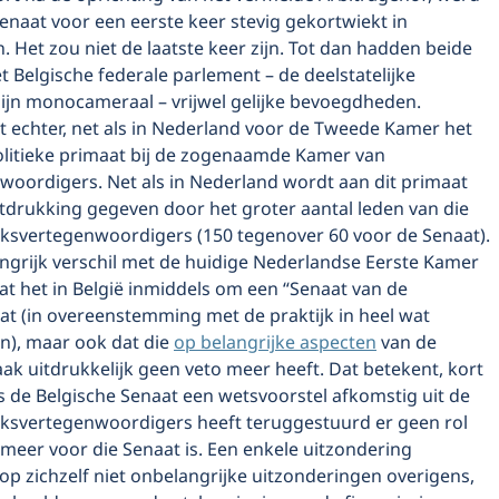
enaat voor een eerste keer stevig gekortwiekt in
Het zou niet de laatste keer zijn. Tot dan hadden beide
 Belgische federale parlement – de deelstatelijke
ijn monocameraal – vrijwel gelijke bevoegdheden.
t echter, net als in Nederland voor de Tweede Kamer het
politieke primaat bij de zogenaamde Kamer van
woordigers. Net als in Nederland wordt aan dit primaat
tdrukking gegeven door het groter aantal leden van die
ksvertegenwoordigers (150 tegenover 60 voor de Senaat).
ngrijk verschil met de huidige Nederlandse Eerste Kamer
 dat het in België inmiddels om een “Senaat van de
at (in overeenstemming met de praktijk in heel wat
en), maar ook dat die
op belangrijke aspecten
van de
k uitdrukkelijk geen veto meer heeft. Dat betekent, kort
s de Belgische Senaat een wetsvoorstel afkomstig uit de
ksvertegenwoordigers heeft teruggestuurd er geen rol
meer voor die Senaat is. Een enkele uitzondering
op zichzelf niet onbelangrijke uitzonderingen overigens,