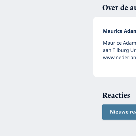
Over de a
Maurice Ada
Maurice Adams
aan Tilburg U
www.nederland
Reacties
Nieuwe re