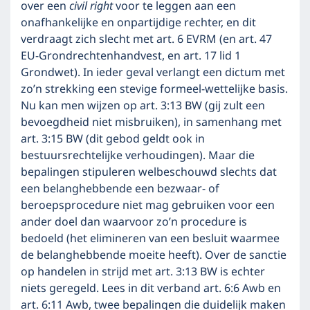
over een
civil right
voor te leggen aan een
onafhankelijke en onpartijdige rechter, en dit
verdraagt zich slecht met art. 6 EVRM (en art. 47
EU-Grondrechtenhandvest, en art. 17 lid 1
Grondwet). In ieder geval verlangt een dictum met
zo’n strekking een stevige formeel-wettelijke basis.
Nu kan men wijzen op art. 3:13 BW (gij zult een
bevoegdheid niet misbruiken), in samenhang met
art. 3:15 BW (dit gebod geldt ook in
bestuursrechtelijke verhoudingen). Maar die
bepalingen stipuleren welbeschouwd slechts dat
een belanghebbende een bezwaar- of
beroepsprocedure niet mag gebruiken voor een
ander doel dan waarvoor zo’n procedure is
bedoeld (het elimineren van een besluit waarmee
de belanghebbende moeite heeft). Over de sanctie
op handelen in strijd met art. 3:13 BW is echter
niets geregeld. Lees in dit verband art. 6:6 Awb en
art. 6:11 Awb, twee bepalingen die duidelijk maken