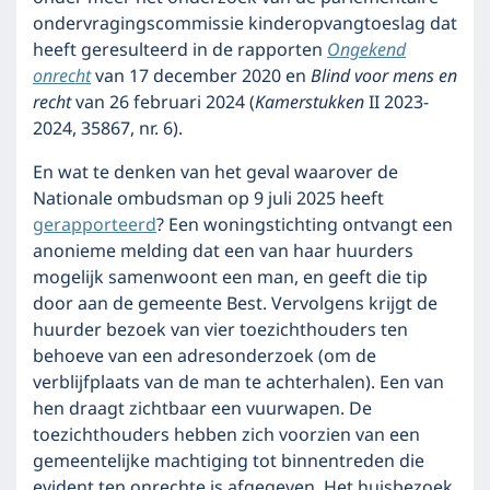
ondervragingscommissie kinderopvangtoeslag dat
heeft geresulteerd in de rapporten
Ongekend
onrecht
van 17 december 2020 en
Blind voor mens en
recht
van 26 februari 2024 (
Kamerstukken
II 2023-
2024, 35867, nr. 6).
En wat te denken van het geval waarover de
Nationale ombudsman op 9 juli 2025 heeft
gerapporteerd
? Een woningstichting ontvangt een
anonieme melding dat een van haar huurders
mogelijk samenwoont een man, en geeft die tip
door aan de gemeente Best. Vervolgens krijgt de
huurder bezoek van vier toezichthouders ten
behoeve van een adresonderzoek (om de
verblijfplaats van de man te achterhalen). Een van
hen draagt zichtbaar een vuurwapen. De
toezichthouders hebben zich voorzien van een
gemeentelijke machtiging tot binnentreden die
evident ten onrechte is afgegeven. Het huisbezoek