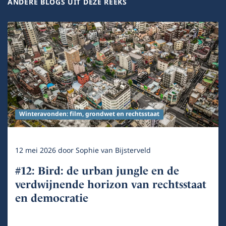
ANDERE BLOGS UIT DEZE REEKS
Winteravonden: film, grondwet en rechtsstaat
12 mei 2026
door
Sophie van Bijsterveld
#12: Bird: de urban jungle en de
verdwijnende horizon van rechtsstaat
en democratie