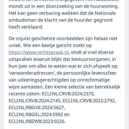
mondt uit in een doorzoeking van de huurwoning.
Het kan geen verbazing wekken dat de Nationale
ombudsman de klacht van de huurder gegrond
heeft verklaard.
De zojuist geschetste voorbeelden zijn helaas niet
uniek. Wie een beetje gericht zoekt op
https://www.rechtspraak.nl
, vindt al snel diverse
uitspraken waaruit blijkt dat bestuursorganen, in
hun ijver om alles te weten wat er zich afspeelt op
‘verwonderadressen’, de persoonlijke levenssfeer
van uitkeringsgerechtigden op onrechtmatige
wijze aantasten. Een kleine selectie van betrekkelijk
recente zaken: ECLI:NL:CRVB:2024:2370,
ECLI:NL:CRVB:2024:2145, ECLI:NL:CRVB:2022:2792,
ECLI:NL:RBOVE:2024:5627,
ECLI:NL:RBGEL:2024:5992 en
ECLI:NL:RBZWB:2023:9226.