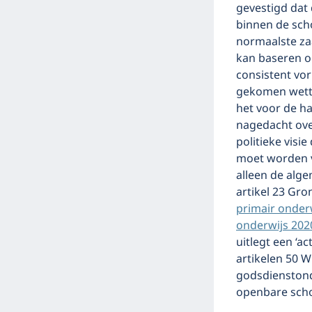
gevestigd dat 
binnen de scho
normaalste za
kan baseren o
consistent vo
gekomen wette
het voor de h
nagedacht ove
politieke visi
moet worden vo
alleen de alge
artikel 23 Gr
primair onder
onderwijs 202
uitlegt een ‘a
artikelen 50 
godsdienstond
openbare schoo