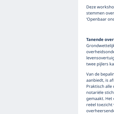
Deze workshop
stemmen over t
‘Openbaar onde
Tanende over
Grondwettelijk
overheidsonder
levensovertuig
twee pijlers 
Van de bepali
aanbiedt, is 
Praktisch alle
notariële stic
gemaakt. Het o
reëel toezicht
overheersende’