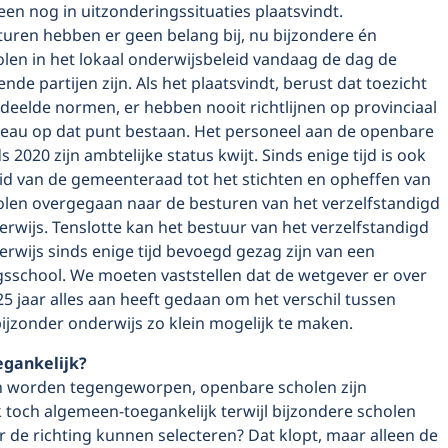
leen nog in uitzonderingssituaties plaatsvindt.
ren hebben er geen belang bij, nu bijzondere én
len in het lokaal onderwijsbeleid vandaag de dag de
nde partijen zijn. Als het plaatsvindt, berust dat toezicht
deelde normen, er hebben nooit richtlijnen op provinciaal
iveau op dat punt bestaan. Het personeel aan de openbare
s 2020 zijn ambtelijke status kwijt. Sinds enige tijd is ook
d van de gemeenteraad tot het stichten en opheffen van
len overgegaan naar de besturen van het verzelfstandigd
wijs. Tenslotte kan het bestuur van het verzelfstan­digd
rwijs sinds enige tijd bevoegd gezag zijn van een
school. We moeten vaststellen dat de wetgever er over
5 jaar alles aan heeft gedaan om het verschil tussen
ijzonder onderwijs zo klein mogelijk te maken.
gankelijk?
an worden tegengeworpen, openbare scholen zijn
 toch algemeen-toegankelijk terwijl bijzondere scholen
r de richting kunnen selecteren? Dat klopt, maar alleen de