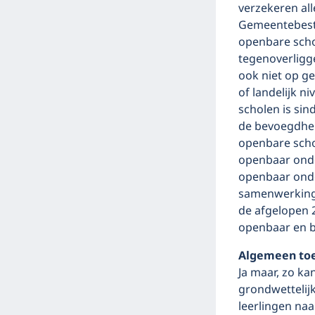
verze­keren al
Gemeentebestu
openbare scho
tegenoverligge
ook niet op ge
of landelijk n
scholen is sind
de bevoegdhei
openbare scho
openbaar onder
openbaar onde
samenwerkings
de afgelopen 2
openbaar en b
Algemeen toe
Ja maar, zo k
grondwettelijk
leerlingen naa