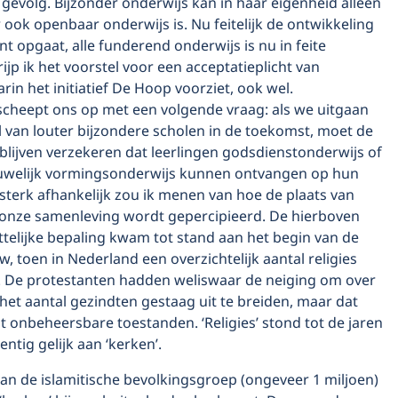
 gevolg. Bijzonder onderwijs kan in haar eigenheid alleen
r ook openbaar onderwijs is. Nu feitelijk de ontwikkeling
t opgaat, alle funderend onderwijs is nu in feite
rijp ik het voorstel voor een acceptatieplicht van
arin het initiatief De Hoop voorziet, ook wel.
scheept ons op met een volgende vraag: als we uitgaan
l van louter bijzondere scholen in de toekomst, moet de
blijven verzekeren dat leerlingen godsdienstonderwijs of
uwelijk vormingsonderwijs kunnen ontvangen op hun
 sterk afhankelijk zou ik menen van hoe de plaats van
 onze samenleving wordt gepercipieerd. De hierboven
telijke bepaling kwam tot stand aan het begin van de
w, toen in Nederland een overzichtelijk aantal religies
 De protestanten hadden weliswaar de neiging om over
het aantal gezindten gestaag uit te breiden, maar dat
ot onbeheersbare toestanden. ‘Religies’ stond tot de jaren
entig gelijk aan ‘kerken’.
an de islamitische bevolkingsgroep (ongeveer 1 miljoen)