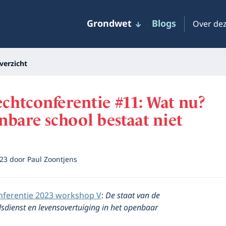
Grondwet
Blogs
Over dez
verzicht
echtconferentie #11: Wat nu?
bare school bestaat niet
023
door
Paul Zoontjens
nferentie 2023 workshop V
:
De staat van de
dsdienst en levensovertuiging in het openbaar