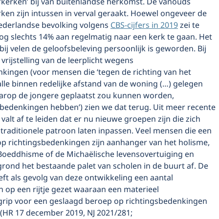
kerken’ bij van buitenlandse herkomst. De vanouds
erken zijn intussen in verval geraakt. Hoewel ongeveer de
Nederlandse bevolking volgens
CBS-cijfers in 2019
zei te
og slechts 14% aan regelmatig naar een kerk te gaan. Het
 bij velen de geloofsbeleving persoonlijk is geworden. Bij
rijstelling van de leerplicht wegens
nkingen (voor mensen die ‘tegen de richting van het
lle binnen redelijke afstand van de woning (…) gelegen
waarop de jongere geplaatst zou kunnen worden,
edenkingen hebben’) zien we dat terug. Uit meer recente
 valt af te leiden dat er nu nieuwe groepen zijn die zich
t traditionele patroon laten inpassen. Veel mensen die een
p richtingsbedenkingen zijn aanhanger van het holisme,
 Boeddhisme of de Michaëlische levensovertuiging en
grond het bestaande palet van scholen in de buurt af. De
ft als gevolg van deze ontwikkeling een aantal
 op een rijtje gezet waaraan een materieel
rip voor een geslaagd beroep op richtingsbedenkingen
(HR 17 december 2019, NJ 2021/281;