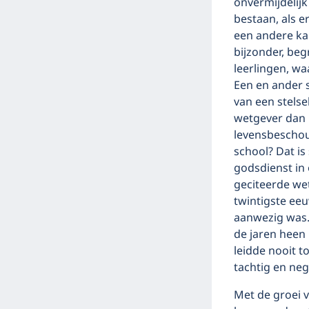
onvermijdelijk
bestaan, als e
een andere kan
bijzonder, beg
leerlingen, wa
Een en ander 
van een stelse
wetgever dan 
levensbescho
school? Dat is
godsdienst in
geciteerde wet
twintigste eeu
aanwezig was.
de jaren heen 
leidde nooit t
tachtig en neg
Met de groei v