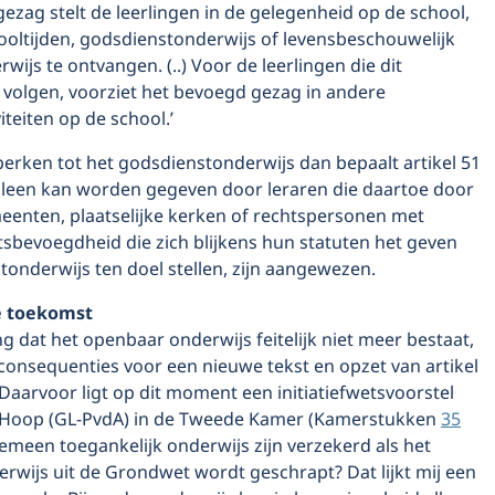
ezag stelt de leerlingen in de gelegenheid op de school,
ooltijden, godsdienstonderwijs of levensbeschouwelijk
ijs te ontvangen. (..) Voor de leerlingen die dit
 volgen, voorziet het bevoegd gezag in andere
iteiten op de school.’
erken tot het godsdienstonderwijs dan bepaalt artikel 51
lleen kan worden gegeven door leraren die daartoe door
meenten, plaatselijke kerken of rechtspersonen met
tsbevoegdheid die zich blijkens hun statuten het geven
onderwijs ten doel stellen, zijn aangewezen.
de toekomst
g dat het openbaar onderwijs feitelijk niet meer bestaat,
 consequenties voor een nieuwe tekst en opzet van artikel
aarvoor ligt op dit moment een initiatiefwetsvoorstel
e Hoop (GL-PvdA) in de Tweede Kamer (Kamerstukken
35
gemeen toegankelijk onderwijs zijn verzekerd als het
rwijs uit de Grondwet wordt geschrapt? Dat lijkt mij een