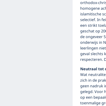
ortho­dox-chri
homogene acht
islamitische sc
selectief. In f
een strikt toe
geschat op 200
de ongeveer 5
onderwijs in N
leerlingen ni
geval slechts 
respecteren. D
Neutraal tot
Wat neutralite
zich in de prak
geen nadruk i
gelegd. Voor 
op een bepaald
toenmalige gr