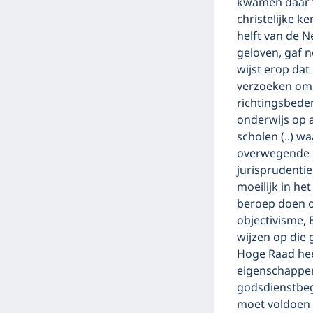
kwamen daar ‘
christelijke k
helft van de 
geloven, gaf n
wijst erop dat
verzoeken om v
richtingsbede
onderwijs op a
scholen (..) 
overwegende b
jurisprudentie
moeilijk in he
beroep doen o
objectivisme,
wijzen op die 
Hoge Raad hee
eigenschappen
godsdienstbeg
moet voldoen 