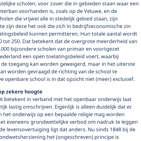
stelijke scholen, voor zover die in gebieden staan waar een
erban voorhanden is, zoals op de Veluwe, en de
holen die vrijwel alle in stedelijk gebied staan, zijn
eite zijn deze het ook die zich in bedrijfseconomische zin
latingsbeleid kunnen permitteren. Hun totale aantal wordt
 tot 250. Dat betekent dat de overgrote meer­derheid van
.000 bijzondere scholen van primair en voortgezet
ederland een open toelatingsbeleid voert, waarbij
et de toegang kan worden geweigerd, maar in het uiterste
kan worden gevraagd de richting van de school te
e openbare school is in dat opzicht niet (meer) exclusief.
 op zekere hoogte
it betekent in verband met het openbaar onderwijs laat
tijk lastig omschrijven. Eigenlijk is alleen duidelijk dat er
n het onderwijs op een bepaalde religie mag worden
het eveneens grondwettelijke verbod om nadruk te leggen
e levensovertuiging ligt dat anders. Nu sinds 1848 bij de
ondwetsherziening het (ongeschreven) principe is