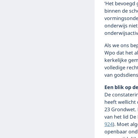
‘Het bevoegd g
binnen de sch
vormingsonderw
onderwijs niet
onderwijsactiv
Als we ons bep
Wpo dat het a
kerkelijke ge
volledige rech
van godsdienst
Een blik op 
De constaterin
heeft wellicht
23 Grondwet. D
van het lid D
924
). Moet al
openbaar onde