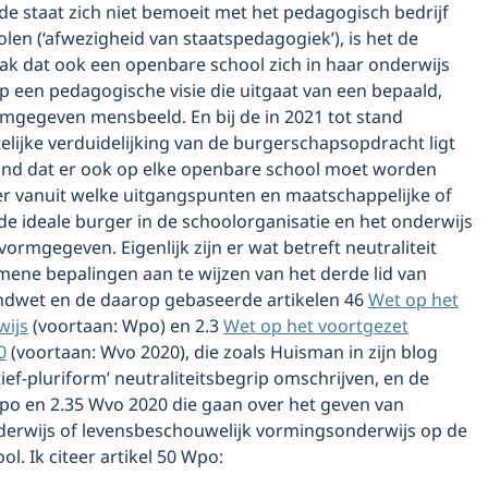
de staat zich niet bemoeit met het pedagogisch bedrijf
len (‘afwezigheid van staatspedagogiek’), is het de
ak dat ook een openbare school zich in haar onderwijs
p een pedagogische visie die uitgaat van een bepaald,
rmgegeven mensbeeld. En bij de in 2021 tot stand
lijke verduidelijking van de burgerschapsopdracht ligt
and dat er ook op elke openbare school moet worden
r vanuit welke uitgangspunten en maatschappelijke of
e de ideale burger in de schoolorganisatie en het onderwijs
rmgegeven. Eigenlijk zijn er wat betreft neutraliteit
mene bepalingen aan te wijzen van het derde lid van
ondwet en de daarop gebaseerde artikelen 46
Wet op het
wijs
(voortaan: Wpo) en 2.3
Wet op het voortgezet
0
(voortaan: Wvo 2020), die zoals Huisman in zijn blog
ctief-pluriform’ neutraliteitsbegrip omschrijven, en de
Wpo en 2.35 Wvo 2020 die gaan over het geven van
erwijs of levensbeschouwelijk vormingsonderwijs op de
l. Ik citeer artikel 50 Wpo: