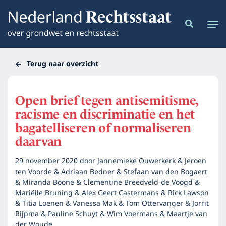
Terug naar overzicht
Open brief tegen antisemitisme,
racisme en discriminatie en het
bagatelliseren of normaliseren
daarvan
29 november 2020
door
Jannemieke Ouwerkerk & Jeroen
ten Voorde & Adriaan Bedner & Stefaan van den Bogaert
& Miranda Boone & Clementine Breedveld-de Voogd &
Mariëlle Bruning & Alex Geert Castermans & Rick Lawson
& Titia Loenen & Vanessa Mak & Tom Ottervanger & Jorrit
Rijpma & Pauline Schuyt & Wim Voermans & Maartje van
der Woude