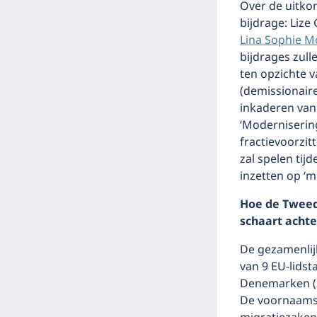
Over de uitkom
bijdrage: Lize
Lina Sophie Mö
bijdrages zul
ten opzichte v
(demissionair
inkaderen van
‘Modernisering
fractievoorzitt
zal spelen tij
inzetten op ‘m
Hoe de Tweed
schaart achte
De gezamenlij
van 9 EU-lidsta
Denemarken (
De voornaamst