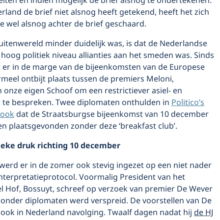
eiten en indien mogelijk de brief alsnog te ondertekenen.
land de brief niet alsnog heeft getekend, heeft het zich
e wel alsnog achter de brief geschaard.
uitenwereld minder duidelijk was, is dat de Nederlandse
 hoog politiek niveau allianties aan het smeden was. Sinds
dt er in de marge van de bijeenkomsten van de Europese
meel ontbijt plaats tussen de premiers Meloni,
 onze eigen Schoof om een restrictiever asiel- en
d te bespreken. Twee diplomaten onthulden in
Politico’s
book
dat de Straatsburgse bijeenkomst van 10 december
en plaatsgevonden zonder deze ‘breakfast club’.
ieke druk richting 10 december
 werd er in de zomer ook stevig ingezet op een niet nader
nterpretatieprotocol. Voormalig President van het
el Hof, Bossuyt, schreef op verzoek van premier De Wever
 onder diplomaten werd verspreid. De voorstellen van De
ook in Nederland navolging. Twaalf dagen nadat hij
de HJ