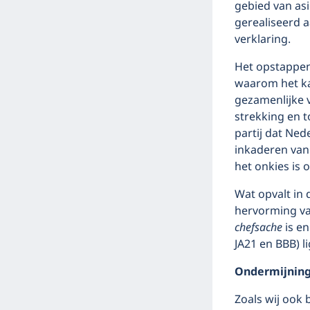
gebied van asi
gerealiseerd a
verklaring.
Het opstappen
waarom het ka
gezamenlijke 
strekking en 
partij dat Ne
inkaderen van
het onkies is 
Wat opvalt in 
hervorming va
chefsache
is e
JA21 en BBB) li
Ondermijning 
Zoals wij ook