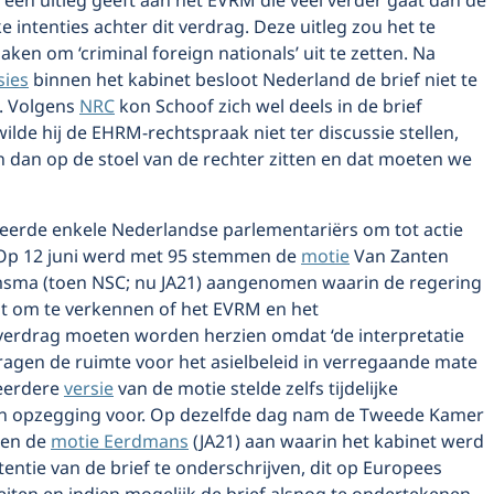
een uitleg geeft aan het EVRM die veel verder gaat dan de
e intenties achter dit verdrag. Deze uitleg zou het te
ken om ‘criminal foreign nationals’ uit te zetten. Na
sies
binnen het kabinet besloot Nederland de brief niet te
. Volgens
NRC
kon Schoof zich wel deels in de brief
ilde hij de EHRM-rechtspraak niet ter discussie stellen,
 dan op de stoel van de rechter zitten en dat moeten we
reerde enkele Nederlandse parlementariërs om tot actie
 Op 12 juni werd met 95 stemmen de
motie
Van Zanten
sma (toen NSC; nu JA21) aangenomen waarin de regering
t om te verkennen of het EVRM en het
verdrag moeten worden herzien omdat ‘de interpretatie
ragen de ruimte voor het asielbeleid in verregaande mate
 eerdere
versie
van de motie stelde zelfs tijdelijke
n opzegging voor. Op dezelfde dag nam de Tweede Kamer
men de
motie
Eerdmans
(JA21) aan waarin het kabinet werd
tentie van de brief te onderschrijven, dit op Europees