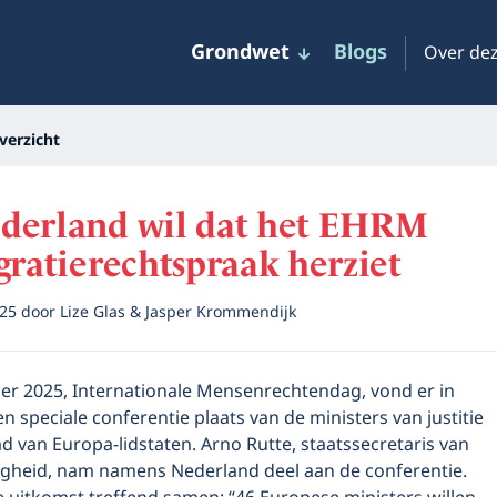
Grondwet
Blogs
Over dez
verzicht
derland wil dat het EHRM
gratierechtspraak herziet
025
door
Lize Glas & Jasper Krommendijk
r 2025, Internationale Mensenrechtendag, vond er in
n speciale conferentie plaats van de ministers van justitie
ad van Europa-lidstaten. Arno Rutte, staatssecretaris van
iligheid, nam namens Nederland deel aan de conferentie.