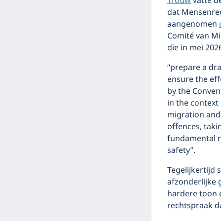
Trouw
vatte d
dat Mensenrec
aangenomen
Comité van Min
die in mei 20
“prepare a dra
ensure the ef
by the Convent
in the context
migration and 
offences, taki
fundamental re
safety”.
Tegelijkertij
afzonderlijke
hardere toon e
rechtspraak d