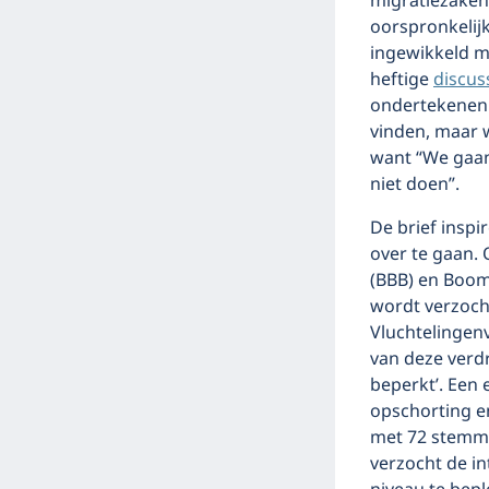
migratiezaken 
oorspronkelijk
ingewikkeld ma
heftige
discus
ondertekenen
vinden, maar w
want “We gaan
niet doen”.
De brief inspi
over te gaan.
(BBB) en Boom
wordt verzoch
Vluchtelingen
van deze verd
beperkt’. Een
opschorting e
met 72 stem
verzocht de in