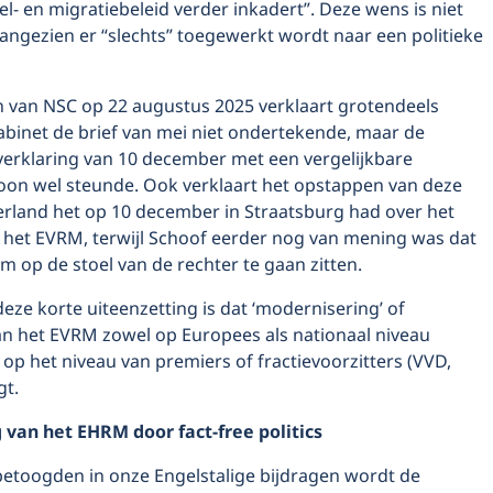
el- en migratiebeleid verder inkadert”. Deze wens is niet
angezien er “slechts” toegewerkt wordt naar een politieke
 van NSC op 22 augustus 2025 verklaart grotendeels
binet de brief van mei niet ondertekende, maar de
verklaring van 10 december met een vergelijkbare
toon wel steunde. Ook verklaart het opstappen van deze
derland het op 10 december in Straatsburg had over het
 het EVRM, terwijl Schoof eerder nog van mening was dat
om op de stoel van de rechter te gaan zitten.
deze korte uiteenzetting is dat ‘modernisering’ of
n het EVRM zowel op Europees als nationaal niveau
n op het niveau van premiers of fractievoorzitters (VVD,
gt.
van het EHRM door fact-free politics
 betoogden in onze Engelstalige bijdragen wordt de