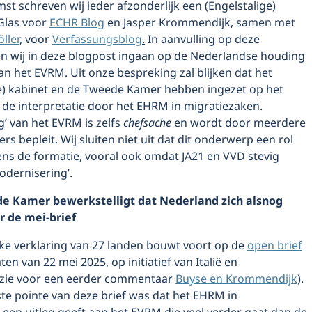
st schreven wij ieder afzonderlijk een (Engelstalige)
 Glas voor
ECHR Blog
en Jasper Krommendijk, samen met
ller
, voor
Verfassungsblog
.
In aanvulling op deze
len wij in deze blogpost ingaan op de Nederlandse houding
an het EVRM. Uit onze bespreking zal blijken dat het
e) kabinet en de Tweede Kamer hebben ingezet op het
 de interpretatie door het EHRM in migratiezaken.
’ van het EVRM is zelfs
chefsache
en wordt door meerdere
ers bepleit. Wij sluiten niet uit dat dit onderwerp een rol
dens de formatie, vooral ook omdat JA21 en VVD stevig
odernisering’.
e Kamer bewerkstelligt dat Nederland zich alsnog
r de mei-brief
ke verklaring van 27 landen bouwt voort op de
open brief
ten van 22 mei 2025, op initiatief van Italië en
zie voor een eerder commentaar
Buyse en Krommendijk
).
e pointe van deze brief was dat het EHRM in