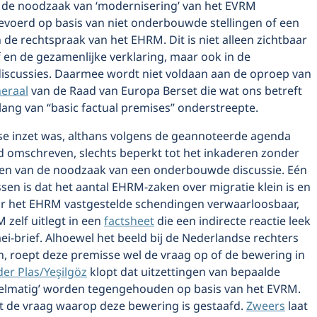
r de noodzaak van ‘modernisering’ van het EVRM
evoerd op basis van niet onderbouwde stellingen of een
 de rechtspraak van het EHRM. Dit is niet alleen zichtbaar
f en de gezamenlijke verklaring, maar ook in de
iscussies. Daarmee wordt niet voldaan aan de oproep van
neraal
van de Raad van Europa Berset die wat ons betreft
lang van “basic factual premises” onderstreepte.
e inzet was, althans volgens de geannoteerde agenda
rd omschreven, slechts beperkt tot het inkaderen zonder
n van de noodzaak van een onderbouwde discussie. Eén
sen is dat het aantal EHRM-zaken over migratie klein is en
or het EHRM vastgestelde schendingen verwaarloosbaar,
 zelf uitlegt in een
factsheet
die een indirecte reactie leek
mei-brief. Alhoewel het beeld bij de Nederlandse rechters
n, roept deze premisse wel de vraag op of de bewering in
der Plas/Yeşilgöz
klopt dat uitzettingen van bepaalde
elmatig’ worden tegengehouden op basis van het EVRM.
et de vraag waarop deze bewering is gestaafd.
Zweers
laat