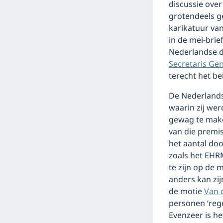
discussie ove
grotendeels g
karikatuur van
in de mei-brie
Nederlandse d
Secretaris Ge
terecht het be
De Nederlands
waarin zij we
gewag te make
van die premis
het aantal do
zoals het EHRM
te zijn op de 
anders kan zij
de motie
Van 
personen ‘reg
Evenzeer is h