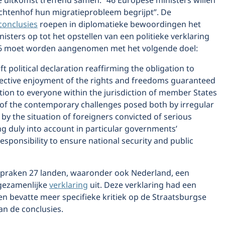
e uitkomst treffend samen: “46 Europese ministers willen
htenhof hun migratieprobleem begrijpt”. De
conclusies
roepen in diplomatieke bewoordingen het
isters op tot het opstellen van een politieke verklaring
26 moet worden aangenomen met het volgende doel:
ft political declaration reaffirming the obligation to
fective enjoyment of the rights and freedoms guaranteed
ion to everyone within the jurisdiction of member States
 of the contemporary challenges posed both by irregular
by the situation of foreigners convicted of serious
ng duly into account in particular governments’
sponsibility to ensure national security and public
d spraken 27 landen, waaronder ook Nederland, een
 gezamenlijke
verklaring
uit. Deze verklaring had een
n bevatte meer specifieke kritiek op de Straatsburgse
an de conclusies.