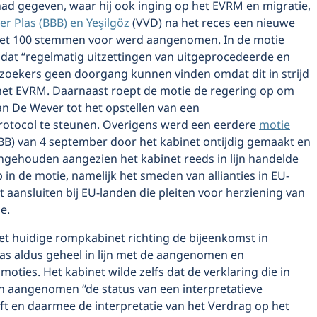
ad gegeven, waar hij ook inging op het EVRM en migratie,
er Plas (BBB) en Yeşilgöz
(VVD) na het reces een nieuwe
met 100 stemmen voor werd aangenomen. In de motie
 dat “regelmatig uitzettingen van uitgeprocedeerde en
elzoekers geen doorgang kunnen vinden omdat dit in strijd
 het EVRM. Daarnaast roept de motie de regering op om
 van De Wever tot het opstellen van een
protocol te steunen. Overigens werd een eerdere
motie
BB) van 4 september door het kabinet ontijdig gemaakt en
ngehouden aangezien het kabinet reeds in lijn handelde
in de motie, namelijk het smeden van allianties in EU-
 aansluiten bij EU-landen die pleiten voor herziening van
e.
et huidige rompkabinet richting de bijeenkomst in
as aldus geheel in lijn met de aangenomen en
ties. Het kabinet wilde zelfs dat de verklaring die in
n aangenomen “de status van een interpretatieve
ft en daarmee de interpretatie van het Verdrag op het