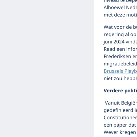
niveau te bepl
Alhoewel Neder
met deze moti
Wat voor de b
regering al op
juni 2024 vin
Raad een infor
Frederiksen en
migratiebelei
Brussels Play
niet zou hebb
Verdere polit
Vanuit België
gedefinieerd i
Constitutione
een paper dat
Wever kregen 