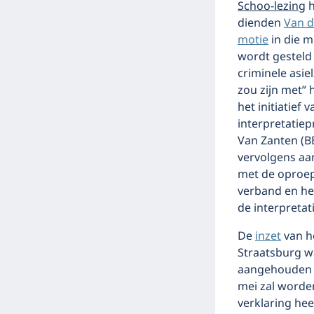
Schoo-lezing
h
dienden
Van d
motie
in die 
wordt gesteld
criminele asi
zou zijn met”
het initiatief
interpretatie
Van Zanten (B
vervolgens aa
met de oproep 
verband en het
de interpretati
De
inzet
van h
Straatsburg w
aangehouden mo
mei zal worde
verklaring hee