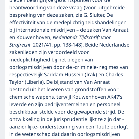
bieden belangrijke gezichtspunten voor de
beantwoording van deze vraag (voor uitgebreide
bespreking van deze zaken, zie G. Sluiter, De
effectiviteit van de medeplichtigheidshandelingen
bij internationale misdrijven – de zaken Van Anraat
en Kouwenhoven,
Nederlands Tijdschrift voor
Strafrecht
, 2021/41, pp. 138-148). Beide Nederlandse
zakenlieden zijn veroordeeld voor
medeplichtigheid bij het plegen van
oorlogsmisdrijven door de -criminele- regimes van
respectievelijk Saddam Hussein (Irak) en Charles
Taylor (Liberia). De bijstand van Van Anraat
bestond uit het leveren van grondstoffen voor
chemische wapens, terwijl Kouwenhoven AK47’s
leverde en zijn bedrijventerreinen en personeel
beschikbaar stelde voor de gewapende strijd. De
ontwikkeling in de jurisprudentie lijkt te zijn dat -
aanzienlijke- ondersteuning van een ‘foute oorlog’,
in de wetenschap dat daarin oorlogsmisdrijven