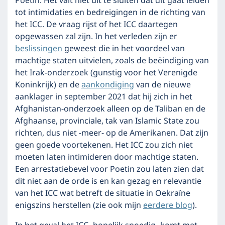
Poetin. Het valt niet uit te sluiten dat dit gaat leiden
tot intimidaties en bedreigingen in de richting van
het ICC. De vraag rijst of het ICC daartegen
opgewassen zal zijn. In het verleden zijn er
beslissingen
geweest die in het voordeel van
machtige staten uitvielen, zoals de beëindiging van
het Irak-onderzoek (gunstig voor het Verenigde
Koninkrijk) en de
aankondiging
van de nieuwe
aanklager in september 2021 dat hij zich in het
Afghanistan-onderzoek alleen op de Taliban en de
Afghaanse, provinciale, tak van Islamic State zou
richten, dus niet -meer- op de Amerikanen. Dat zijn
geen goede voortekenen. Het ICC zou zich niet
moeten laten intimideren door machtige staten.
Een arrestatiebevel voor Poetin zou laten zien dat
dit niet aan de orde is en kan gezag en relevantie
van het ICC wat betreft de situatie in Oekraïne
enigszins herstellen (zie ook mijn
eerdere blog
).