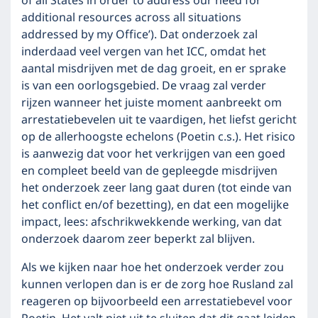
of all States in order to address our need for
additional resources across all situations
addressed by my Office’). Dat onderzoek zal
inderdaad veel vergen van het ICC, omdat het
aantal misdrijven met de dag groeit, en er sprake
is van een oorlogsgebied. De vraag zal verder
rijzen wanneer het juiste moment aanbreekt om
arrestatiebevelen uit te vaardigen, het liefst gericht
op de allerhoogste echelons (Poetin c.s.). Het risico
is aanwezig dat voor het verkrijgen van een goed
en compleet beeld van de gepleegde misdrijven
het onderzoek zeer lang gaat duren (tot einde van
het conflict en/of bezetting), en dat een mogelijke
impact, lees: afschrikwekkende werking, van dat
onderzoek daarom zeer beperkt zal blijven.
Als we kijken naar hoe het onderzoek verder zou
kunnen verlopen dan is er de zorg hoe Rusland zal
reageren op bijvoorbeeld een arrestatiebevel voor