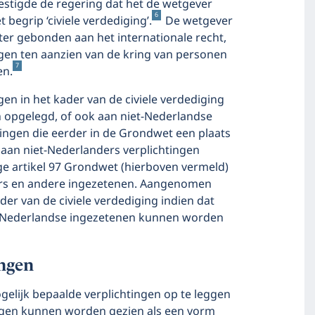
vestigde de regering dat het de wetgever
6
t begrip ‘civiele verdediging’.
De wetgever
chter gebonden aan het internationale recht,
en ten aanzien van de kring van personen
7
en.
gen in het kader van de civiele verdediging
 opgelegd, of ook aan niet-Nederlandse
ngen die eerder in de Grondwet een plaats
 aan niet-Nederlanders verplichtingen
e artikel 97 Grondwet (hierboven vermeld)
ders en andere ingezetenen. Aangenomen
er van de civiele verdediging indien dat
et-Nederlandse ingezetenen kunnen worden
ingen
lijk bepaalde verplichtingen op te leggen
tingen kunnen worden gezien als een vorm