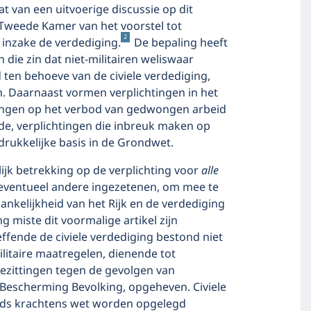
t van een uitvoerige discussie op dit
 Tweede Kamer van het voorstel tot
2
inzake de verdediging.
De bepaling heeft
die zin dat niet-militairen weliswaar
ten behoeve van de civiele verdediging,
n. Daarnaast vormen verplichtingen in het
kingen op het verbod van gedwongen arbeid
pende, verplichtingen die inbreuk maken op
rukkelijke basis in de Grondwet.
ijk betrekking op de verplichting voor
alle
 eventueel andere ingezetenen, om mee te
kelijkheid van het Rijk en de verdediging
g miste dit voormalige artikel zijn
effende de civiele verdediging bestond niet
ilitaire maatregelen, dienende tot
ezittingen tegen de gevolgen van
Bescherming Bevolking, opgeheven. Civiele
eds krachtens wet worden opgelegd