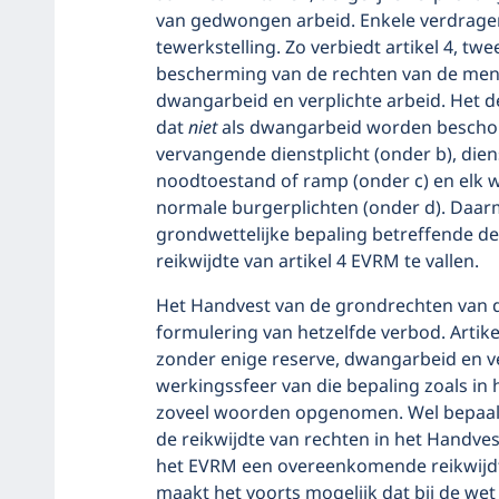
van gedwongen arbeid. Enkele verdrag
tewerkstelling. Zo verbiedt artikel 4, tw
bescherming van de rechten van de men
dwangarbeid en verplichte arbeid. Het de
dat
niet
als dwangarbeid worden beschou
vervangende dienstplicht (onder b), die
noodtoestand of ramp (onder c) en elk we
normale burgerplichten (onder d). Daarm
grondwettelijke bepaling betreffende de 
reikwijdte van artikel 4 EVRM te vallen.
Het Handvest van de grondrechten van 
formulering van hetzelfde verbod. Artikel
zonder enige reserve, dwangarbeid en ve
werkingssfeer van die bepaling zoals in
zoveel woorden opgenomen. Wel bepaalt a
de reikwijdte van rechten in het Handve
het EVRM een overeenkomende reikwijdte
maakt het voorts mogelijk dat bij de we