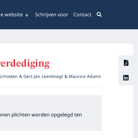
e website
Schrijven voor
Contact
 verdediging
 Schooten & Gert-Jan Leenknegt & Maurice Adams
kunnen plichten worden opgelegd ten