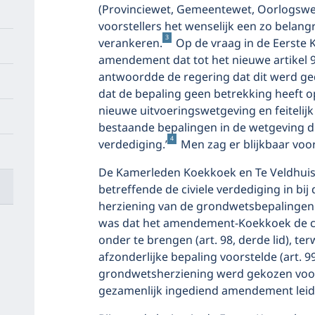
(Provinciewet, Gemeentewet, Oorlogswe
voorstellers het wenselijk een zo belangr
3
verankeren.
Op de vraag in de Eerste
amendement dat tot het nieuwe artikel 9
antwoordde de regering dat dit werd ge
dat de bepaling geen betrekking heeft op 
nieuwe uitvoeringswetgeving en feitelijk
bestaande bepalingen in de wetgeving di
4
verdediging.’
Men zag er blijkbaar voo
De Kamerleden Koekkoek en Te Veldhui
betreffende de civiele verdediging in bij 
herziening van de grondwetsbepalingen i
was dat het amendement-Koekkoek de civi
onder te brengen (art. 98, derde lid), t
afzonderlijke bepaling voorstelde (art. 
grondwetsherziening werd gekozen voor
gezamenlijk ingediend amendement leidde