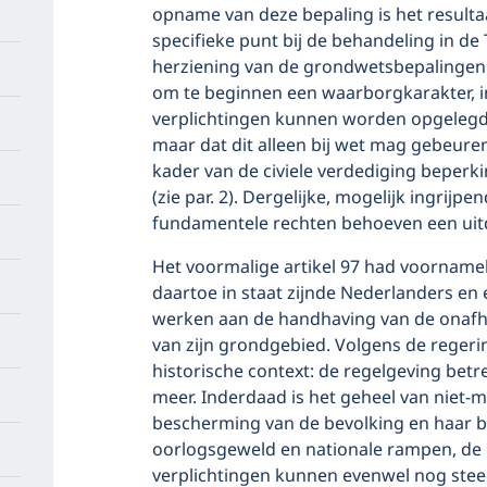
opname van deze bepaling is het resultaa
specifieke punt bij de behandeling in de
herziening van de grondwetsbepalingen 
om te beginnen een waarborgkarakter, in 
verplichtingen kunnen worden opgelegd 
maar dat dit alleen bij wet mag gebeure
kader van de civiele verdediging beper
(zie par. 2). Dergelijke, mogelijk ingrij
fundamentele rechten behoeven een uitd
Het voormalige artikel 97 had voornamel
daartoe in staat zijnde Nederlanders en
werken aan de handhaving van de onafhan
van zijn grondgebied. Volgens de regerin
historische context: de regelgeving betr
meer. Inderdaad is het geheel van niet-m
bescherming van de bevolking en haar b
oorlogsgeweld en nationale rampen, de 
verplichtingen kunnen evenwel nog ste