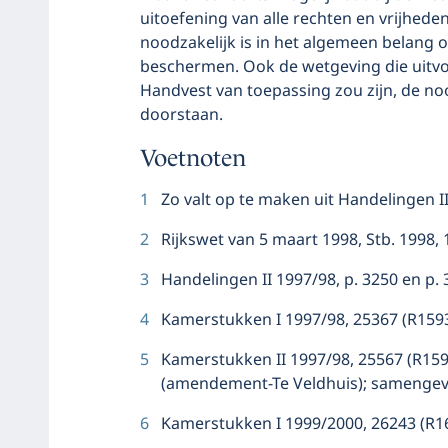
uitoefening van alle rechten en vrijhede
noodzakelijk is in het algemeen belang 
beschermen. Ook de wetgeving die uitvoe
Handvest van toepassing zou zijn, de n
doorstaan.
Voetnoten
1
Zo valt op te maken uit Handelingen II
2
Rijkswet van 5 maart 1998, Stb. 1998, 1
3
Handelingen II 1997/98, p. 3250 en p. 
4
Kamerstukken I 1997/98, 25367 (R1593),
5
Kamerstukken II 1997/98, 25567 (R15
(amendement-Te Veldhuis); samengevo
6
Kamerstukken I 1999/2000, 26243 (R1622