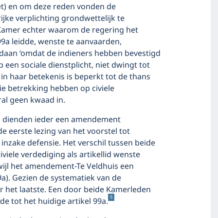
t) en om deze reden vonden de
ijke verplichting grondwettelijk te
 Kamer echter waarom de regering het
9a leidde, wenste te aanvaarden,
daan ‘omdat de indieners hebben bevestigd
een sociale dienstplicht, niet dwingt tot
 in haar betekenis is beperkt tot de thans
e betrekking hebben op civiele
ral geen kwaad in.
s dienden ieder een amendement
de eerste lezing van het voorstel tot
nzake defensie. Het verschil tussen beide
ele verdediging als artikellid wenste
erwijl het amendement-Te Veldhuis een
99a). Gezien de systematiek van de
 het laatste. Een door beide Kamerleden
5
 tot het huidige artikel 99a.