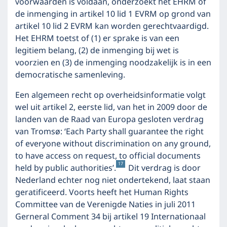
voorwaarden is voldaan, onderzoekt het EHRM of
de inmenging in artikel 10 lid 1 EVRM op grond van
artikel 10 lid 2 EVRM kan worden gerechtvaardigd.
Het EHRM toetst of (1) er sprake is van een
legitiem belang, (2) de inmenging bij wet is
voorzien en (3) de inmenging noodzakelijk is in een
democratische samenleving.
Een algemeen recht op overheidsinformatie volgt
wel uit artikel 2, eerste lid, van het in 2009 door de
landen van de Raad van Europa gesloten verdrag
van Tromsø: ‘Each Party shall guarantee the right
of everyone without discrimination on any ground,
to have access on request, to official documents
17
held by public authorities’.
Dit verdrag is door
Nederland echter nog niet ondertekend, laat staan
geratificeerd. Voorts heeft het Human Rights
Committee van de Verenigde Naties in juli 2011
Gerneral Comment 34 bij artikel 19 Internationaal