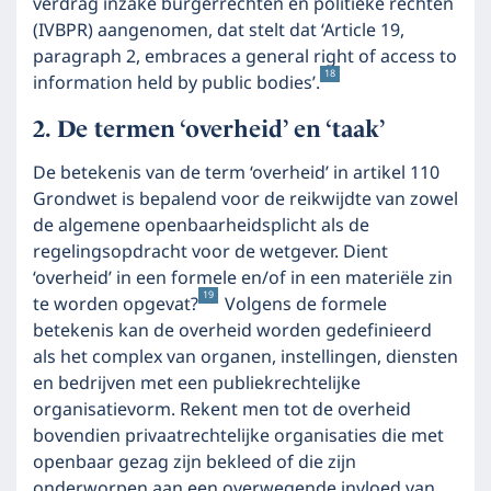
verdrag inzake burgerrechten en politieke rechten
(IVBPR) aangenomen, dat stelt dat ‘Article 19,
paragraph 2, embraces a general right of access to
18
information held by public bodies’.
De termen ‘overheid’ en ‘taak’
De betekenis van de term ‘overheid’ in artikel 110
Grondwet is bepalend voor de reikwijdte van zowel
de algemene openbaarheidsplicht als de
regelingsopdracht voor de wetgever. Dient
‘overheid’ in een formele en/of in een materiële zin
19
te worden opgevat?
Volgens de formele
betekenis kan de overheid worden gedefinieerd
als het complex van organen, instellingen, diensten
en bedrijven met een publiekrechtelijke
organisatievorm. Rekent men tot de overheid
bovendien privaatrechtelijke organisaties die met
openbaar gezag zijn bekleed of die zijn
onderworpen aan een overwegende invloed van