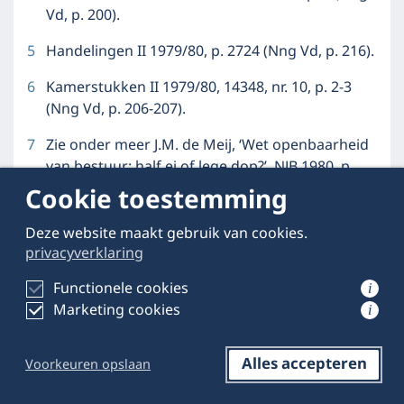
Vd, p. 200).
5
Handelingen II 1979/80, p. 2724 (Nng Vd, p. 216).
6
Kamerstukken II 1979/80, 14348, nr. 10, p. 2-3
(Nng Vd, p. 206-207).
7
Zie onder meer J.M. de Meij, ‘Wet openbaarheid
van bestuur: half ei of lege dop?’, NJB 1980, p.
420.
Cookie toestemming
8
Handelingen II 1979/80, p. 2093 (Nng Vd, p. 211).
Deze website maakt gebruik van cookies.
privacyverklaring
9
Rapport Grondrechten in het digitale tijdperk,
Kamerstukken II 2000/01, 27460, nr. 1, bijlage 1,
Functionele cookies
i
p. 188-189.
Marketing cookies
i
10
Advies Raad van State W01.01.0464/I (niet
gepubliceerd).
Alles accepteren
Voorkeuren opslaan
Opslaan
Delen op LinkedIn
11
Kenmerk 2004-0000018226, griffienr. 132291.