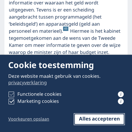
informatie over waaraan het geld wordt
uitgegeven. Tevens is er een scheiding
aangebracht tussen programmageld (het
‘beleidsgeld’) en apparaatsgeld (geld aan
43
personeel en materieel).
Hiermee is het kabinet
tegemoetgekomen aan de wens van de Tweede
Kamer om meer informatie te geven over de wijze
waarop de minister zijn of haar budget inzet.
Cookie toestemming
De reikwijdte van de
44
Comptabiliteitswet
Deze website maakt gebruik van cookies.
privacyverklaring
Met het vierde lid van artikel 105 heeft de
Comptabiliteitswet voortaan een grondwettelijke
Functionele cookies
i
45
basis gekregen.
Dit wordt ook onderkend door
Marketing cookies
i
de Minister van Financiën, die in juni 2013 in zijn
hoofdlijnennotitie modernisering van de
Alles accepteren
Voorkeuren opslaan
Comptabiliteitswet schreef: ‘De belangrijkste
Opslaan
Delen op LinkedIn
functie van de Comptabiliteitswet vanuit het