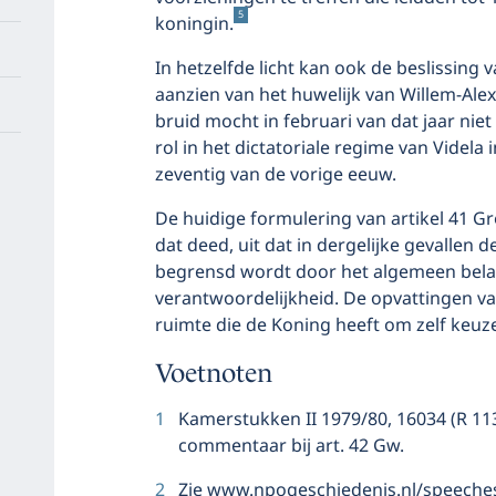
5
koningin.
In hetzelfde licht kan ook de beslissing 
aanzien van het huwelijk van Willem-Ale
bruid mocht in februari van dat jaar niet 
rol in het dictatoriale regime van Videla 
zeventig van de vorige eeuw.
De huidige formulering van artikel 41 G
dat deed, uit dat in dergelijke gevallen 
begrensd wordt door het algemeen bela
verantwoordelijkheid. De opvattingen va
ruimte die de Koning heeft om zelf keuz
Voetnoten
1
Kamerstukken II 1979/80, 16034 (R 1138),
commentaar bij art. 42 Gw.
2
Zie www.npogeschiedenis.nl/speech