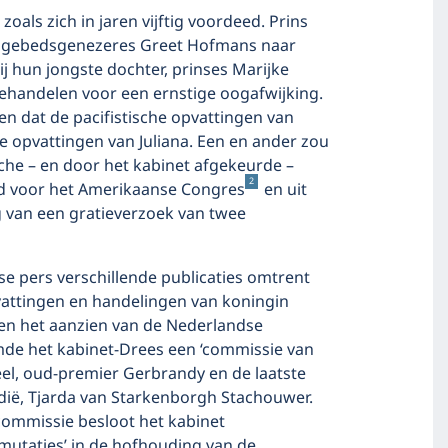
oals zich in jaren vijftig voordeed. Prins
e gebedsgenezeres Greet Hofmans naar
ij hun jongste dochter, prinses Marijke
ehandelen voor een ernstige oogafwijking.
en dat de pacifistische opvattingen van
 opvattingen van Juliana. Een en ander zou
ische – en door het kabinet afgekeurde –
2
eld voor het Amerikaanse Congres
en uit
g van een gratieverzoek van twee
se pers verschillende publicaties omtrent
attingen en handelingen van koningin
n het aanzien van de Nederlandse
de het kabinet-Drees een ‘commissie van
eel, oud-premier Gerbrandy en de laatste
ië, Tjarda van Starkenborgh Stachouwer.
commissie besloot het kabinet
 ‘mutaties’ in de hofhouding van de