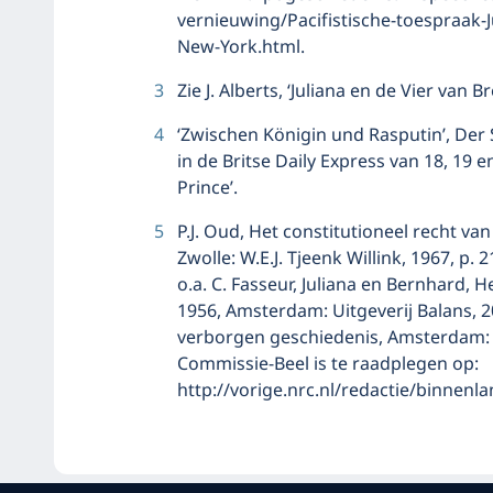
vernieuwing/Pacifistische-toespraak-
New-York.html.
3
Zie J. Alberts, ‘Juliana en de Vier van 
4
‘Zwischen Königin und Rasputin’, Der S
in de Britse Daily Express van 18, 19 e
Prince’.
5
P.J. Oud, Het constitutioneel recht van
Zwolle: W.E.J. Tjeenk Willink, 1967, p
o.a. C. Fasseur, Juliana en Bernhard, 
1956, Amsterdam: Uitgeverij Balans, 20
verborgen geschiedenis, Amsterdam: 
Commissie-Beel is te raadplegen op:
http://vorige.nrc.nl/redactie/binnenla