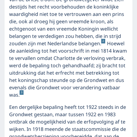
destijds het recht voorbehouden de koninklijke
waardigheid niet toe te vertrouwen aan een prins
die, ook al droeg hij geen vreemde kroon, als
echtgenoot van een vreemde Koningin wellicht
belangen te verdedigen zou hebben, die in strijd
2
zouden zijn met Nederlandse belangen.
Hoewel
de aanleiding tot het voorschrift in mei 1814 kwam
te vervallen omdat Charlotte de verloving verbrak,
werd de bepaling toch gehandhaafd; zij bracht tot
uitdrukking dat het erfrecht met betrekking tot
het koningschap steunde op de Grondwet en dus
evenals die Grondwet voor verandering vatbaar
3
was.
Een dergelijke bepaling heeft tot 1922 steeds in de
Grondwet gestaan, maar tussen 1922 en 1983
ontbrak de mogelijkheid van de erfopvolging af te
wijken. In 1918 meende de staatscommissie die de
grondwetsherziening voorbereidde, dat aan de