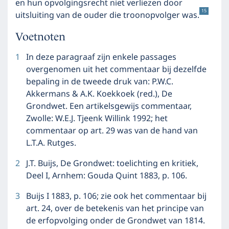
en hun opvolgingsrecht niet verliezen door
15
uitsluiting van de ouder die troonopvolger was.
Voetnoten
1
In deze paragraaf zijn enkele passages
overgenomen uit het commentaar bij dezelfde
bepaling in de tweede druk van: P.W.C.
Akkermans & A.K. Koekkoek (red.), De
Grondwet. Een artikelsgewijs commentaar,
Zwolle: W.E.J. Tjeenk Willink 1992; het
commentaar op art. 29 was van de hand van
L.T.A. Rutges.
2
J.T. Buijs, De Grondwet: toelichting en kritiek,
Deel I, Arnhem: Gouda Quint 1883, p. 106.
3
Buijs I 1883, p. 106; zie ook het commentaar bij
art. 24, over de betekenis van het principe van
de erfopvolging onder de Grondwet van 1814.