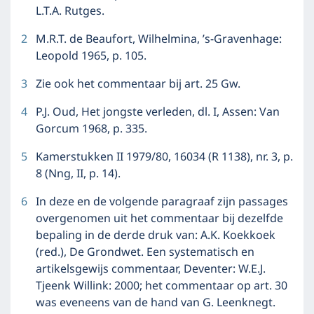
L.T.A. Rutges.
2
M.R.T. de Beaufort, Wilhelmina, ’s-Gravenhage:
Leopold 1965, p. 105.
3
Zie ook het commentaar bij art. 25 Gw.
4
P.J. Oud, Het jongste verleden, dl. I, Assen: Van
Gorcum 1968, p. 335.
5
Kamerstukken II 1979/80, 16034 (R 1138), nr. 3, p.
8 (Nng, II, p. 14).
6
In deze en de volgende paragraaf zijn passages
overgenomen uit het commentaar bij dezelfde
bepaling in de derde druk van: A.K. Koekkoek
(red.), De Grondwet. Een systematisch en
artikelsgewijs commentaar, Deventer: W.E.J.
Tjeenk Willink: 2000; het commentaar op art. 30
was eveneens van de hand van G. Leenknegt.