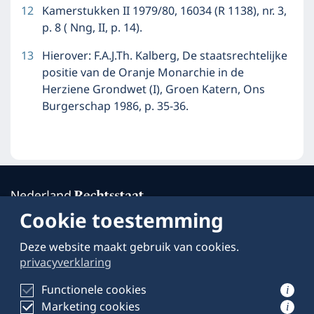
12
Kamerstukken II 1979/80, 16034 (R 1138), nr. 3,
p. 8 ( Nng, II, p. 14).
13
Hierover: F.A.J.Th. Kalberg, De staatsrechtelijke
positie van de Oranje Monarchie in de
Herziene Grondwet (I), Groen Katern, Ons
Burgerschap 1986, p. 35-36.
Cookie toestemming
Deze website maakt gebruik van cookies.
Over deze website
privacyverklaring
Schrijven voor
Functionele cookies
i
Marketing cookies
Privacyverklaring
i