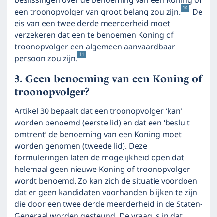
beslissingen over de benoeming van een Koning of
10
een troonopvolger van groot belang zou zijn.
De
eis van een twee derde meerderheid moet
verzekeren dat een te benoemen Koning of
troonopvolger een algemeen aanvaardbaar
11
persoon zou zijn.
Geen benoeming van een Koning of
troonopvolger?
Artikel 30 bepaalt dat een troonopvolger ‘kan’
worden benoemd (eerste lid) en dat een ‘besluit
omtrent’ de benoeming van een Koning moet
worden genomen (tweede lid). Deze
formuleringen laten de mogelijkheid open dat
helemaal geen nieuwe Koning of troonopvolger
wordt benoemd. Zo kan zich de situatie voordoen
dat er geen kandidaten voorhanden blijken te zijn
die door een twee derde meerderheid in de Staten-
Generaal worden gesteund. De vraag is in dat