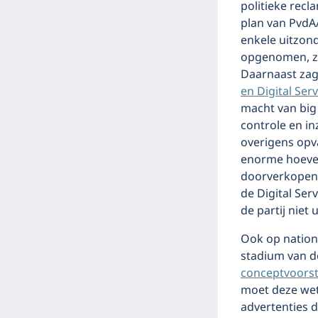
politieke rec
plan van PvdA
enkele uitzon
opgenomen, zi
Daarnaast zag
en Digital Serv
macht van big
controle en in
overigens opva
enorme hoevee
doorverkopen, 
de Digital Ser
de partij niet u
Ook op nationa
stadium van de
conceptvoorst
moet deze wet
advertenties d