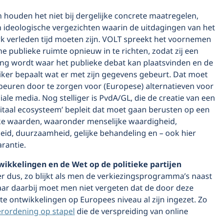
n houden het niet bij dergelijke concrete maatregelen,
 ideologische vergezichten waarin de uitdagingen van het
erk verleden tijd moeten zijn. VOLT spreekt het voornemen
ne publieke ruimte opnieuw in te richten, zodat zij een
ing wordt waar het publieke debat kan plaatsvinden en de
iker bepaalt wat er met zijn gegevens gebeurt. Dat moet
beuren door te zorgen voor (Europese) alternatieven voor
iale media. Nog stelliger is PvdA/GL, die de creatie van een
igitaal ecosysteem’ bepleit dat moet gaan berusten op een
ieke waarden, waaronder menselijke waardigheid,
id, duurzaamheid, gelijke behandeling en – ook hier
rantie.
ikkelingen en de Wet op de politieke partijen
r dus, zo blijkt als men de verkiezingsprogramma’s naast
aar daarbij moet men niet vergeten dat de door deze
ite ontwikkelingen op Europees niveau al zijn ingezet. Zo
erordening op stapel
die de verspreiding van online