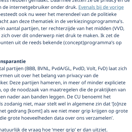
ness hebben gemaakt. Daarmee zetten ze de privacy en de
 de internetgebruiker onder druk.
Evenals bij de vorige
esteedt ook nu weer het merendeel van de politieke
acht aan deze thematiek in de verkiezingsprogramma’s.
ein aantal partijen, ter rechterzijde van het midden (VVD,
kt zich over dit onderwerp niet druk te maken. Ik zet de
punten uit de reeds bekende (concept)programma’s op
ansparantie
al partijen (BBB, BVNL, PvdA/GL, PvdD, Volt, FvD) laat zich
rmen uit over het belang van privacy van de
ker. Deze partijen hameren, in meer of minder expliciete
 op de noodzaak van maatregelen die de praktijken van
ten nader aan banden leggen. De CU benoemt het
ls zodanig niet, maar stelt wel in algemene zin dat ‘[o]nze
n het gedrang [komt] als we niet meer grip krijgen op grote
 die grote hoeveelheden data over ons verzamelen’.
natuurlijk de vraag hoe ‘meer grip’ er dan uitziet.