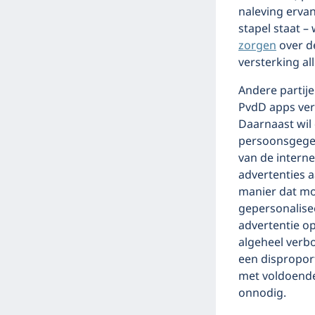
naleving ervan
stapel staat 
zorgen
over de
versterking all
Andere partije
PvdD apps ver
Daarnaast wil 
persoonsgege
van de intern
advertenties a
manier dat moe
gepersonalise
advertentie op
algeheel verbo
een dispropor
met voldoende
onnodig.