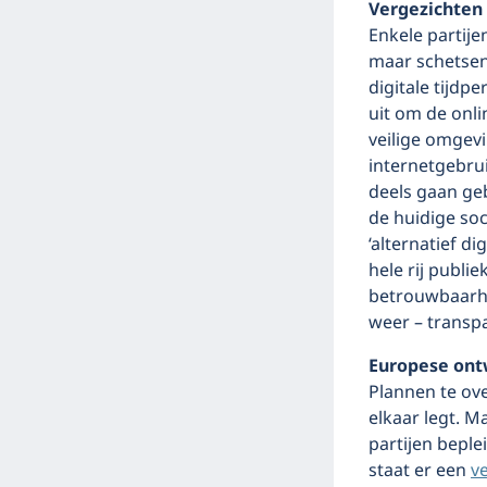
Vergezichten
Enkele partije
maar schetsen
digitale tijdp
uit om de onli
veilige omgev
internetgebru
deels gaan ge
de huidige soc
‘alternatief d
hele rij publ
betrouwbaarhe
weer – transpa
Europese ontw
Plannen te ove
elkaar legt. M
partijen beple
staat er een
v