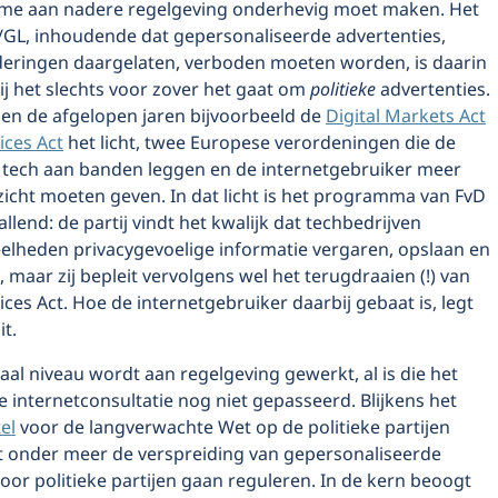
lame aan nadere regelgeving onderhevig moet maken. Het
/GL, inhoudende dat gepersonaliseerde advertenties,
deringen daargelaten, verboden moeten worden, is daarin
j het slechts voor zover het gaat om
politieke
advertenties.
en de afgelopen jaren bijvoorbeeld de
Digital Markets Act
ices Act
het licht, twee Europese verordeningen die de
 tech aan banden leggen en de internetgebruiker meer
zicht moeten geven. In dat licht is het programma van FvD
llend: de partij vindt het kwalijk dat techbedrijven
lheden privacygevoelige informatie vergaren, opslaan en
maar zij bepleit vervolgens wel het terugdraaien (!) van
vices Act. Hoe de internetgebruiker daarbij gebaat is, legt
it.
al niveau wordt aan regelgeving gewerkt, al is die het
 internetconsultatie nog niet gepasseerd. Blijkens het
el
voor de langverwachte Wet op de politieke partijen
 onder meer de verspreiding van gepersonaliseerde
oor politieke partijen gaan reguleren. In de kern beoogt