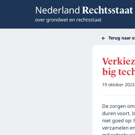
Terug naar o
Verkiez
big tec
19 oktober 202
De zorgen omt
duren voort. I
niet goed op: 
verzamelen e