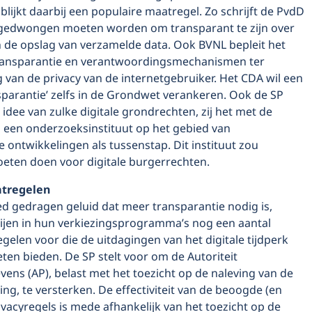
blijkt daarbij een populaire maatregel. Zo schrijft de PvdD
 gedwongen moeten worden om transparant te zijn over
n de opslag van verzamelde data. Ook BVNL bepleit het
ransparantie en verantwoordingsmechanismen ter
van de privacy van de internetgebruiker. Het CDA wil een
sparantie’ zelfs in de Grondwet verankeren. Ook de SP
 idee van zulke digitale grondrechten, zij het met de
n een onderzoeksinstituut op het gebied van
 ontwikkelingen als tussenstap. Dit instituut zou
oeten doen voor digitale burgerrechten.
tregelen
ed gedragen geluid dat meer transparantie nodig is,
tijen in hun verkiezingsprogramma’s nog een aantal
elen voor die de uitdagingen van het digitale tijdperk
en bieden. De SP stelt voor om de Autoriteit
ens (AP), belast met het toezicht op de naleving van de
ng, te versterken. De effectiviteit van de beoogde (en
vacyregels is mede afhankelijk van het toezicht op de