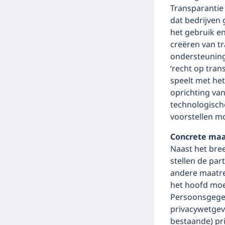
Transparantie 
dat bedrijven
het gebruik e
creëren van t
ondersteuning 
‘recht op tran
speelt met het
oprichting va
technologische
voorstellen m
Concrete maa
Naast het bre
stellen de par
andere maatreg
het hoofd moet
Persoonsgegev
privacywetgevi
bestaande) pri