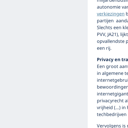
miljardenbusi
autonomie van
verkiezingen
b
partijen aand
Slechts een kl
PVV, JA21), lij
opvallendste 
een rij.
Privacy en tr
Een groot aant
in algemene te
internetgebrui
bewoordingen,
internetgigan
privacyrecht a
vrijheid (…) i
techbedrijven
Vervolgens is 