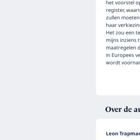
het voorstel o
register, waari
zullen moeten 
haar verkiezi
Het zou een te
mijns inziens 
maatregelen di
in Europees v
wordt voornam
Over de a
Leon Trapma