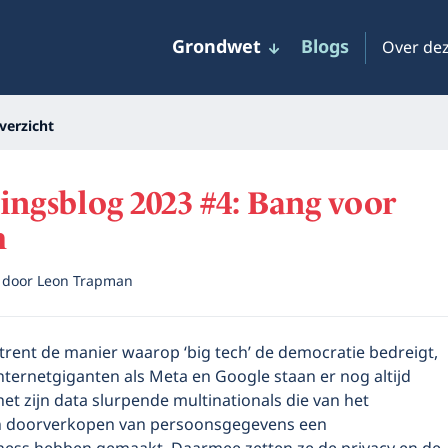
Grondwet
Blogs
Over dez
verzicht
ingsblog 2023 #4: Bang voor
h
3
door
Leon Trapman
rent de manier waarop ‘big tech’ de democratie bedreigt,
nternetgiganten als Meta en Google staan er nog altijd
het zijn data slurpende multinationals die van het
n doorverkopen van persoonsgegevens een