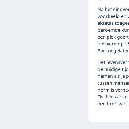
Na het eindvon
voorbeeld en v
aktetas toege
beroemde kuns
een plek geeft 
die werd op 1
Bar toegelaten.
Het levensverha
de huidige tij
nemen als je p
tussen mensen 
norm is verh
Fischer kan in
een bron van t