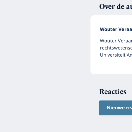
Over de a
Wouter Veraa
Wouter Veraar
rechtswetensch
Universiteit 
Reacties
Nieuwe re