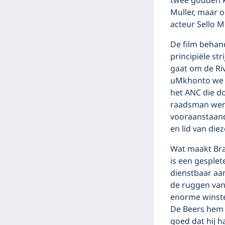
twee gouden ka
Muller, maar 
acteur Sello M
De film behand
principiële s
gaat om de Riv
uMkhonto we Si
het ANC die d
raadsman werd
vooraanstaand
en lid van die
Wat maakt Bra
is een gesplete
dienstbaar aan
de ruggen van
enorme winsten
De Beers hem a
goed dat hij h