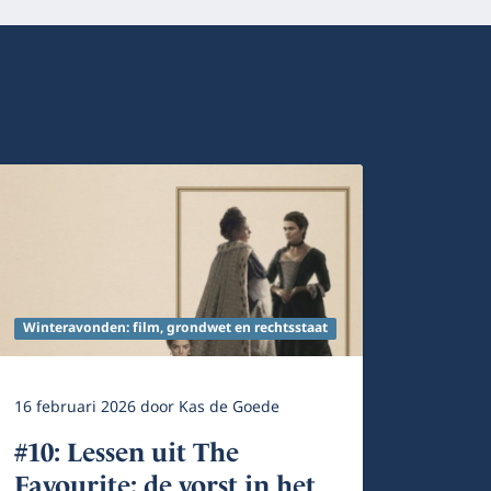
Winteravonden: film, grondwet en rechtsstaat
16 februari 2026
door
Kas de Goede
#10: Lessen uit The
Favourite: de vorst in het