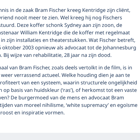
nis in de zaak Bram Fischer kreeg Kentridge zijn cliënt,
riend nooit meer te zien. Wel kreeg hij nog Fischers
stuurd. Deze koffer schonk Sydney aan zijn zoon, de
tenaar William Kentridge die de koffer met regelmaat
in zijn installaties en theaterstukken. Wat Fischer betreft,
6 oktober 2003 opnieuw als advocaat tot de Johannesburg
 Bij wijze van rehabilitatie, 28 jaar na zijn dood.
al van Bram Fischer, zoals deels vertolkt in de film, is in
d weer verrassend actueel. Welke houding dien je aan te
rofiteert van een systeem, waarin structurele ongelijkheid
op basis van huidskleur (‘ras’), of herkomst tot een vaste
even? De burgermoed van de mens en advocaat Bram
 tijden van moreel nihilisme, ‘white supremacy’ en egoïsme
roost en inspiratie vormen.