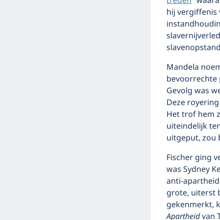
treden
” waara
hij vergiffeni
instandhouding
slavernijverl
slavenopstand
Mandela noemd
bevoorrechte po
Gevolg was we
Deze royering 
Het trof hem 
uiteindelijk te
uitgeput, zou 
Fischer ging v
was Sydney Ken
anti-apartheid
grote, uiterst
gekenmerkt, k
Apartheid
van 