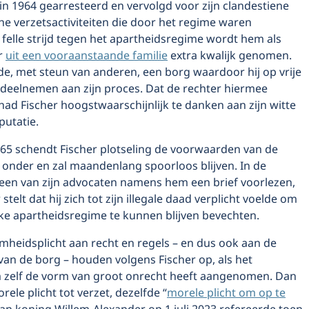
in 1964 gearresteerd en vervolgd voor zijn clandestiene
e verzetsactiviteiten die door het regime waren
 felle strijd tegen het apartheidsregime wordt hem als
er
uit een vooraanstaande familie
extra kwalijk genomen.
de, met steun van anderen, een borg waardoor hij op vrije
deelnemen aan zijn proces. Dat de rechter hiermee
ad Fischer hoogstwaarschijnlijk te danken aan zijn witte
putatie.
65 schendt Fischer plotseling de voorwaarden van de
t onder en zal maandenlang spoorloos blijven. In de
 een van zijn advocaten namens hem een brief voorlezen,
stelt dat hij zich tot zijn illegale daad verplicht voelde om
jke apartheidsregime te kunnen blijven bevechten.
heidsplicht aan recht en regels – en dus ook aan de
an de borg – houden volgens Fischer op, als het
 zelf de vorm van groot onrecht heeft aangenomen. Dan
rele plicht tot verzet, dezelfde “
morele plicht om op te