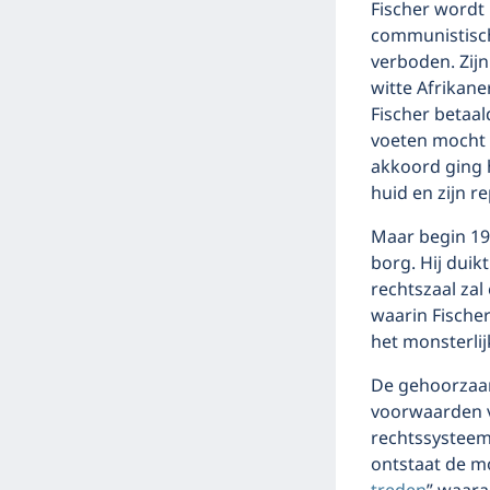
Fischer wordt 
communistisch
verboden. Zijn
witte Afrikan
Fischer betaal
voeten mocht 
akkoord ging h
huid en zijn re
Maar begin 19
borg. Hij duik
rechtszaal zal
waarin Fischer 
het monsterli
De gehoorzaam
voorwaarden v
rechtssysteem
ontstaat de mo