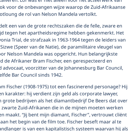
lveren. Lof was er niet alleen voor het acteerwerk van
ook voor de onbevangen wijze waarop de Zuid-Afrikaanse
otloung de rol van Nelson Mandela vertolkt.
elt een van de grote rechtszaken die de felle, zware en
trijd tegen het apartheidsregime hebben gekenmerkt. Het
onia Trial, de strafzaak in 1963-1964 tegen de leiders van
zwe (Speer van de Natie), de paramilitaire vleugel van
oor Nelson Mandela was opgericht. Hun belangrijkste
 de Afrikaner Bram Fischer, een gerespecteerd en
 advocaat, voorzitter van de Johannesburg Bar Council,
zelfde Bar Council sinds 1942.
m Fischer (1908-1975) tot een fascinerend personage? Hij
n karakter: hij verdient zijn geld als corporate lawyer,
 grote bedrijven als het diamantbedrijf De Beers dat over
 zwarte Zuid-Afrikanen die in de mijnen moeten werken
 maakt. “Jij bent mijn diamant, Fischer”, vertrouwt cliënt
an het begin van de film toe. Fischer beseft maar al te
andlanger is van een kapitalistisch systeem waarvan hij als