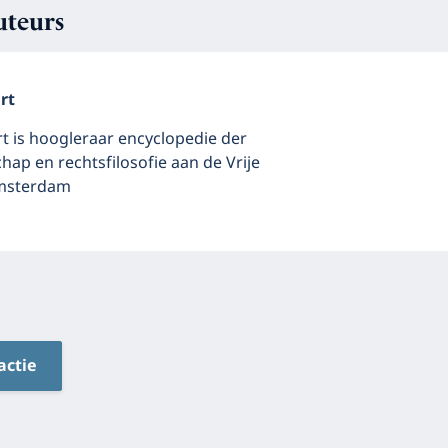
uteurs
rt
t is hoogleraar encyclopedie der
ap en rechtsfilosofie aan de Vrije
Amsterdam
actie