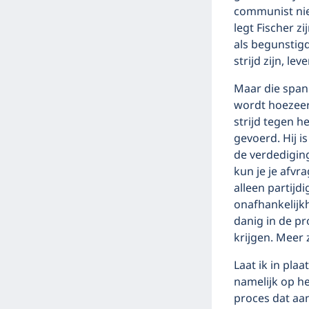
communist niet
legt Fischer zi
als begunstigd
strijd zijn, le
Maar die spann
wordt hoezeer
strijd tegen 
gevoerd. Hij i
de verdedigin
kun je je afvr
alleen partijd
onafhankelijkh
danig in de pr
krijgen. Meer z
Laat ik in pla
namelijk op h
proces dat aa