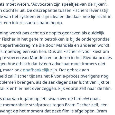
s moet weten. “Advocaten zijn speeltjes van de rijken”,
jn dochter uit. De discrepantie tussen Fischers levensstijl
e van het systeem én zijn idealen die daarmee lijnrecht in
vert een interessante spanning op.
ing wordt pas echt op de spits gedreven als duidelijk
 Fischer in het geheim betrokken is bij de ondergrondse
het apartheidsregime die door Mandela en anderen wordt
s simpelweg een van hen. Dus als Fischer ervoor kiest om
g te voeren van Mandela en anderen in het Rivonia-proces
agen hoe ethisch dat is: een advocaat moet immers niet
ig, maar ook
onafhankelijk
zijn. Dat gebrek aan
eid zal Fischer tijdens het Rivonia-proces overigens nog
oblemen brengen, als de aanklager daar lucht van lijkt te
al ik er hier niet over zeggen, kijk vooral zelf naar de film.
ats daarvan ingaan op iets waarover de film
niet
gaat,
et memorabele strafproces tegen Bram Fischer zelf, een
nvangt op het moment dat deze film is afgelopen. Bram