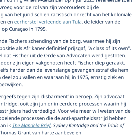
an koning Willem-Alexander op 1 juli 2023 refereerde toen
s vroeg voor de rol van zijn voorouders bij de
 van het juridisch en racistisch onrecht van het koloniale
eden en
eerherstel verleende aan Tula
, de leider van de
 op Curaçao in 1795.
e Fischers schending van de borg, waarmee hij zijn
sitie als Afrikaner definitief prijsgaf, “a class of its own”.
l dat Fischer uit de Orde van Advocaten werd gestoten.
door zijn eigen vakgenoten heeft Fischer diep geraakt.
zelfs harder dan de levenslange gevangenisstraf die hem
n deel zou vallen en waaraan hij in 1975, ernstig ziek en
bezwijken.
ergeefs tegen zijn ‘disbarment’ in beroep. Zijn advocaat
tridge, ooit zijn junior in eerdere processen waarin hij
sstrijders had verdedigd. Voor wie meer wil weten van de
 boeiende processen die de anti-apartheidsstrijd hebben
an ik
The Mandela Brief
, Sydney Kentridge and the Trials of
Thomas Grant van harte aanbevelen.