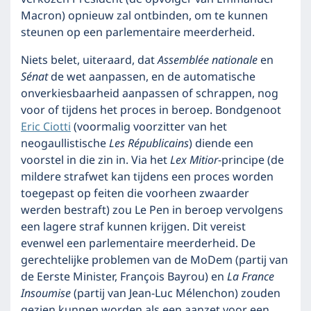
Macron) opnieuw zal ontbinden, om te kunnen
steunen op een parlementaire meerderheid.
Niets belet, uiteraard, dat
Assemblée nationale
en
Sénat
de wet aanpassen, en de automatische
onverkiesbaarheid aanpassen of schrappen, nog
voor of tijdens het proces in beroep. Bondgenoot
Eric Ciotti
(voormalig voorzitter van het
neogaullistische
Les Républicains
) diende een
voorstel in die zin in. Via het
Lex Mitior
-principe (de
mildere strafwet kan tijdens een proces worden
toegepast op feiten die voorheen zwaarder
werden bestraft) zou Le Pen in beroep vervolgens
een lagere straf kunnen krijgen. Dit vereist
evenwel een parlementaire meerderheid. De
gerechtelijke problemen van de MoDem (partij van
de Eerste Minister, François Bayrou) en
La France
Insoumise
(partij van Jean-Luc Mélenchon) zouden
gezien kunnen worden als een aanzet voor een