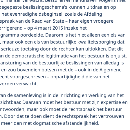
ormaliter verwacht. Besturen en handhaven volgens met
toegepaste beslissingsschema’s kunnen uitdraaien op
 het evenredigheidsbeginsel, zoals de Afdeling
spraak van de Raad van State – haar eigen vroegere
orrigerend – op 4 maart 2015 inzake het
ogramma oordeelde. Daarom is het niet alleen een eis van
, maar ook een eis van bestuurlijke kwaliteitsborging dat
serieuze toetsing door de rechter kan uitlokken. Dat dit
n de democratische legitimatie van het bestuur is onjuist.
aansturing van de bestuurlijke beslissingen van alledag is
 en zou bovendien botsen met de – ook in de Algemene
echt voorgeschreven – onpartijdigheid die van het
worden verwacht.
n de samenleving is in de inrichting en werking van het
zichtbaar. Daaraan moet het bestuur met zijn expertise en
ntwoorden, maar ook moet de rechtspraak het bestuur
. Door dat te doen dient de rechtspraak het vertrouwen
d meer dan met dogmatische afstandelijkheid.