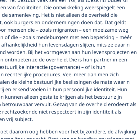
lt het bestuur vaak zelf een rol, als toezichthouder of
en van faciliteiten. Die ontwikkeling weerspiegelt een
 de samenleving. Het is niet alleen de overheid die
, ook burgers en ondernemingen doen dat. Dat geldt
or mensen die – zoals migranten – een moeizame weg
 of die – zoals medeburgers met een beperking – méér
afhankelijkheid hun levensdagen slijten, mits ze daarin
d worden. Bij het vormgeven aan hun levensprojecten en
n ontmoeten ze de overheid. Die is hun partner in een
stuurlijke interactie (governance) – of is hun
in rechterlijke procedures. Veel meer dan men zich
palen de kleine bestuurlijke beslissingen de mate waarin
ij en erkend voelen in hun persoonlijke identiteit. Hun
n kunnen alleen gestalte krijgen als het bestuur zijn
n betrouwbaar vervult. Gezag van de overheid erodeert als
 rechtzoekende niet respecteert in zijn identiteit als
n vrij subject.
oet daarom oog hebben voor het bijzondere, de afwijking