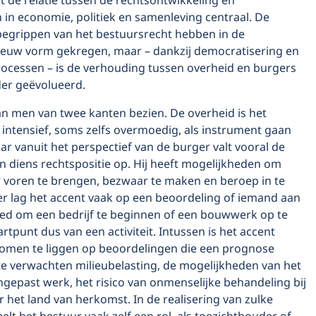
t de relatie tussen de rechtsontwikkeling en
 in economie, politiek en samenleving centraal. De
 begrippen van het bestuursrecht hebben in de
euw vorm gekregen, maar – dankzij democratisering en
ocessen – is de verhouding tussen overheid en burgers
der geëvolueerd.
an men van twee kanten bezien. De overheid is het
 intensief, soms zelfs overmoedig, als instrument gaan
r vanuit het perspectief van de burger valt vooral de
n diens rechtspositie op. Hij heeft mogelijkheden om
 voren te brengen, bezwaar te maken en beroep in te
er lag het accent vaak op een beoordeling of iemand aan
eed om een bedrijf te beginnen of een bouwwerk op te
artpunt dus van een activiteit. Intussen is het accent
omen te liggen op beoordelingen die een prognose
te verwachten milieubelasting, de mogelijkheden van het
gepast werk, het risico van onmenselijke behandeling bij
 het land van herkomst. In de realisering van zulke