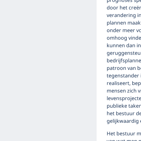
prognoses spee
door het creër
verandering in
plannen maakt
onder meer vo
omhoog vinden
kunnen dan in 
geruggensteun
bedrijfsplanne
patroon van be
tegenstander 
realiseert, be
mensen zich vr
levensprojecte
publieke take
het bestuur de
gelijkwaardig e
Het bestuur m