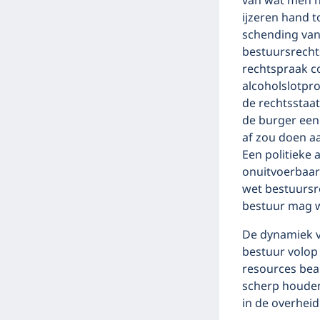
van wat men n
ijzeren hand 
schending van
bestuursrecht
rechtspraak c
alcoholslotpr
de rechtsstaat
de burger een 
af zou doen aa
Een politieke 
onuitvoerbaar
wet bestuursr
bestuur mag 
De dynamiek va
bestuur volop 
resources bea
scherp houden
in de overhei