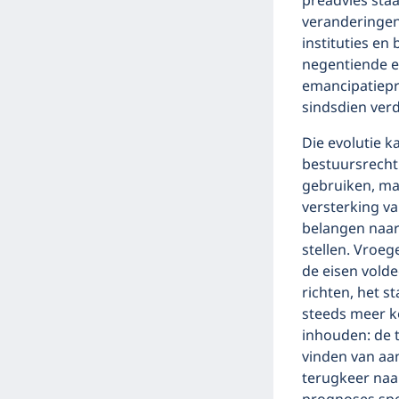
preadvies staa
veranderingen
instituties en
negentiende e
emancipatiepr
sindsdien ver
Die evolutie k
bestuursrecht
gebruiken, maa
versterking va
belangen naar
stellen. Vroeg
de eisen vold
richten, het st
steeds meer k
inhouden: de 
vinden van aan
terugkeer naar