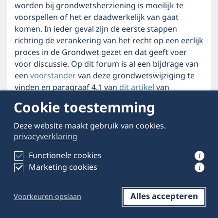
worden bij grondwetsherziening is moeilijk te
voorspellen of het er daadwerkelijk van gaat
komen. In ieder geval zijn de eerste stappen
richting de verankering van het recht op een eerlijk
proces in de Grondwet gezet en dat geeft voer
voor discussie. Op dit forum is al een bijdrage van
een
voorstander
van deze grondwetswijziging te
vinden en paragraaf 4.1 van
dit artikel
van
Barkhuysen en Van Emmerik geeft een overzicht
Cookie toestemming
van voor- en tegenargumenten. Ik zal me in dit
stuk toeleggen op één aspect dat in die discussie
Deze website maakt gebruik van cookies.
naar voren komt, namelijk de effecten die te
privacyverklaring
verwachten zijn van het opnemen van het recht op
Functionele cookies
een eerlijk proces in de Grondwet.
i
Marketing cookies
i
De tegenstanders van deze grondwetswijziging
stellen vaak dat het opnemen van het recht op een
Alles accepteren
Voorkeuren opslaan
eerlijk proces in de Grondwet weinig of geen effect
Reageren
Opslaan
Delen op LinkedIn
zal hebben op de rechtspraktijk. Nederland kent