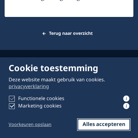
Terug naar overzicht
Cookie toestemming
Deze website maakt gebruik van cookies.
privacyverklaring
Over deze website
Functionele cookies
i
Schrijven voor
Marketing cookies
i
Privacyverklaring
Alles accepteren
Voorkeuren opslaan
Reageren
Opslaan
Delen op LinkedIn