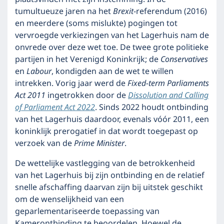
tumultueuze jaren na het
Brexit
-referendum (2016)
en meerdere (soms mislukte) pogingen tot
vervroegde verkiezingen van het Lagerhuis nam de
onvrede over deze wet toe. De twee grote politieke
partijen in het Verenigd Koninkrijk; de
Conservatives
en
Labour
, kondigden aan de wet te willen
intrekken. Vorig jaar werd de
Fixed-term Parliaments
Act 2011
ingetrokken door de
Dissolution and Calling
of Parliament Act 2022
. Sinds 2022 houdt ontbinding
van het Lagerhuis daardoor, evenals vóór 2011, een
koninklijk prerogatief in dat wordt toegepast op
verzoek van de
Prime Minister
.
De wettelijke vastlegging van de betrokkenheid
van het Lagerhuis bij zijn ontbinding en de relatief
snelle afschaffing daarvan zijn bij uitstek geschikt
om de wenselijkheid van een
geparlementariseerde toepassing van
Kamerontbinding te beoordelen. Hoewel de