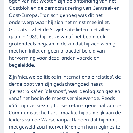
ogen van het Westen zijn de ontbinding van het
Oostblok en de democratisering van Centraal- en
Oost-Europa. Ironisch genoeg was dit het
onderwerp waar hij zich het minst mee inliet.
Gorbatsjov liet de Sovjet-satellieten niet alleen
gaan in 1989; hij liet ze vanaf het begin ook
grotendeels begaan in de zin dat hij zich weinig
met hen inliet en geen proactief beleid van
hervorming voor deze landen voerde en
begeleidde.
Zijn ‘nieuwe politieke in internationale relaties’, de
derde poot van zijn gedachtengoed naast
‘perestroika’ en ‘glasnost’, was ideologisch gezien
vanaf het begin de meest vernieuwende. Reeds
vóór zijn verkiezing tot secretaris-generaal van de
Communistische Partij maakte hij duidelijk aan de
leiders van de Warschaupactlanden dat hij nooit
met geweld zou interveniëren om hun regimes te