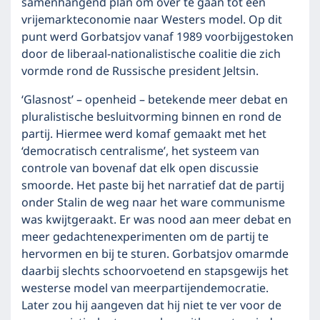
samenhangend plan om over te gaan tot een
vrijemarkteconomie naar Westers model. Op dit
punt werd Gorbatsjov vanaf 1989 voorbijgestoken
door de liberaal-nationalistische coalitie die zich
vormde rond de Russische president Jeltsin.
‘Glasnost’ – openheid – betekende meer debat en
pluralistische besluitvorming binnen en rond de
partij. Hiermee werd komaf gemaakt met het
‘democratisch centralisme’, het systeem van
controle van bovenaf dat elk open discussie
smoorde. Het paste bij het narratief dat de partij
onder Stalin de weg naar het ware communisme
was kwijtgeraakt. Er was nood aan meer debat en
meer gedachtenexperimenten om de partij te
hervormen en bij te sturen. Gorbatsjov omarmde
daarbij slechts schoorvoetend en stapsgewijs het
westerse model van meerpartijendemocratie.
Later zou hij aangeven dat hij niet te ver voor de