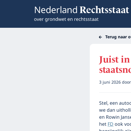
Terug naar o
Juist i
staats
3 juni 2026
doo
Stel, een aut
we dan uithol
en Rowin Janse
het
FD
ook voo