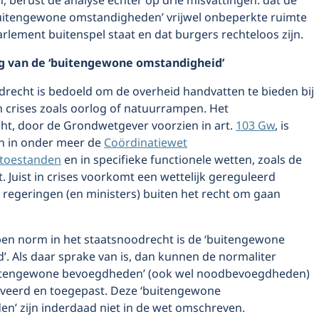
ijn, berust de analyse echter op drie misvattingen: dat de
itengewone omstandigheden’ vrijwel onbeperkte ruimte
parlement buitenspel staat en dat burgers rechteloos zijn.
g van de ‘buitengewone omstandigheid’
drecht is bedoeld om de overheid handvatten te bieden bij
n crises zoals oorlog of natuurrampen. Het
ht, door de Grondwetgever voorzien in art.
103 Gw
, is
en in onder meer de
Coördinatiewet
stoestanden
en in specifieke functionele wetten, zoals de
 Juist in crises voorkomt een wettelijk gereguleerd
 regeringen (en ministers) buiten het recht om gaan
pen norm in het staatsnoodrecht is de ‘buitengewone
. Als daar sprake van is, dan kunnen de normaliter
uitengewone bevoegdheden’ (ook wel noodbevoegdheden)
veerd en toegepast. Deze ‘buitengewone
n’ zijn inderdaad niet in de wet omschreven.