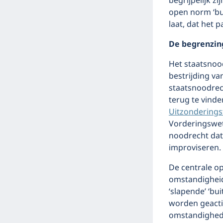
begrijpelijk z
open norm ‘bu
laat, dat het 
De begrenzin
Het staatsnoo
bestrijding va
staatsnoodrec
terug te vind
Uitzondering
Vorderingswet.
noodrecht dat
improviseren.
De centrale o
omstandigheid’
‘slapende’ ‘b
worden geacti
omstandighede