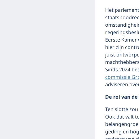
Het parlement 
staatsnoodrec
omstandigheid
regeringsbesl
Eerste Kamer 
hier zijn cont
juist ontworpe
machthebbers 
Sinds 2024 be
commissie Gro
adviseren ove
De rol van de
Ten slotte zou
Ook dat valt t
belangengroep
geding en hog