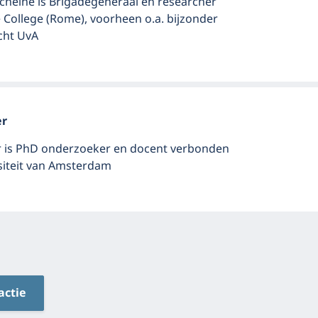
ucheine is Brigadegeneraal en researcher
College (Rome), voorheen o.a. bijzonder
cht UvA
er
r is PhD onderzoeker en docent verbonden
siteit van Amsterdam
actie