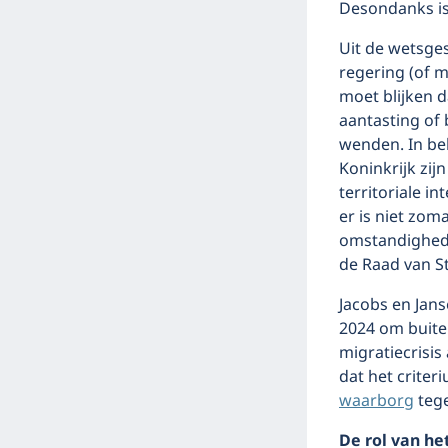
Desondanks is 
Uit de wetsge
regering (of 
moet blijken 
aantasting of 
wenden. In bel
Koninkrijk zij
territoriale in
er is niet zo
omstandighede
de Raad van St
Jacobs en Jans
2024 om buit
migratiecrisis
dat het crite
waarborg
tege
De rol van he