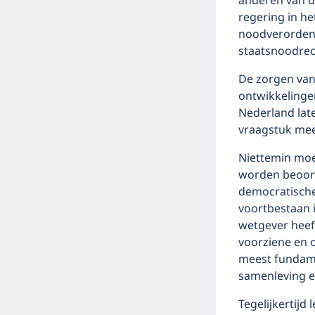
anderen van de
regering in he
noodverordeni
staatsnoodrech
De zorgen van
ontwikkelinge
Nederland lat
vraagstuk meer
Niettemin moe
worden beoord
democratische 
voortbestaan 
wetgever hee
voorziene en o
meest fundame
samenleving e
Tegelijkertijd