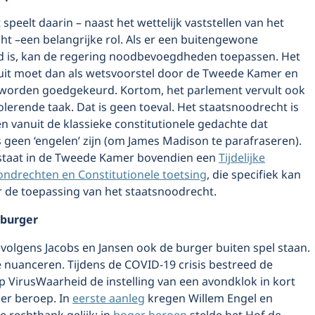
speelt daarin – naast het wettelijk vaststellen van het
ht –een belangrijke rol. Als er een buitengewone
 is, kan de regering noodbevoegdheden toepassen. Het
uit moet dan als wetsvoorstel door de Tweede Kamer en
worden goedgekeurd. Kortom, het parlement vervult ook
rolerende taak. Dat is geen toeval. Het staatsnoodrecht is
n vanuit de klassieke constitutionele gedachte dat
geen ‘engelen’ zijn (om James Madison te parafraseren).
staat in de Tweede Kamer bovendien een
Tijdelijke
ndrechten en Constitutionele toetsing
, die specifiek kan
r de toepassing van het staatsnoodrecht.
 burger
 volgens Jacobs en Jansen ook de burger buiten spel staan.
e nuanceren. Tijdens de COVID-19 crisis bestreed de
 VirusWaarheid de instelling van een avondklok in kort
er beroep. In
eerste aanleg
kregen Willem Engel en