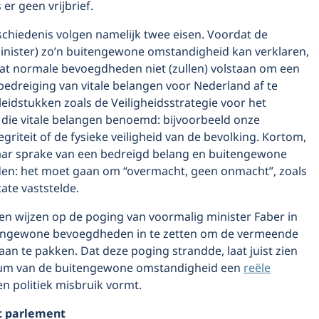
er geen vrijbrief.
schiedenis volgen namelijk twee eisen. Voordat de
minister) zo’n buitengewone omstandigheid kan verklaren,
dat normale bevoegdheden niet (zullen) volstaan om een
bedreiging van vitale belangen voor Nederland af te
eidstukken zoals de Veiligheidsstrategie voor het
n die vitale belangen benoemd: bijvoorbeeld onze
tegriteit of de fysieke veiligheid van de bevolking. Kortom,
maar sprake van een bedreigd belang en buitengewone
n: het moet gaan om “overmacht, geen onmacht”, zoals
ate vaststelde.
en wijzen op de poging van voormalig minister Faber in
engewone bevoegdheden in te zetten om de vermeende
 aan te pakken. Dat deze poging strandde, laat juist zien
rium van de buitengewone omstandigheid een
reële
n politiek misbruik vormt.
t parlement