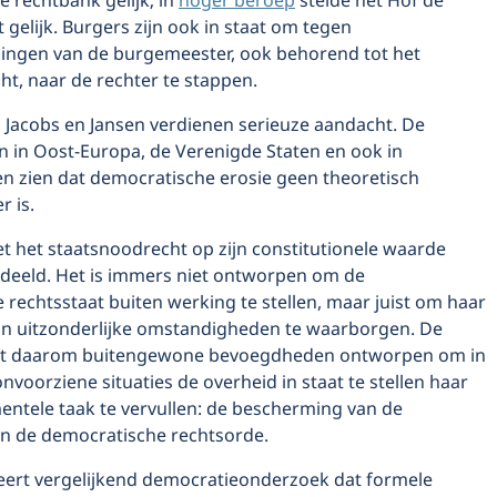
 rechtbank gelijk; in
hoger beroep
stelde het Hof de
t gelijk. Burgers zijn ook in staat om tegen
ngen van de burgemeester, ook behorend tot het
t, naar de rechter te stappen.
 Jacobs en Jansen verdienen serieuze aandacht. De
n in Oost-Europa, de Verenigde Staten en ook in
en zien dat democratische erosie geen theoretisch
 is.
t het staatsnoodrecht op zijn constitutionele waarde
eeld. Het is immers niet ontworpen om de
rechtsstaat buiten werking te stellen, maar juist om haar
in uitzonderlijke omstandigheden te waarborgen. De
ft daarom buitengewone bevoegdheden ontworpen om in
nvoorziene situaties de overheid in staat te stellen haar
ntele taak te vervullen: de bescherming van de
n de democratische rechtsorde.
 leert vergelijkend democratieonderzoek dat formele