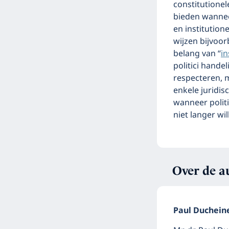
constitutione
bieden wannee
en institution
wijzen bijvoo
belang van “
in
politici hande
respecteren, m
enkele juridis
wanneer politi
niet langer wi
Over de a
Paul Duchein