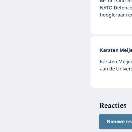
Mr. dr. Paul D
NATO Defence 
hoogleraar re
Karsten Meij
Karsten Meije
aan de Univer
Reacties
Nieuwe re