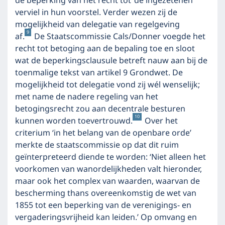
de beperking van het recht tot ‘de ingezetenen’
verviel in hun voorstel. Verder wezen zij de
mogelijkheid van delegatie van regelgeving
9
af.
De Staatscommissie Cals/Donner voegde het
recht tot betoging aan de bepaling toe en sloot
wat de beperkingsclausule betreft nauw aan bij de
toenmalige tekst van artikel 9 Grondwet. De
mogelijkheid tot delegatie vond zij wél wenselijk;
met name de nadere regeling van het
betogingsrecht zou aan decentrale besturen
10
kunnen worden toevertrouwd.
Over het
criterium ‘in het belang van de openbare orde’
merkte de staatscommissie op dat dit ruim
geïnterpreteerd diende te worden: ‘Niet alleen het
voorkomen van wanordelijkheden valt hieronder,
maar ook het complex van waarden, waarvan de
bescherming thans overeenkomstig de wet van
1855 tot een beperking van de verenigings- en
vergaderingsvrijheid kan leiden.’ Op omvang en