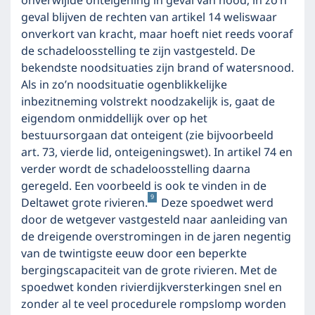
onverwijlde onteigening in geval van nood; in zo’n
geval blijven de rechten van artikel 14 weliswaar
onverkort van kracht, maar hoeft niet reeds vooraf
de schadeloosstelling te zijn vastgesteld. De
bekendste noodsituaties zijn brand of watersnood.
Als in zo’n noodsituatie ogenblikkelijke
inbezitneming volstrekt noodzakelijk is, gaat de
eigendom onmiddellijk over op het
bestuursorgaan dat onteigent (zie bijvoorbeeld
art. 73, vierde lid, onteigeningswet). In artikel 74 en
verder wordt de schadeloosstelling daarna
geregeld. Een voorbeeld is ook te vinden in de
9
Deltawet grote rivieren.
Deze spoedwet werd
door de wetgever vastgesteld naar aanleiding van
de dreigende overstromingen in de jaren negentig
van de twintigste eeuw door een beperkte
bergingscapaciteit van de grote rivieren. Met de
spoedwet konden rivierdijkversterkingen snel en
zonder al te veel procedurele rompslomp worden