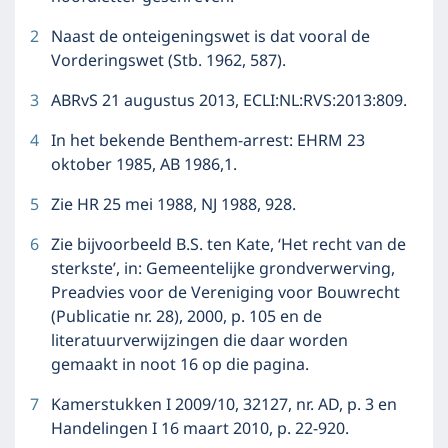
2
Naast de onteigeningswet is dat vooral de
Vorderingswet (Stb. 1962, 587).
3
ABRvS 21 augustus 2013, ECLI:NL:RVS:2013:809.
4
In het bekende Benthem-arrest: EHRM 23
oktober 1985, AB 1986,1.
5
Zie HR 25 mei 1988, NJ 1988, 928.
6
Zie bijvoorbeeld B.S. ten Kate, ‘Het recht van de
sterkste’, in: Gemeentelijke grondverwerving,
Preadvies voor de Vereniging voor Bouwrecht
(Publicatie nr. 28), 2000, p. 105 en de
literatuurverwijzingen die daar worden
gemaakt in noot 16 op die pagina.
7
Kamerstukken I 2009/10, 32127, nr. AD, p. 3 en
Handelingen I 16 maart 2010, p. 22-920.