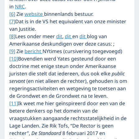
in
NRC
.
[6]
Zie
website
binnenlands bestuur.
[7]
Dat is in de VS het equivalent van onze minister
van Justitie.
[8]
Lees onder meer
dit
,
dit
en
dit
blog van
Amerikaanse deskundigen over deze casus: ;
[9]
Zie
bericht
NYtimes (cursivering toegevoegd)
[10]
Bovendien werd Yates gesteund door een
doctrine met enige steun onder Amerikaanse
juristen die stelt dat iedereen, dus ook elke
public
servant
(en niet alleen de rechter), gehouden is om
regeringsactiviteiten en wetgeving te toetsen aan
de Grondwet en de Grondwet na te leven.
[11]
Ik weet me hier geïnspireerd door een van de
betere denkers op het domein van de
vraagstukken aangaande rechtsstatelijkheid in de
Lage Landen. Zie Rik Tofs, “De Rector is geen
rechter”,
De Standaard
8 februari 2017 en