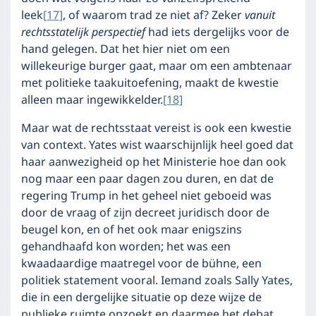
leek
[17]
, of waarom trad ze niet af? Zeker
vanuit
rechtsstatelijk perspectief
had iets dergelijks voor de
hand gelegen. Dat het hier niet om een
willekeurige burger gaat, maar om een ambtenaar
met politieke taakuitoefening, maakt de kwestie
alleen maar ingewikkelder.
[18]
Maar wat de rechtsstaat vereist is ook een kwestie
van context. Yates wist waarschijnlijk heel goed dat
haar aanwezigheid op het Ministerie hoe dan ook
nog maar een paar dagen zou duren, en dat de
regering Trump in het geheel niet geboeid was
door de vraag of zijn decreet juridisch door de
beugel kon, en of het ook maar enigszins
gehandhaafd kon worden; het was een
kwaadaardige maatregel voor de bühne, een
politiek statement vooral. Iemand zoals Sally Yates,
die in een dergelijke situatie op deze wijze de
publieke ruimte opzoekt en daarmee het debat