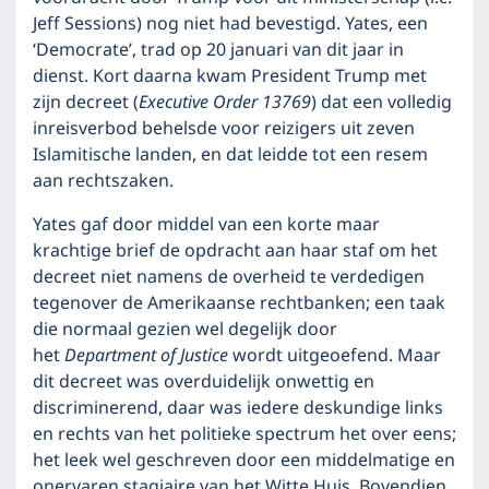
Jeff Sessions) nog niet had bevestigd. Yates, een
‘Democrate’, trad op 20 januari van dit jaar in
dienst. Kort daarna kwam President Trump met
zijn decreet (
Executive Order 13769
) dat een volledig
inreisverbod behelsde voor reizigers uit zeven
Islamitische landen, en dat leidde tot een resem
aan rechtszaken.
Yates gaf door middel van een korte maar
krachtige brief de opdracht aan haar staf om het
decreet niet namens de overheid te verdedigen
tegenover de Amerikaanse rechtbanken; een taak
die normaal gezien wel degelijk door
het
Department of Justice
wordt uitgeoefend. Maar
dit decreet was overduidelijk onwettig en
discriminerend, daar was iedere deskundige links
en rechts van het politieke spectrum het over eens;
het leek wel geschreven door een middelmatige en
onervaren stagiaire van het Witte Huis. Bovendien