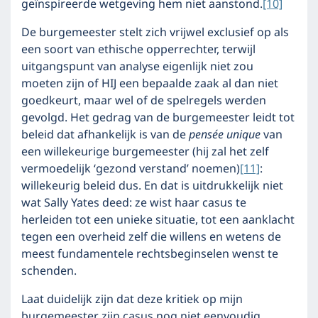
geïnspireerde wetgeving hem niet aanstond.
[10]
De burgemeester stelt zich vrijwel exclusief op als
een soort van ethische opperrechter, terwijl
uitgangspunt van analyse eigenlijk niet zou
moeten zijn of HIJ een bepaalde zaak al dan niet
goedkeurt, maar wel of de spelregels werden
gevolgd. Het gedrag van de burgemeester leidt tot
beleid dat afhankelijk is van de
pensée unique
van
een willekeurige burgemeester (hij zal het zelf
vermoedelijk ‘gezond verstand’ noemen)
[11]
:
willekeurig beleid dus. En dat is uitdrukkelijk niet
wat Sally Yates deed: ze wist haar casus te
herleiden tot een unieke situatie, tot een aanklacht
tegen een overheid zelf die willens en wetens de
meest fundamentele rechtsbeginselen wenst te
schenden.
Laat duidelijk zijn dat deze kritiek op mijn
burgemeester zijn casus nog niet eenvoudig