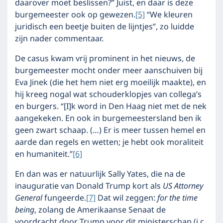
daarover moet beslissen?” Juist, en daar is deze
burgemeester ook op gewezen.
[5]
“We kleuren
juridisch een beetje buiten de lijntjes”, zo luidde
zijn nader commentaar.
De casus kwam vrij prominent in het nieuws, de
burgemeester mocht onder meer aanschuiven bij
Eva Jinek (die het hem niet erg moeilijk maakte), en
hij kreeg nogal wat schouderklopjes van collega’s
en burgers. “[I]k word in Den Haag niet met de nek
aangekeken. En ook in burgemeestersland ben ik
geen zwart schaap. (…) Er is meer tussen hemel en
aarde dan regels en wetten; je hebt ook moraliteit
en humaniteit.”
[6]
En dan was er natuurlijk Sally Yates, die na de
inauguratie van Donald Trump kort als
US Attorney
General
fungeerde.
[7]
Dat wil zeggen:
for the time
being
, zolang de Amerikaanse Senaat de
voordracht door Trump voor dit ministerschap (i.c.