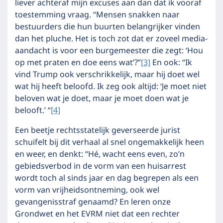
liever achteraf mijn excuses aan dan dat ik vooraf
toestemming vraag. “Mensen snakken naar
bestuurders die hun buurten belangrijker vinden
dan het pluche. Het is toch zot dat er zoveel media-
aandacht is voor een burgemeester die zegt: ‘Hou
op met praten en doe eens wat’?”
[3]
En ook: “Ik
vind Trump ook verschrikkelijk, maar hij doet wel
wat hij heeft beloofd. Ik zeg ook altijd: ‘Je moet niet
beloven wat je doet, maar je moet doen wat je
belooft.’ “
[4]
Een beetje rechtsstatelijk geverseerde jurist
schuifelt bij dit verhaal al snel ongemakkelijk heen
en weer, en denkt: “Hé, wacht eens even, zo’n
gebiedsverbod in de vorm van een huisarrest
wordt toch al sinds jaar en dag begrepen als een
vorm van vrijheidsontneming, ook wel
gevangenisstraf genaamd? En leren onze
Grondwet en het EVRM niet dat een rechter