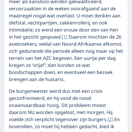
meer als kansloos werden gekwalificeerd,
veroorzaakten in de weken voorafgaand aan de
maatregel nogal wat overlast. U moet denken aan
diefstal, vechtpartijen, zakkenrollerij, en ook
intimidatie; zo werd een vrouw door een van hen
in het gezicht gespuwd.
[1]
Daarom mochten de 26
asielzoekers, veelal van Noord-Afrikaanse afkomst,
zich gedurende die periode alleen nog maar op het
terrein van het AZC begeven. Een uurtje per dag
kregen ze ‘vrijaf’: dan konden ze wat
boodschappen doen, en eventueel een bezoek
brengen aan de huisarts.
De burgemeester werd dus met een crisis
geconfronteerd, en hij vond de nood
onaanvaardbaar hoog. Dit probleem moest
daarom NU worden opgelost, niet morgen. Hij
voelde zich verplicht tegenover zijn burgers.
[2]
En
bovendien, zo moet hij hebben gedacht, bied ik