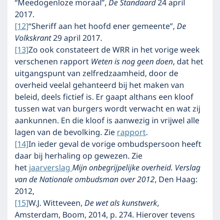
“Meedogenloze moraal”,
De Standaard
24 april
2017.
[12]
“Sheriff aan het hoofd ener gemeente”,
De
Volkskrant
29 april 2017.
[13]
Zo ook constateert de WRR in het vorige week
verschenen rapport
Weten is nog geen doen
, dat het
uitgangspunt van zelfredzaamheid, door de
overheid veelal gehanteerd bij het maken van
beleid, deels fictief is. Er gaapt althans een kloof
tussen wat van burgers wordt verwacht en wat zij
aankunnen. En die kloof is aanwezig in vrijwel alle
lagen van de bevolking. Zie
rapport
.
[14]
In ieder geval de vorige ombudspersoon heeft
daar bij herhaling op gewezen. Zie
het
jaarverslag
Mijn onbegrijpelijke overheid. Verslag
van de Nationale ombudsman over 2012
, Den Haag:
2012,
[15]
W.J. Witteveen,
De wet als kunstwerk
,
Amsterdam, Boom, 2014, p. 274. Hierover tevens