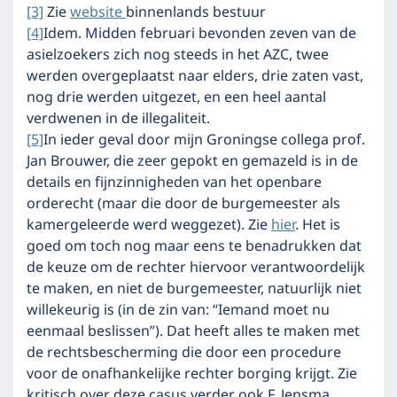
[3]
Zie
website
binnenlands bestuur
[4]
Idem. Midden februari bevonden zeven van de
asielzoekers zich nog steeds in het AZC, twee
werden overgeplaatst naar elders, drie zaten vast,
nog drie werden uitgezet, en een heel aantal
verdwenen in de illegaliteit.
[5]
In ieder geval door mijn Groningse collega prof.
Jan Brouwer, die zeer gepokt en gemazeld is in de
details en fijnzinnigheden van het openbare
orderecht (maar die door de burgemeester als
kamergeleerde werd weggezet). Zie
hier
. Het is
goed om toch nog maar eens te benadrukken dat
de keuze om de rechter hiervoor verantwoordelijk
te maken, en niet de burgemeester, natuurlijk niet
willekeurig is (in de zin van: “Iemand moet nu
eenmaal beslissen”). Dat heeft alles te maken met
de rechtsbescherming die door een procedure
voor de onafhankelijke rechter borging krijgt. Zie
kritisch over deze casus verder ook F. Jensma