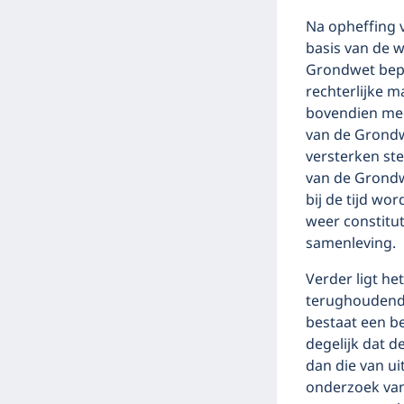
Na opheffing 
basis van de w
Grondwet bepa
rechterlijke m
bovendien mee
van de Grondw
versterken st
van de Grondw
bij de tijd wo
weer constitut
samenleving.
Verder ligt he
terughoudend 
bestaat een b
degelijk dat d
dan die van u
onderzoek van