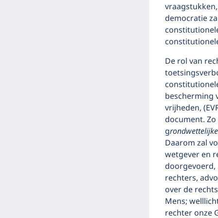
vraagstukken, 
democratie zal
constitutionel
constitutionel
De rol van rec
toetsingsverbo
constitutionel
bescherming v
vrijheden, (EV
document. Zo 
g
rondwettelijke
Daarom zal vo
wetgever en re
doorgevoerd, 
rechters, advo
over de recht
Mens; welllich
rechter onze 