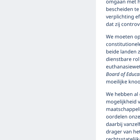
omgaan met hu
bescheiden te 
verplichting 
dat zij contro
We moeten opp
constitutionel
beide landen z
dienstbare ro
euthanasiewet
Board of Educa
moeilijke knoo
We hebben al g
mogelijkheid 
maatschappeli
oordelen onze
daarbij vanzel
drager van het
rechtsstatelij