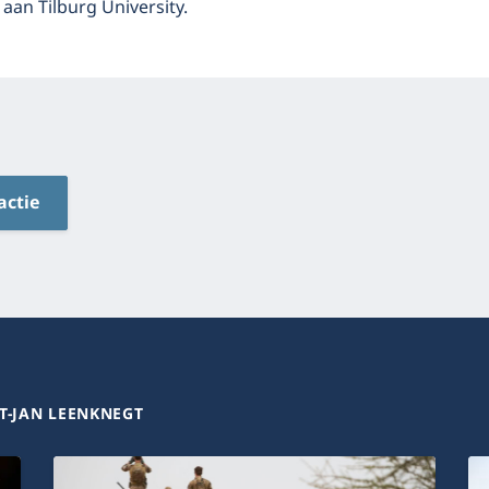
aan Tilburg University.
actie
T-JAN LEENKNEGT