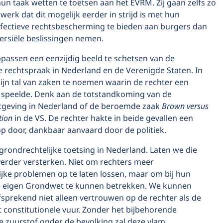
n taak wetten te toetsen aan het EVRM. Zij gaan zelfs zo
werk dat dit mogelijk eerder in strijd is met hun
effectieve rechtsbescherming te bieden aan burgers dan
versiële beslissingen nemen.
assen een eenzijdig beeld te schetsen van de
e rechtspraak in Nederland en de Verenigde Staten. In
ijn tal van zaken te noemen waarin de rechter een
l speelde. Denk aan de totstandkoming van de
geving in Nederland of de beroemde zaak
Brown versus
tion
in de VS. De rechter hakte in beide gevallen een
p door, dankbaar aanvaard door de politiek.
rondrechtelijke toetsing in Nederland. Laten we die
verder versterken. Niet om rechters meer
jke problemen op te laten lossen, maar om bij hun
 eigen Grondwet te kunnen betrekken. We kunnen
fsprekend niet alleen vertrouwen op de rechter als de
 constitutionele vuur. Zonder het bijbehorende
ke zuurstof onder de bevolking zal deze vlam