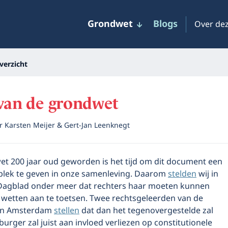
Grondwet
Blogs
Over dez
verzicht
van de grondwet
or
Karsten Meijer & Gert-Jan Leenknegt
t 200 jaar oud geworden is het tijd om dit document een
 plek te geven in onze samenleving. Daarom
stelden
wij in
Dagblad onder meer dat rechters haar moeten kunnen
wetten aan te toetsen. Twee rechtsgeleerden van de
van Amsterdam
stellen
dat dan het tegenovergestelde zal
urger zal juist aan invloed verliezen op constitutionele