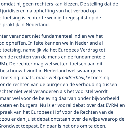
omdat hij geen rechters kan kiezen. De stelling dat de
 juridiseren na opheffing van het verbod op
e toetsing is echter te weinig toegespitst op de
e praktijk in Nederland.
hter verandert niet fundamenteel indien we het
d opheffen. In feite kennen we in Nederland al
e toetsing, namelijk via het Europees Verdrag tot
an de rechten van de mens en de fundamentele
RM). De rechter mag wel wetten toetsen aan dit
beschouwd vindt in Nederland weliswaar geen
toetsing plaats, maar wel g
rondrechtelijke
toetsing.
or de rechten van de burger en de verhouding tussen
chter niet veel veranderen als het voorstel wordt
maar wel voor de beleving daarvan onder bijvoorbeeld
caten en burgers. Nu is er vooral debat over dat EVRM en
spraak van het Europees Hof voor de Rechten van de
t zou er dan juist debat ontstaan over de wijze waarop de
Grondwet toepast. En daar is het ons om te doen.