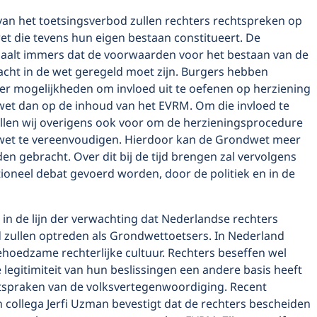
van het toetsingsverbod zullen rechters rechtspreken op
et die tevens hun eigen bestaan constitueert. De
alt immers dat de voorwaarden voor het bestaan van de
acht in de wet geregeld moet zijn. Burgers hebben
r mogelijkheden om invloed uit te oefenen op herziening
et dan op de inhoud van het EVRM. Om die invloed te
ellen wij overigens ook voor om de herzieningsprocedure
et te vereenvoudigen. Hierdoor kan de Grondwet meer
rden gebracht. Over dit bij de tijd brengen zal vervolgens
ioneel debat gevoerd worden, door de politiek en in de
t in de lijn der verwachting dat Nederlandse rechters
zullen optreden als Grondwettoetsers. In Nederland
ehoedzame rechterlijke cultuur. Rechters beseffen wel
e legitimiteit van hun beslissingen een andere basis heeft
itspraken van de volksvertegenwoordiging. Recent
 collega Jerfi Uzman bevestigt dat de rechters bescheiden