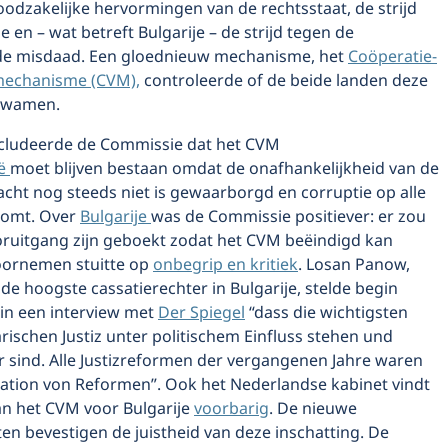
odzakelijke hervormingen van de rechtsstaat, de strijd
e en – wat betreft Bulgarije – de strijd tegen de
de misdaad. Een gloednieuw mechanisme, het
Coöperatie-
emechanisme (CVM),
controleerde of de beide landen deze
kwamen.
ncludeerde de Commissie dat het CVM
ë
moet blijven bestaan omdat de onafhankelijkheid van de
acht nog steeds niet is gewaarborgd en corruptie op alle
komt. Over
Bulgarije
was de Commissie positiever: er zou
ruitgang zijn geboekt zodat het CVM beëindigd kan
oornemen stuitte op
onbegrip en kritiek
. Losan Panow,
 de hoogste cassatierechter in Bulgarije, stelde begin
in een interview met
Der Spiegel
“dass die wichtigsten
arischen Justiz unter politischem Einfluss stehen und
 sind. Alle Justizreformen der vergangenen Jahre waren
lation von Reformen”. Ook het Nederlandse kabinet vindt
an het CVM voor Bulgarije
voorbarig
. De nieuwe
n bevestigen de juistheid van deze inschatting. De