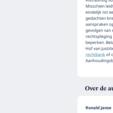
vooralsnog su
Misschien leid
eindelijk tot 
gedachten bren
aanspraken op
gevolgen van r
rechtspleging 
beperken. Bel
Hof van Justit
rechtbank
of 
Aanhoudingsb
Over de a
Ronald Janse