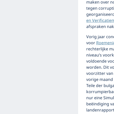
maken over no
tegen corrupti
georganiseer
en Verificati
afspraken na
Vorig jaar co
voor
Roemeni
rechterlijke m
niveau’s voor
voldoende voo
worden. Dit v
voorzitter van
vorige maand 
Teile der bulg
korrumpierbar
nur eine Simu
beëindiging v
landenrapporte