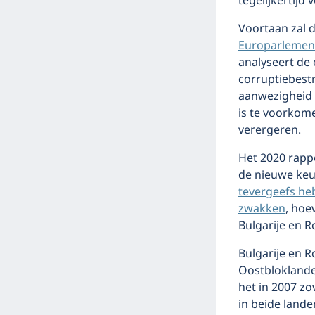
tegelijkertijd
Voortaan zal 
Europarlementa
analyseert de 
corruptiebestr
aanwezigheid
is te voorkom
verergeren.
Het 2020 rappo
de nieuwe keu
tevergeefs he
zwakken
, hoe
Bulgarije en 
Bulgarije en 
Oostbloklanden
het in 2007 z
in beide land