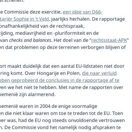
 verschenen.
de Commissie deze exercitie,
een idee van D66-
riër Sophie in ’t Veld
, jaarlijks herhalen. De rapportage
onafhankelijkheid van de rechtspraak,
ijding, mediavrijheid en -pluriformiteit en de
 van
checks and balances
. Het doel van de “
rechtsstaat-APK
”
en dat problemen op deze terreinen verborgen blijven of
rt maakt duidelijk dat een aantal EU-lidstaten niet door
ring komt. Over Hongarije en Polen,
die naar verluid
bben geprobeerd de conclusies in de rapportage af te
ven we het niet te hebben. Met name de rapporten over
Roemenië zijn alarmerend.
Roemenië waren in 2004 de enige voormalige
 die niet klaar waren om toe te treden tot de EU. Toen
over was, had de EU nog steeds onvoldoende vertrouwen
en. De Commissie vond het namelijk nodig afspraken te