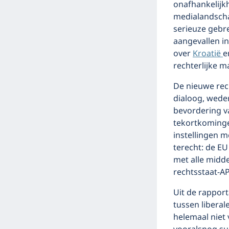
onafhankelijkh
medialandscha
serieuze gebr
aangevallen in
over
Kroatië
e
rechterlijke m
De nieuwe rec
dialoog, wede
bevordering v
tekortkominge
instellingen m
terecht: de EU
met alle midde
rechtsstaat-A
Uit de rapport
tussen liberal
helemaal niet 