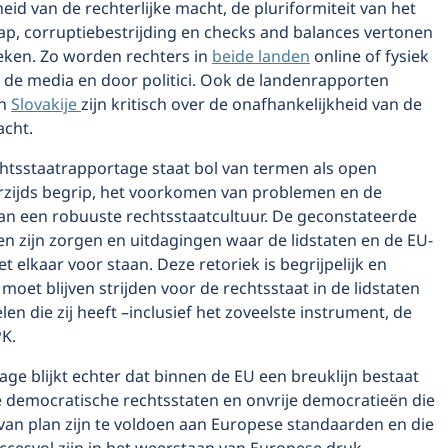
eid van de rechterlijke macht, de pluriformiteit van het
p, corruptiebestrijding en checks and balances vertonen
eken. Zo worden rechters in
beide
landen
online of fysiek
 de media en door politici. Ook de landenrapporten
n
Slovakije
zijn kritisch over de onafhankelijkheid van de
acht.
htsstaatrapportage staat bol van termen als open
rzijds begrip, het voorkomen van problemen en de
an een robuuste rechtsstaatcultuur. De geconstateerde
n zijn zorgen en uitdagingen waar de lidstaten en de EU-
et elkaar voor staan. Deze retoriek is begrijpelijk en
 moet blijven strijden voor de rechtsstaat in de lidstaten
len die zij heeft –inclusief het zoveelste instrument, de
PK.
age blijkt echter dat binnen de EU een breuklijn bestaat
e democratische rechtsstaten en onvrije democratieën die
van plan zijn te voldoen aan Europese standaarden en die