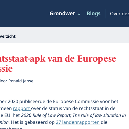
Grondwet
Blogs
Over dez
verzicht
tsstaat-apk van de Europese
sie
door
Ronald Janse
er 2020 publiceerde de Europese Commissie voor het
gemeen
rapport
over de status van de rechtsstaat in de
de EU: het
2020 Rule of Law Report; The rule of law situation in
nion.
Het is gebaseerd op
27 landenrapporten
die